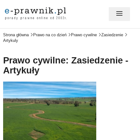
Strona główna
Prawo na co dzień
Prawo cywilne
Zasiedzenie
MÓJ E-PRAWNIK - LOGOWANIE
Artykuly
PORADY PRAWNE ONLINE
Prawo cywilne: Zasiedzenie -
Artykuły
PRAWO NA CO DZIEŃ
PRAWO W BIZNESIE
ZMIANY W PRAWIE