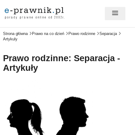
Strona główna
Prawo na co dzień
Prawo rodzinne
Separacja
MÓJ E-PRAWNIK - LOGOWANIE
Artykuly
PORADY PRAWNE ONLINE
Prawo rodzinne: Separacja -
Artykuły
PRAWO NA CO DZIEŃ
PRAWO W BIZNESIE
ZMIANY W PRAWIE