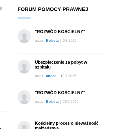
o
FORUM POMOCY PRAWNEJ
"ROZWÓD KOŚCIELNY"
przez:
Bolesta
6.8.2026
Ubezpieczenie za pobyt w
szpitalu
przez:
airone
19.7.2026
"ROZWÓD KOŚCIELNY"
przez:
Bolesta
26.6.2026
Kościelny proces o nieważność
małżeństwa