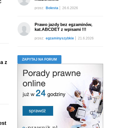
ć
przez:
Bolesta
26.6.2026
Prawo jazdy bez egzaminów,
kat.ABCDET z wpisami !!!
przez:
egzaminyszybkie
21.6.2026
ZAPYTAJ NA FORUM
a z
est