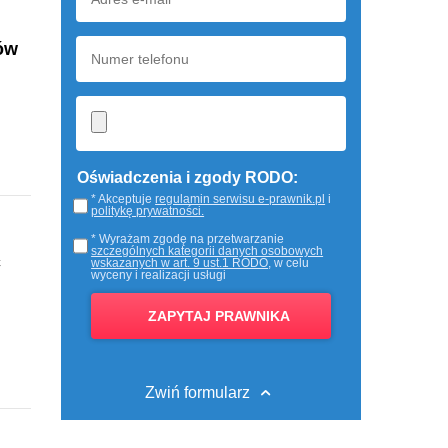
ów
Oświadczenia i zgody RODO:
* Akceptuje
regulamin serwisu e-prawnik.pl
i
politykę prywatności.
* Wyrażam zgodę na przetwarzanie
szczególnych kategorii danych osobowych
ć
wskazanych w art. 9 ust.1 RODO
, w celu
wyceny i realizacji usługi
Zwiń formularz