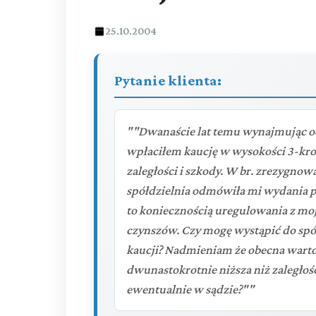
25.10.2004
Pytanie klienta:
""Dwanaście lat temu wynajmując od
wpłaciłem kaucję w wysokości 3-kro
zaległości i szkody. W br. zrezygnow
spółdzielnia odmówiła mi wydania 
to koniecznością uregulowania z moj
czynszów. Czy mogę wystąpić do spół
kaucji? Nadmieniam że obecna wartoś
dwunastokrotnie niższa niż zaległość
ewentualnie w sądzie?""