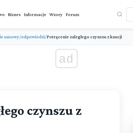
wo
Biznes
Informacje
Wzory
Forum
ie umowy
/
odpowiedzi
/
Potrącenie zaległego czynszu z kaucji
ad
łego czynszu z