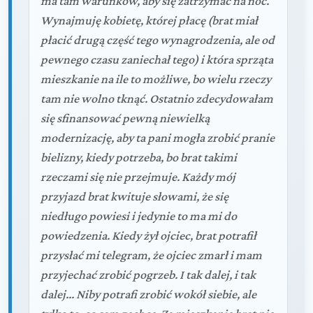
ma tam warunków, aby się zatrzymać na noc.
Wynajmuję kobietę, której płacę (brat miał
płacić drugą część tego wynagrodzenia, ale od
pewnego czasu zaniechał tego) i która sprząta
mieszkanie na ile to możliwe, bo wielu rzeczy
tam nie wolno tknąć. Ostatnio zdecydowałam
się sfinansować pewną niewielką
modernizację, aby ta pani mogła zrobić pranie
bielizny, kiedy potrzeba, bo brat takimi
rzeczami się nie przejmuje. Każdy mój
przyjazd brat kwituje słowami, że się
niedługo powiesi i jedynie to ma mi do
powiedzenia. Kiedy żył ojciec, brat potrafił
przysłać mi telegram, że ojciec zmarł i mam
przyjechać zrobić pogrzeb. I tak dalej, i tak
dalej... Niby potrafi zrobić wokół siebie, ale