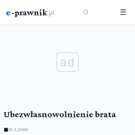
e
-prawnik
.pl
☰
ad
Ubezwłasnowolnienie brata
19.3.2009