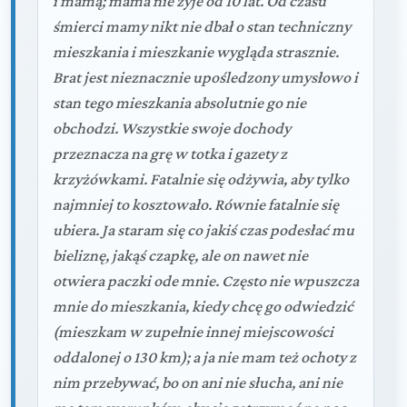
i mamą; mama nie żyje od 10 lat. Od czasu
śmierci mamy nikt nie dbał o stan techniczny
mieszkania i mieszkanie wygląda strasznie.
Brat jest nieznacznie upośledzony umysłowo i
stan tego mieszkania absolutnie go nie
obchodzi. Wszystkie swoje dochody
przeznacza na grę w totka i gazety z
krzyżówkami. Fatalnie się odżywia, aby tylko
najmniej to kosztowało. Równie fatalnie się
ubiera. Ja staram się co jakiś czas podesłać mu
bieliznę, jakąś czapkę, ale on nawet nie
otwiera paczki ode mnie. Często nie wpuszcza
mnie do mieszkania, kiedy chcę go odwiedzić
(mieszkam w zupełnie innej miejscowości
oddalonej o 130 km); a ja nie mam też ochoty z
nim przebywać, bo on ani nie słucha, ani nie