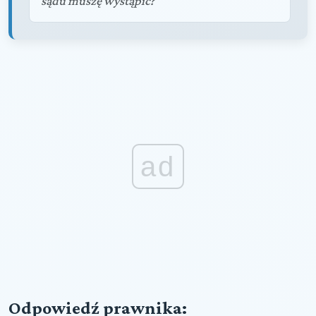
sądu muszę wystąpić?""
ad
Odpowiedź prawnika: