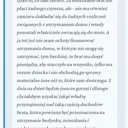
tylko to, co sam zechce. Za mieszkanie brat nie
płaci żadnego czynszu, ale - nie ma również
zamiaru dokładać się do żadnych rozliczeń
związanych z utrzymaniem domu i wtedy
pozostali właściciele zwracają się do mnie. A
ja też już nie mam ochoty finansować
utrzymania domu, w którym nie mogę się
zatrzymać, tym bardziej, że brat ma dosyć
pieniędzy, aby starczyło na wszystko, tylko ma
rozum dziecka i nie obchodzą go sprawy
materialne inne niż te, które sam dostrzega. Z
dnia na dzień będzie jeszcze gorzej i dlatego
chciałabym uzyskać jakąś władzę
przynajmniej nad taką częścią dochodów
brata, która powinna być przeznaczona na
utrzymanie budynku, mieszkania i