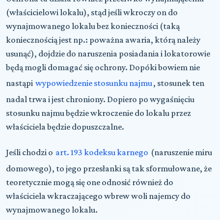
(właścicielowi lokalu), stąd jeśli wkroczy on do
wynajmowanego lokalu bez konieczności (taką
koniecznością jest np.: poważna awaria, którą należy
usunąć), dojdzie do naruszenia posiadania i lokatorowie
będą mogli domagać się ochrony. Dopóki bowiem nie
nastąpi
wypowiedzenie stosunku najmu
, stosunek ten
nadal trwa i jest chroniony. Dopiero po wygaśnięciu
stosunku najmu będzie wkroczenie do lokalu przez
właściciela będzie dopuszczalne.
Jeśli chodzi o
art. 193 kodeksu karnego
(naruszenie miru
domowego), to jego przesłanki są tak sformułowane, że
teoretycznie mogą się one odnosić również do
właściciela wkraczającego wbrew woli najemcy do
wynajmowanego lokalu.