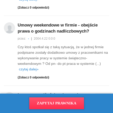
(Zobacz 0 odpowiedzi)
Umowy weekendowe w firmie - obejście
prawa o godzinach nadliczbowych?
przez:
-
|
2004.4.22 0:0:0
Czy ktoś spotkał się z taką sytuacją, że w jednej firmie
podpisane zostały dodatkowo umowy z pracownikami na
wykonywanie pracy w systemie świąteczno-
weekendowym ? Od pn- do pt praca w systemie (...)
czytaj dalej»
(Zobacz 0 odpowiedzi)
Intercyza małżeńska - koszty i
zabezpieczenie przed zobowiązaniami
ZAPYTAJ PRAWNIKA
przez:
Michalina
|
2004.4.22 14:22:39