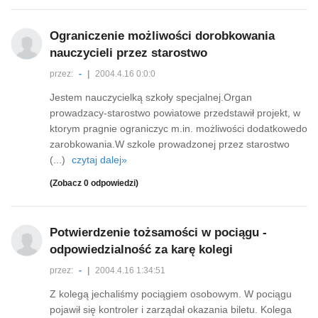
Ograniczenie możliwości dorobkowania
nauczycieli przez starostwo
przez:
-
|
2004.4.16 0:0:0
Jestem nauczycielką szkoły specjalnej.Organ
prowadzacy-starostwo powiatowe przedstawił projekt, w
ktorym pragnie ograniczyc m.in. możliwości dodatkowedo
zarobkowania.W szkole prowadzonej przez starostwo
(...)
czytaj dalej»
(Zobacz 0 odpowiedzi)
Potwierdzenie tożsamości w pociągu -
odpowiedzialność za karę kolegi
przez:
-
|
2004.4.16 1:34:51
Z kolegą jechaliśmy pociągiem osobowym. W pociągu
pojawił się kontroler i zarządał okazania biletu. Kolega