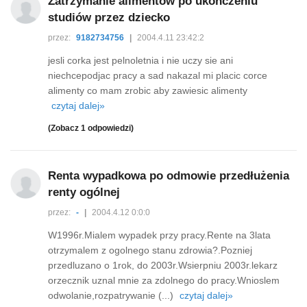
Zatrzymanie alimentów po ukończeniu
studiów przez dziecko
przez:
9182734756
|
2004.4.11 23:42:2
jesli corka jest pelnoletnia i nie uczy sie ani
niechcepodjac pracy a sad nakazal mi placic corce
alimenty co mam zrobic aby zawiesic alimenty
czytaj dalej»
(Zobacz 1 odpowiedzi)
Renta wypadkowa po odmowie przedłużenia
renty ogólnej
przez:
-
|
2004.4.12 0:0:0
W1996r.Mialem wypadek przy pracy.Rente na 3lata
otrzymalem z ogolnego stanu zdrowia?.Pozniej
przedluzano o 1rok, do 2003r.Wsierpniu 2003r.lekarz
orzecznik uznal mnie za zdolnego do pracy.Wnioslem
odwolanie,rozpatrywanie (...)
czytaj dalej»