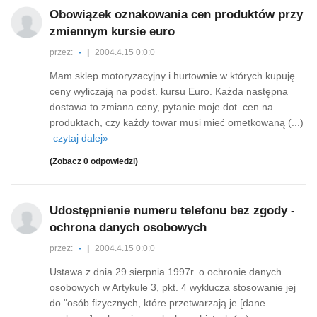
Obowiązek oznakowania cen produktów przy
zmiennym kursie euro
przez:
-
|
2004.4.15 0:0:0
Mam sklep motoryzacyjny i hurtownie w których kupuję
ceny wyliczają na podst. kursu Euro. Każda następna
dostawa to zmiana ceny, pytanie moje dot. cen na
produktach, czy każdy towar musi mieć ometkowaną (...)
czytaj dalej»
(Zobacz 0 odpowiedzi)
Udostępnienie numeru telefonu bez zgody -
ochrona danych osobowych
przez:
-
|
2004.4.15 0:0:0
Ustawa z dnia 29 sierpnia 1997r. o ochronie danych
osobowych w Artykule 3, pkt. 4 wyklucza stosowanie jej
do "osób fizycznych, które przetwarzają je [dane