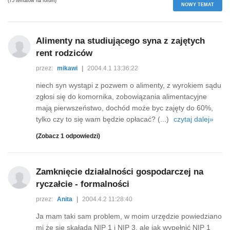
(75 tematów na forum)
NOWY TEMAT
Alimenty na studiującego syna z zajętych
rent rodziców
przez:
mikawi
|
2004.4.1 13:36:22
niech syn wystąpi z pozwem o alimenty, z wyrokiem sądu
zgłosi się do komornika, zobowiązania alimentacyjne
mają pierwszeństwo, dochód może byc zajęty do 60%,
tylko czy to się wam będzie opłacać? (...)
czytaj dalej»
(Zobacz 1 odpowiedzi)
Zamknięcie działalności gospodarczej na
ryczałcie - formalności
przez:
Anita
|
2004.4.2 11:28:40
Ja mam taki sam problem, w moim urzędzie powiedziano
mi że się skałada NIP 1 i NIP 3, ale jak wypełnić NIP 1