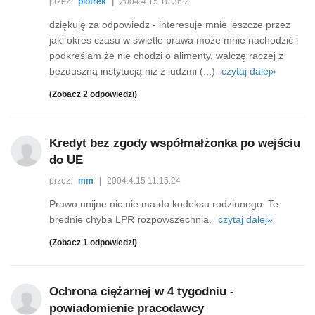
przez:
piotrek
|
2004.4.15 10:36:2
dziękuję za odpowiedz - interesuje mnie jeszcze przez
jaki okres czasu w swietle prawa może mnie nachodzić i
podkreślam że nie chodzi o alimenty, walczę raczej z
bezduszną instytucją niż z ludzmi (...)
czytaj dalej»
(Zobacz 2 odpowiedzi)
Kredyt bez zgody współmałżonka po wejściu
do UE
przez:
mm
|
2004.4.15 11:15:24
Prawo unijne nic nie ma do kodeksu rodzinnego. Te
brednie chyba LPR rozpowszechnia.
czytaj dalej»
(Zobacz 1 odpowiedzi)
Ochrona ciężarnej w 4 tygodniu -
powiadomienie pracodawcy