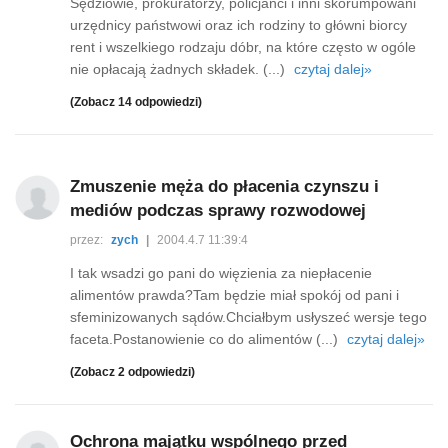
Sędziowie, prokuratorzy, policjanci i inni skorumpowani
urzędnicy państwowi oraz ich rodziny to główni biorcy
rent i wszelkiego rodzaju dóbr, na które często w ogóle
nie opłacają żadnych składek. (...)
czytaj dalej»
(Zobacz 14 odpowiedzi)
Zmuszenie męża do płacenia czynszu i
mediów podczas sprawy rozwodowej
przez:
zych
|
2004.4.7 11:39:4
I tak wsadzi go pani do więzienia za niepłacenie
alimentów prawda?Tam będzie miał spokój od pani i
sfeminizowanych sądów.Chciałbym usłyszeć wersje tego
faceta.Postanowienie co do alimentów (...)
czytaj dalej»
(Zobacz 2 odpowiedzi)
Ochrona majątku wspólnego przed