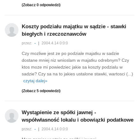
(Zobacz 0 odpowiedzi)
Koszty podziału majątku w sądzie - stawki
biegłych i rzeczoznawców
przez:
-
|
2004.4.14 0:0:0
Czy mozliwe jest ze po podziale majatku w sadzie
dostane mniej niz wnioslam w majatku odrebnym? Czy
ktos moze mi powiedziec jakie sa koszty podzialu w
sadzie? Czy sa na to jakies ustalone stawki, wartosci (...)
czytaj dalej»
(Zobacz 5 odpowiedzi)
Wystąpienie ze spółki jawnej -
współwłasność lokalu i obowiązki podatkowe
przez:
-
|
2004.4.14 0:0:0