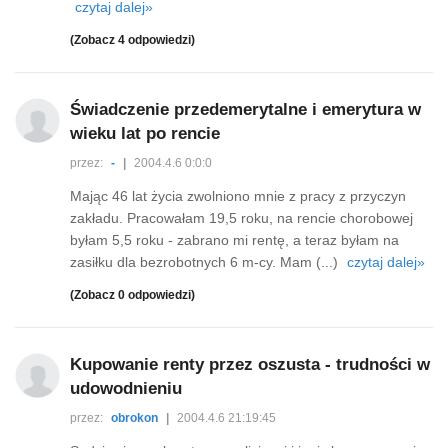
czytaj dalej»
(Zobacz 4 odpowiedzi)
Świadczenie przedemerytalne i emerytura w
wieku lat po rencie
przez:
-
|
2004.4.6 0:0:0
Mając 46 lat życia zwolniono mnie z pracy z przyczyn
zakładu. Pracowałam 19,5 roku, na rencie chorobowej
byłam 5,5 roku - zabrano mi rentę, a teraz byłam na
zasiłku dla bezrobotnych 6 m-cy. Mam (...)
czytaj dalej»
(Zobacz 0 odpowiedzi)
Kupowanie renty przez oszusta - trudności w
udowodnieniu
przez:
obrokon
|
2004.4.6 21:19:45