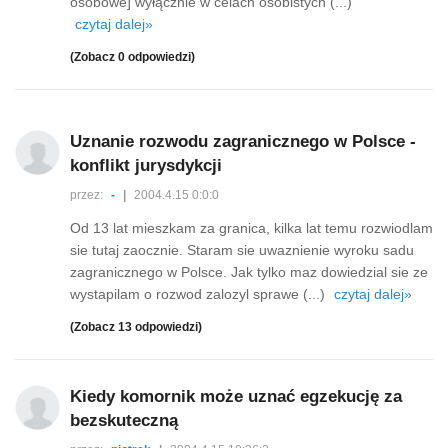
osobowe] wyłącznie w celach osobistych (...)
czytaj dalej»
(Zobacz 0 odpowiedzi)
Uznanie rozwodu zagranicznego w Polsce -
konflikt jurysdykcji
przez:
-
|
2004.4.15 0:0:0
Od 13 lat mieszkam za granica, kilka lat temu rozwiodlam
sie tutaj zaocznie. Staram sie uwaznienie wyroku sadu
zagranicznego w Polsce. Jak tylko maz dowiedzial sie ze
wystapilam o rozwod zalozyl sprawe (...)
czytaj dalej»
(Zobacz 13 odpowiedzi)
Kiedy komornik może uznać egzekucję za
bezskuteczną