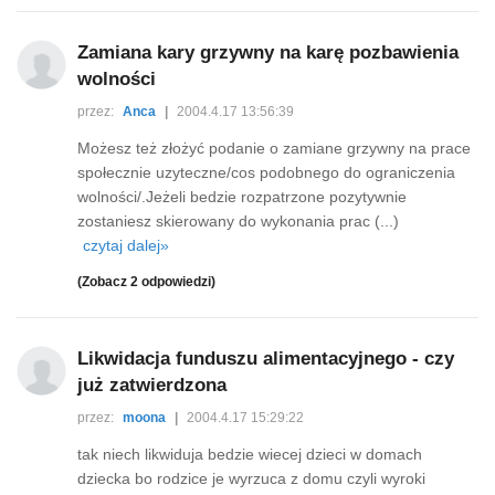
Zamiana kary grzywny na karę pozbawienia
wolności
przez:
Anca
|
2004.4.17 13:56:39
Możesz też złożyć podanie o zamiane grzywny na prace
społecznie uzyteczne/cos podobnego do ograniczenia
wolności/.Jeżeli bedzie rozpatrzone pozytywnie
zostaniesz skierowany do wykonania prac (...)
czytaj dalej»
(Zobacz 2 odpowiedzi)
Likwidacja funduszu alimentacyjnego - czy
już zatwierdzona
przez:
moona
|
2004.4.17 15:29:22
tak niech likwiduja bedzie wiecej dzieci w domach
dziecka bo rodzice je wyrzuca z domu czyli wyroki