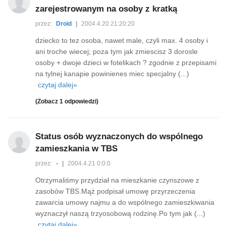
zarejestrowanym na osoby z kratką
przez:
Droid
|
2004.4.20 21:20:20
dziecko to tez osoba, nawet male, czyli max. 4 osoby i
ani troche wiecej; poza tym jak zmiescisz 3 dorosle
osoby + dwoje dzieci w fotelikach ? zgodnie z przepisami
na tylnej kanapie powinienes miec specjalny (...)
czytaj dalej»
(Zobacz 1 odpowiedzi)
Status osób wyznaczonych do wspólnego
zamieszkania w TBS
przez:
-
|
2004.4.21 0:0:0
Otrzymaliśmy przydział na mieszkanie czynszowe z
zasobów TBS.Mąż podpisał umowę przyrzeczenia
zawarcia umowy najmu a do wspólnego zamieszkiwania
wyznaczył naszą trzyosobową rodzinę.Po tym jak (...)
czytaj dalej»