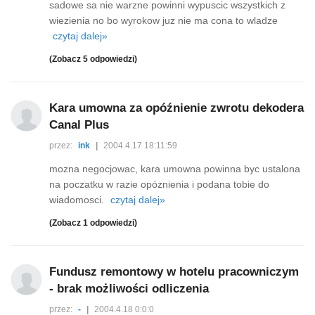
sadowe sa nie warzne powinni wypuscic wszystkich z
wiezienia no bo wyrokow juz nie ma cona to wladze
czytaj dalej»
(Zobacz 5 odpowiedzi)
Kara umowna za opóźnienie zwrotu dekodera
Canal Plus
przez:
ink
|
2004.4.17 18:11:59
mozna negocjowac, kara umowna powinna byc ustalona
na poczatku w razie opóznienia i podana tobie do
wiadomosci.
czytaj dalej»
(Zobacz 1 odpowiedzi)
Fundusz remontowy w hotelu pracowniczym
- brak możliwości odliczenia
przez:
-
|
2004.4.18 0:0:0