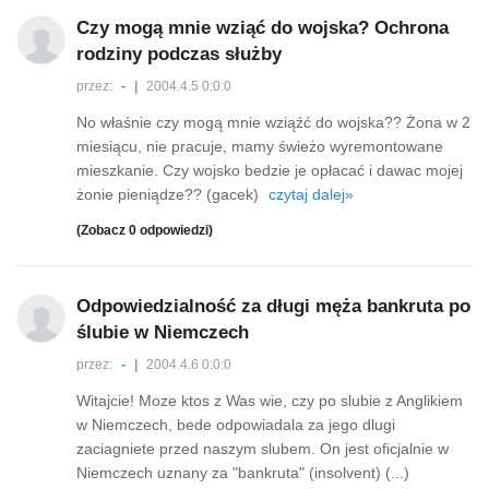
Czy mogą mnie wziąć do wojska? Ochrona
rodziny podczas służby
przez:
-
|
2004.4.5 0:0:0
No właśnie czy mogą mnie wziąźć do wojska?? Żona w 2
miesiącu, nie pracuje, mamy świeżo wyremontowane
mieszkanie. Czy wojsko bedzie je opłacać i dawac mojej
żonie pieniądze?? (gacek)
czytaj dalej»
(Zobacz 0 odpowiedzi)
Odpowiedzialność za długi męża bankruta po
ślubie w Niemczech
przez:
-
|
2004.4.6 0:0:0
Witajcie! Moze ktos z Was wie, czy po slubie z Anglikiem
w Niemczech, bede odpowiadala za jego dlugi
zaciagniete przed naszym slubem. On jest oficjalnie w
Niemczech uznany za "bankruta" (insolvent) (...)