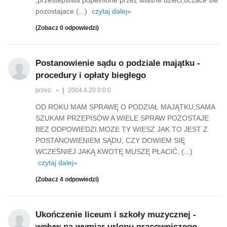
,przestepstwa popelnione przez wlasne dzieci,uczace sie
pozostajace (...)
czytaj dalej»
(Zobacz 0 odpowiedzi)
Postanowienie sądu o podziale majątku -
procedury i opłaty biegłego
przez:
-
|
2004.4.20 0:0:0
OD ROKU MAM SPRAWĘ O PODZIAŁ MAJĄTKU,SAMA
SZUKAM PRZEPISÓW A WIELE SPRAW POZOSTAJE
BEZ ODPOWIEDZI.MOZE TY WIESZ JAK TO JEST Z
POSTANOWIENIEM SĄDU, CZY DOWIEM SIĘ
WCZEŚNIEJ JAKĄ KWOTĘ MUSZĘ PŁACIĆ, (...)
czytaj dalej»
(Zobacz 4 odpowiedzi)
Ukończenie liceum i szkoły muzycznej -
wpływ na wymiar urlopu pracowniczego