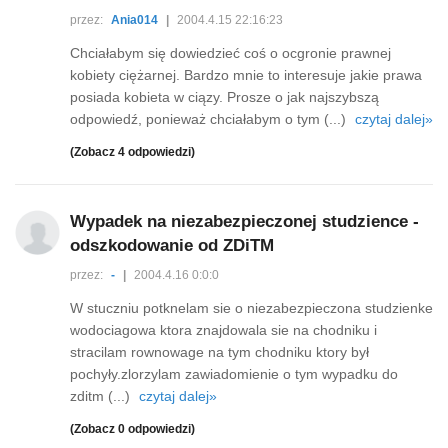
przez:
Ania014
|
2004.4.15 22:16:23
Chciałabym się dowiedzieć coś o ocgronie prawnej
kobiety ciężarnej. Bardzo mnie to interesuje jakie prawa
posiada kobieta w ciązy. Prosze o jak najszybszą
odpowiedź, ponieważ chciałabym o tym (...)
czytaj dalej»
(Zobacz 4 odpowiedzi)
Wypadek na niezabezpieczonej studzience -
odszkodowanie od ZDiTM
przez:
-
|
2004.4.16 0:0:0
W stuczniu potknelam sie o niezabezpieczona studzienke
wodociagowa ktora znajdowala sie na chodniku i
stracilam rownowage na tym chodniku ktory był
pochyły.zlorzylam zawiadomienie o tym wypadku do
zditm (...)
czytaj dalej»
(Zobacz 0 odpowiedzi)