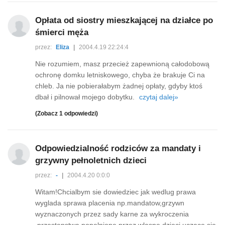
Opłata od siostry mieszkającej na działce po
śmierci męża
przez:
Eliza
|
2004.4.19 22:24:4
Nie rozumiem, masz przecież zapewnioną całodobową
ochronę domku letniskowego, chyba że brakuje Ci na
chleb. Ja nie pobierałabym żadnej opłaty, gdyby ktoś
dbał i pilnował mojego dobytku.
czytaj dalej»
(Zobacz 1 odpowiedzi)
Odpowiedzialność rodziców za mandaty i
grzywny pełnoletnich dzieci
przez:
-
|
2004.4.20 0:0:0
Witam!Chcialbym sie dowiedziec jak wedlug prawa
wyglada sprawa placenia np.mandatow,grzywn
wyznaczonych przez sady karne za wykroczenia