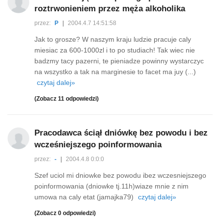
roztrwonieniem przez męża alkoholika
przez:
P
|
2004.4.7 14:51:58
Jak to grosze? W naszym kraju ludzie pracuje caly
miesiac za 600-1000zl i to po studiach! Tak wiec nie
badzmy tacy pazerni, te pieniadze powinny wystarczyc
na wszystko a tak na marginesie to facet ma juy (...)
czytaj dalej»
(Zobacz 11 odpowiedzi)
Pracodawca ściął dniówkę bez powodu i bez
wcześniejszego poinformowania
przez:
-
|
2004.4.8 0:0:0
Szef uciol mi dniowke bez powodu ibez wczesniejszego
poinformowania (dniowke tj.11h)wiaze mnie z nim
umowa na caly etat (jamajka79)
czytaj dalej»
(Zobacz 0 odpowiedzi)