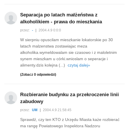
Separacja po latach małżeństwa z
alkoholikiem - prawa do mieszkania
przez:
-
|
2004.4.9 0:0:0
W sierpniu opuscilam mieszkanie lokatorskie po 30
latach malzenstwa zostawiajac meza
alkoholika.wymeldowalam sie czasowo i z maloletnim
synem mieszkam u córki.wnioslam o seperacje i
alimenty.dzis kolejna (...)
czytaj dalej»
(Zobacz 0 odpowiedzi)
Rozbieranie budynku za przekroczenie linii
zabudowy
przez:
UM
|
2004.4.9 21:58:45
Sprawdź, czy ten KTO z Urzędu Miasta każe rozbierać
ma rangę Powiatowego Inspektora Nadzoru