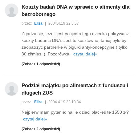
Koszty badań DNA w sprawie o alimenty dla
bezrobotnego
przez:
Eliza
|
2004.4.19 22:5:57
Zgadza się, jeżeli jesteś ojcem tego dziecka pokrywasz
koszty badania DNA. Jest to kosztowne, taniej było by
zaopatrzyć partnerke w pigułki antykoncepcyjne ( tylko
30 zł/mies. ). Pozdrówka.
czytaj dalej»
(Zobacz 1 odpowiedzi)
Podział majątku po alimentach z funduszu i
długach ZUS
przez:
Eliza
|
2004.4.19 22:10:34
Najpierw mam pytanie: na ile dzieci płaciłeś te 1550 zł?
czytaj dalej»
(Zobacz 2 odpowiedzi)