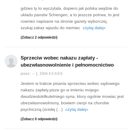
gdzies ty to wyczytala, dopiero jak polska wejdzie do
ukladu panstw Schengen, a to jeszcze potrwa, to jest
rowniez napisane na stronie gazety wyborczej,
szukaj:zakaz wjazdu do niemiec
czytaj dalej»
(Zobacz 2 odpowiedzi)
Sprzeciw wobec nakazu zapłaty -
ubezwłasnowolnienie i pełnomocnictwo
przez:
-
|
2004.4.5 0:0:0
Jestem w trakcie pisania sprzeciwu wobec sądowego
nakazu zapłaty.pisze go w imieniu mojego
dwudziestokilkuletniego syna, ktory ogolnie mowiac jest
ubezwlasnowolniony, bowiem cierpi na chorobe
psychiczną.(scislej (...)
czytaj dalej»
(Zobacz 0 odpowiedzi)