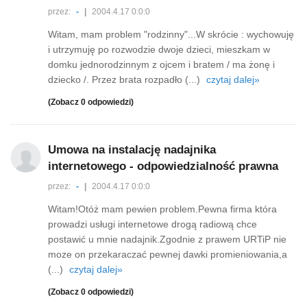
przez:
-
|
2004.4.17 0:0:0
Witam, mam problem "rodzinny"...W skrócie : wychowuję
i utrzymuję po rozwodzie dwoje dzieci, mieszkam w
domku jednorodzinnym z ojcem i bratem / ma żonę i
dziecko /. Przez brata rozpadło (...)
czytaj dalej»
(Zobacz 0 odpowiedzi)
Umowa na instalację nadajnika
internetowego - odpowiedzialność prawna
przez:
-
|
2004.4.17 0:0:0
Witam!Otóż mam pewien problem.Pewna firma która
prowadzi usługi internetowe drogą radiową chce
postawić u mnie nadajnik.Zgodnie z prawem URTiP nie
moze on przekaraczać pewnej dawki promieniowania,a
(...)
czytaj dalej»
(Zobacz 0 odpowiedzi)