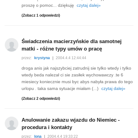
proszę o pomoc... dziękuję
czytaj dalej»
(Zobacz 1 odpowiedzi)
Świadczenia macierzyńskie dla samotnej
matki - różne typy umów o pracę
przez:
krystyna
|
2004.4.4 12:44:44
droga anis jak najszybciej zatrudnij sie tylko wtedy i tylko
wtedy beda nalezał ci sie zasiłek wychowawczy .te 6
miesiecy koniecznie musi byc abys nabyła prawa do tego
urlopu . taka sama sytuacje miałam (...)
czytaj dalej»
(Zobacz 2 odpowiedzi)
Anulowanie zakazu wjazdu do Niemiec -
procedura i kontakty
przez:
lona
|
2004.4.4 19:33:22