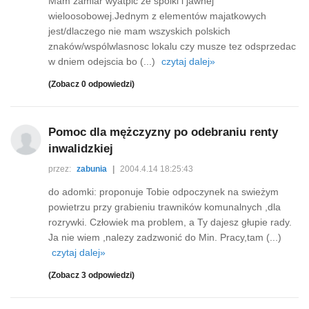
Mam zamiar wyatpic ze spólki i jawnej
wieloosobowej.Jednym z elementów majatkowych
jest/dlaczego nie mam wszyskich polskich
znaków/wspólwlasnosc lokalu czy musze tez odsprzedac
w dniem odejscia bo (...)
czytaj dalej»
(Zobacz 0 odpowiedzi)
Pomoc dla mężczyzny po odebraniu renty
inwalidzkiej
przez:
zabunia
|
2004.4.14 18:25:43
do adomki: proponuje Tobie odpoczynek na swieżym
powietrzu przy grabieniu trawników komunalnych ,dla
rozrywki. Człowiek ma problem, a Ty dajesz głupie rady.
Ja nie wiem ,nalezy zadzwonić do Min. Pracy,tam (...)
czytaj dalej»
(Zobacz 3 odpowiedzi)