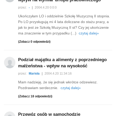
przez:
-
|
2004.4.20 0:0:0
Ukończyłam LO i oddzielnie Szkołę Muzyczną II stopnia.
Po LO przysługują mi 4 lata doliczane do stażu pracy, a
jak to jest ze Szkołą Muzyczną II st? Czy jej ukończenie
ma znaczenie w tym przypadku (...)
czytaj dalej»
(Zobacz 0 odpowiedzi)
Podział majątku a alimenty z poprzedniego
małżeństwa - wpływ na wysokość
przez:
Mariola
|
2004.4.20 11:34:16
Mam nadzieję, że się jednak wkrótce odzewiesz.
Pozdrawiam serdecznie.
czytaj dalej»
(Zobacz 18 odpowiedzi)
Przewóz osób w samochodzie