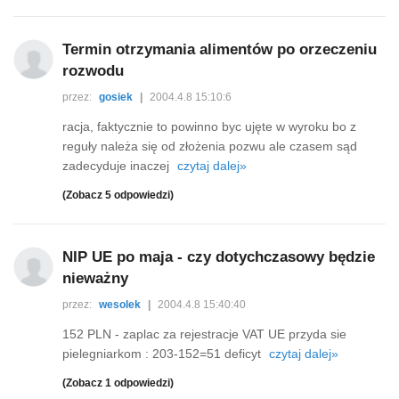
Termin otrzymania alimentów po orzeczeniu
rozwodu
przez:
gosiek
|
2004.4.8 15:10:6
racja, faktycznie to powinno byc ujęte w wyroku bo z
reguły należa się od złożenia pozwu ale czasem sąd
zadecyduje inaczej
czytaj dalej»
(Zobacz 5 odpowiedzi)
NIP UE po maja - czy dotychczasowy będzie
nieważny
przez:
wesolek
|
2004.4.8 15:40:40
152 PLN - zaplac za rejestracje VAT UE przyda sie
pielegniarkom : 203-152=51 deficyt
czytaj dalej»
(Zobacz 1 odpowiedzi)