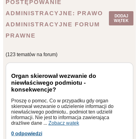
POSTĘPOWANIE
WZORY DOKUMENTÓW
ADMINISTRACYJNE: PRAWO
DODAJ
WĄTEK
ADMINISTRACYJNE FORUM
FORUM PRAWNE
PRAWNE
(123 tematów na forum)
Organ skierował wezwanie do
niewłaściwego podmiotu -
konsekwencje?
Proszę o pomoc. Co w przypadku gdy organ
skierował wezwanie o udzielenie informacji do
niewłaściwego podmiotu.. podmiot ten udzielił
informacji. Nie jest to informacja zawierająca
drażliwe dane ...
Zobacz wątek
0 odpowiedzi