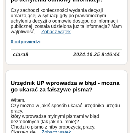
Czy zachodzi konieczności wydania decyzji
umarzającej w sytuacji gdy po prawomocnym
uchyleniu decyzji o odmowie dostępu do informacji
publicznej, została udzielona już ta informacja? Mam
wątpliwość, ...
Zobacz wątek
0 odpowiedzi
clara8
2024.10.25 8:46:44
Urzędnik UP wprowadza w błąd - można
go ukarać za fałszywe pisma?
Witam.
Czy można w jakiś sposób ukarać urzędnika urzędu
pracy,
który wprowadza mylnymi pismami w błąd
bezrobotnych (tak jak np. mnie)?
Chodzi o pismo z niby propozycją pracy.
Okazało się ...
Zobacz wątek