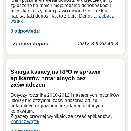
Mam pytanie w kwestii donosu, w urzędzie gminy
zgłoszono na mnie i moja rodzine donos w kestii
mieszkania czy mam prawo dowiedziec sie kto
napisal taki donos i jak to zrobic. Donos ...
Zobacz
wątek
0 odpowiedzi
Zaniepokojona
2017.8.9 20:40:8
Skarga kasacyjna RPO w sprawie
aplikantów notarialnych bez
zaświadczeń
Dotyczy rocznika 2010-2012 i następnych roczników
,ktorzy nie otrzymali zaświadczenia od izb
notarialnych z powodu nie zdanego/zdanych
kolokwium.
Z gazety prawnej wynikało, ze cześć aplikantów ...
Zobacz wątek