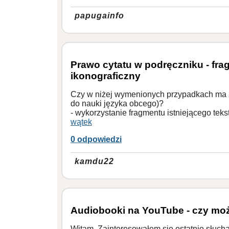
papugainfo
Prawo cytatu w podręczniku - frag
ikonograficzny
Czy w niżej wymenionych przypadkach ma z
do nauki języka obcego)?
- wykorzystanie fragmentu istniejącego tekst
wątek
0 odpowiedzi
kamdu22
Audiobooki na YouTube - czy moż
Witam. Zainteresowałem się ostatnio słuc