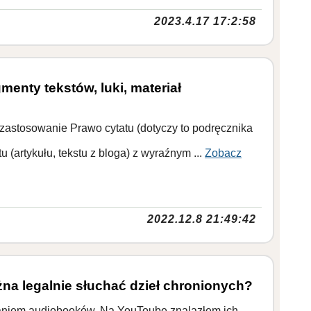
2023.4.17 17:2:58
menty tekstów, luki, materiał
astosowanie Prawo cytatu (dotyczy to podręcznika
u (artykułu, tekstu z bloga) z wyraźnym ...
Zobacz
2022.12.8 21:49:42
na legalnie słuchać dzieł chronionych?
haniem audiobooków. Na YouToube znalazłem ich