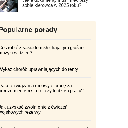
Jakie dokumenty musi mieć przy
sobie kierowca w 2025 roku?
Popularne porady
Co zrobić z sąsiadem słuchającym głośno
muzyki w dzień?
Wykaz chorób uprawniających do renty
Data rozwiązania umowy o pracę za
porozumieniem stron - czy to dzień pracy?
Jak uzyskać zwolnienie z ćwiczeń
wojskowych rezerwy