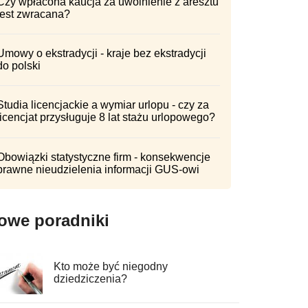
Czy wpłacona kaucja za uwolnienie z aresztu
jest zwracana?
Umowy o ekstradycji - kraje bez ekstradycji
do polski
Studia licencjackie a wymiar urlopu - czy za
licencjat przysługuje 8 lat stażu urlopowego?
Obowiązki statystyczne firm - konsekwencje
prawne nieudzielenia informacji GUS-owi
owe poradniki
Kto może być niegodny
dziedziczenia?