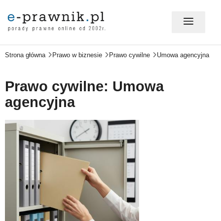
Strona główna
Prawo w biznesie
Prawo cywilne
Umowa agencyjna
MÓJ E-PRAWNIK - LOGOWANIE
Prawo cywilne: Umowa
PORADY PRAWNE ONLINE
agencyjna
PRAWO NA CO DZIEŃ
PRAWO W BIZNESIE
ZMIANY W PRAWIE