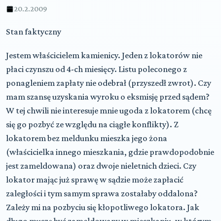
20.2.2009
Stan faktyczny
Jestem właścicielem kamienicy. Jeden z lokatorów nie
płaci czynszu od 4-ch miesięcy. Listu poleconego z
ponagleniem zapłaty nie odebrał (przyszedł zwrot). Czy
mam szansę uzyskania wyroku o eksmisję przed sądem?
W tej chwili nie interesuje mnie ugoda z lokatorem (chcę
się go pozbyć ze względu na ciągłe konflikty). Z
lokatorem bez meldunku mieszka jego żona
(właścicielka innego mieszkania, gdzie prawdopodobnie
jest zameldowana) oraz dwoje nieletnich dzieci. Czy
lokator mając już sprawę w sądzie może zapłacić
zaległości i tym samym sprawa zostałaby oddalona?
Zależy mi na pozbyciu się kłopotliwego lokatora. Jak