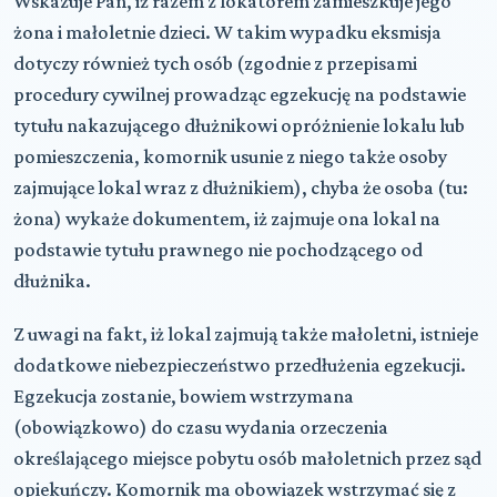
Wskazuje Pan, iż razem z lokatorem zamieszkuje jego
żona i małoletnie dzieci. W takim wypadku eksmisja
dotyczy również tych osób (zgodnie z przepisami
procedury cywilnej prowadząc egzekucję na podstawie
tytułu nakazującego dłużnikowi opróżnienie lokalu lub
pomieszczenia, komornik usunie z niego także osoby
zajmujące lokal wraz z dłużnikiem), chyba że osoba (tu:
żona) wykaże dokumentem, iż zajmuje ona lokal na
podstawie tytułu prawnego nie pochodzącego od
dłużnika.
Z uwagi na fakt, iż lokal zajmują także małoletni, istnieje
dodatkowe niebezpieczeństwo przedłużenia egzekucji.
Egzekucja zostanie, bowiem wstrzymana
(obowiązkowo) do czasu wydania orzeczenia
określającego miejsce pobytu osób małoletnich przez sąd
opiekuńczy. Komornik ma obowiązek wstrzymać się z