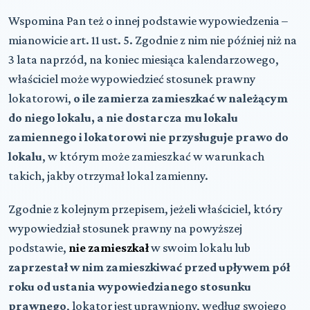
Wspomina Pan też o innej podstawie wypowiedzenia –
mianowicie art. 11 ust. 5. Zgodnie z nim nie później niż na
3 lata naprzód, na koniec miesiąca kalendarzowego,
właściciel może wypowiedzieć stosunek prawny
lokatorowi,
o ile zamierza zamieszkać w należącym
do niego lokalu, a nie dostarcza mu lokalu
zamiennego i lokatorowi nie przysługuje prawo do
lokalu
, w którym może zamieszkać w warunkach
takich, jakby otrzymał lokal zamienny.
Zgodnie z kolejnym przepisem, jeżeli właściciel, który
wypowiedział stosunek prawny na powyższej
podstawie,
nie zamieszkał
w swoim lokalu lub
zaprzestał w nim zamieszkiwać przed upływem pół
roku od ustania wypowiedzianego stosunku
prawnego
, lokator jest uprawniony, według swojego