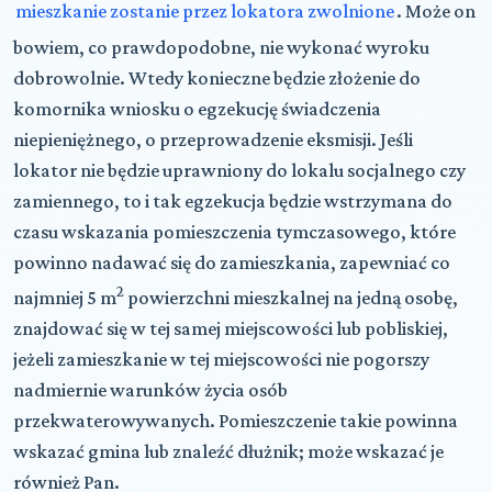
mieszkanie zostanie przez lokatora zwolnione
. Może on
bowiem, co prawdopodobne, nie wykonać wyroku
dobrowolnie. Wtedy konieczne będzie złożenie do
komornika wniosku o egzekucję świadczenia
niepieniężnego, o przeprowadzenie eksmisji. Jeśli
lokator nie będzie uprawniony do lokalu socjalnego czy
zamiennego, to i tak egzekucja będzie wstrzymana do
czasu wskazania pomieszczenia tymczasowego, które
powinno nadawać się do zamieszkania, zapewniać co
2
najmniej 5 m
powierzchni mieszkalnej na jedną osobę,
znajdować się w tej samej miejscowości lub pobliskiej,
jeżeli zamieszkanie w tej miejscowości nie pogorszy
nadmiernie warunków życia osób
przekwaterowywanych. Pomieszczenie takie powinna
wskazać gmina lub znaleźć dłużnik; może wskazać je
również Pan.