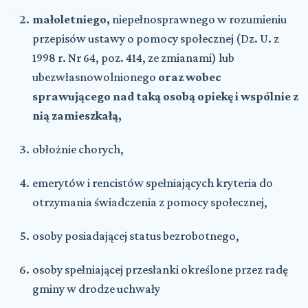
małoletniego,
niepełnosprawnego w rozumieniu
przepisów ustawy o pomocy społecznej (Dz. U. z
1998 r. Nr 64, poz. 414, ze zmianami) lub
ubezwłasnowolnionego
oraz wobec
sprawującego nad taką osobą opiekę i wspólnie z
nią zamieszkałą,
obłożnie chorych,
emerytów i rencistów spełniających kryteria do
otrzymania świadczenia z pomocy społecznej,
osoby posiadającej status bezrobotnego,
osoby spełniającej przesłanki określone przez radę
gminy w drodze uchwały