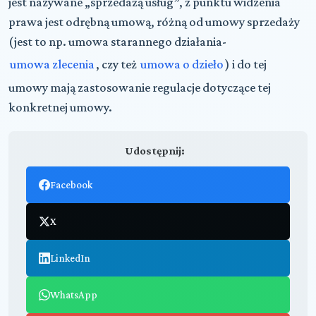
jest nazywane „sprzedażą usług”, z punktu widzenia
prawa jest odrębną umową, różną od umowy sprzedaży
(jest to np. umowa starannego działania-
umowa zlecenia
, czy też
umowa o dzieło
) i do tej
umowy mają zastosowanie regulacje dotyczące tej
konkretnej umowy.
Udostępnij:
Facebook
X
LinkedIn
WhatsApp