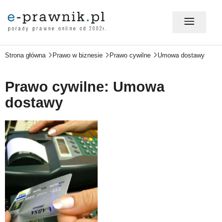
Strona główna
Prawo w biznesie
Prawo cywilne
Umowa dostawy
MÓJ E-PRAWNIK - LOGOWANIE
Prawo cywilne: Umowa
PORADY PRAWNE ONLINE
dostawy
PRAWO NA CO DZIEŃ
PRAWO W BIZNESIE
ZMIANY W PRAWIE