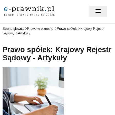
Strona główna
Prawo w biznesie
Prawo spółek
Krajowy Rejestr
MÓJ E-PRAWNIK - LOGOWANIE
Sądowy
Artykuly
PORADY PRAWNE ONLINE
Prawo spółek: Krajowy Rejestr
Sądowy - Artykuły
PRAWO NA CO DZIEŃ
PRAWO W BIZNESIE
ZMIANY W PRAWIE