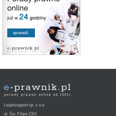
Legalsupport sp. z o.o.
ul. Św. Filipa 23/3