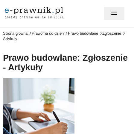
Strona główna
Prawo na co dzień
Prawo budowlane
Zgłoszenie
MÓJ E-PRAWNIK - LOGOWANIE
Artykuly
PORADY PRAWNE ONLINE
Prawo budowlane: Zgłoszenie
- Artykuły
PRAWO NA CO DZIEŃ
PRAWO W BIZNESIE
ZMIANY W PRAWIE