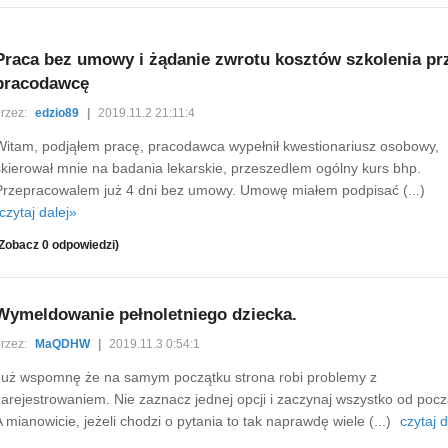
Praca bez umowy i żądanie zwrotu kosztów szkolenia pr
pracodawcę
rzez:
edzio89
|
2019.11.2 21:11:4
Witam, podjąłem pracę, pracodawca wypełnił kwestionariusz osobowy,
skierował mnie na badania lekarskie, przeszedlem ogólny kurs bhp.
Przepracowalem już 4 dni bez umowy. Umowę miałem podpisać (...)
czytaj dalej»
Zobacz 0 odpowiedzi)
Wymeldowanie pełnoletniego dziecka.
rzez:
MaQDHW
|
2019.11.3 0:54:1
Już wspomnę że na samym początku strona robi problemy z
zarejestrowaniem. Nie zaznacz jednej opcji i zaczynaj wszystko od pocz
A mianowicie, jeżeli chodzi o pytania to tak naprawdę wiele (...)
czytaj d