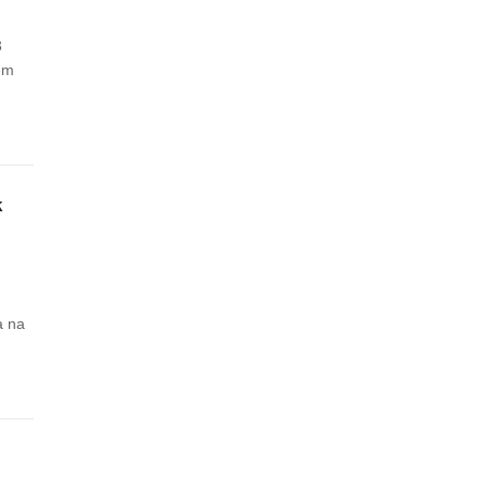
3
em
k
a na