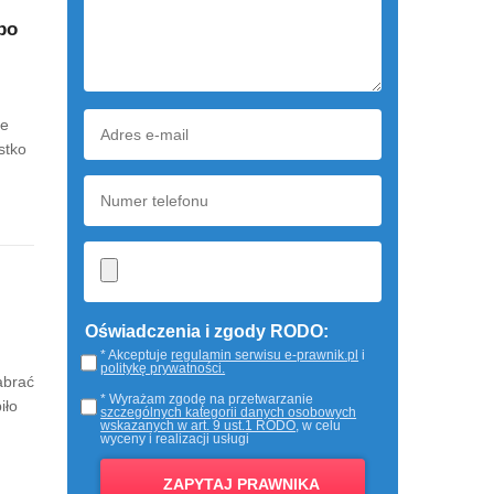
po
ie
stko
Oświadczenia i zgody RODO:
* Akceptuje
regulamin serwisu e-prawnik.pl
i
politykę prywatności.
abrać
* Wyrażam zgodę na przetwarzanie
iło
szczególnych kategorii danych osobowych
wskazanych w art. 9 ust.1 RODO
, w celu
wyceny i realizacji usługi