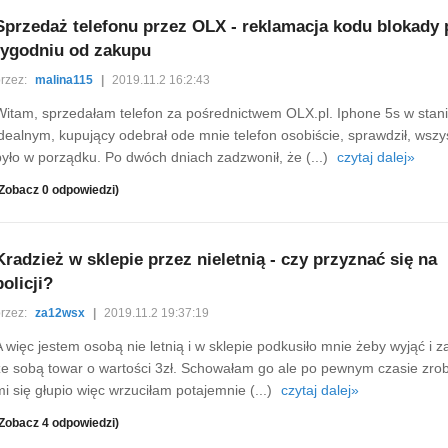
Sprzedaż telefonu przez OLX - reklamacja kodu blokady 
tygodniu od zakupu
rzez:
malina115
|
2019.11.2 16:2:43
Witam, sprzedałam telefon za pośrednictwem OLX.pl. Iphone 5s w stan
idealnym, kupujący odebrał ode mnie telefon osobiście, sprawdził, wszy
było w porządku. Po dwóch dniach zadzwonił, że (...)
czytaj dalej»
Zobacz 0 odpowiedzi)
Kradzież w sklepie przez nieletnią - czy przyznać się na
policji?
rzez:
za12wsx
|
2019.11.2 19:37:19
A więc jestem osobą nie letnią i w sklepie podkusiło mnie żeby wyjąć i z
ze sobą towar o wartości 3zł. Schowałam go ale po pewnym czasie zrob
mi się głupio więc wrzuciłam potajemnie (...)
czytaj dalej»
Zobacz 4 odpowiedzi)