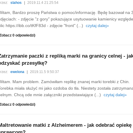
rzez:
slahos
|
2019.11.4 21:25:54
Witam, Bardzo proszę Państwa o pomoc/informację. Będę bazował na 
zdjęciach: - zdjęcie "z gory" pokazujące usytuowanie kamienicy względ
lic https://ibb.co/tKfF83d - zdjęcie "front" (...)
czytaj dalej»
Zobacz 0 odpowiedzi)
Zatrzymanie paczki z repliką marki na granicy celnej - ja
odzyskać przesyłkę?
rzez:
ewelona
|
2019.11.5 9:50:37
Witam. Mam problem. Zamówiłam replikę znanej marki torebki z Chin.
Torebka miała służyć mi jako ozdoba do tła. Niestety została zatrzyman
celnym. Chcą ode mnie załączniki przedstawiające (...)
czytaj dalej»
Zobacz 0 odpowiedzi)
Maltretowanie matki z Alzheimerem - jak odebrać opiekę
sprawcom?