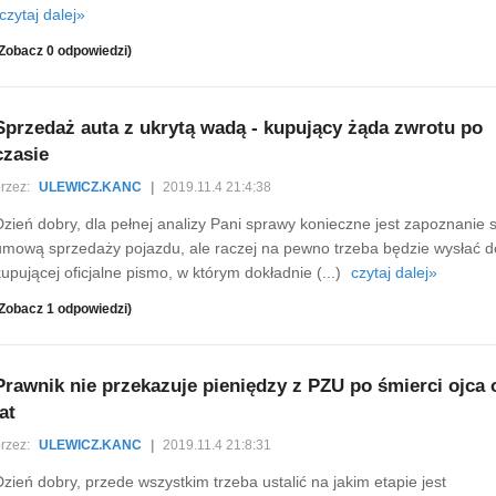
czytaj dalej»
Zobacz 0 odpowiedzi)
Sprzedaż auta z ukrytą wadą - kupujący żąda zwrotu po
czasie
rzez:
ULEWICZ.KANC
|
2019.11.4 21:4:38
Dzień dobry, dla pełnej analizy Pani sprawy konieczne jest zapoznanie s
umową sprzedaży pojazdu, ale raczej na pewno trzeba będzie wysłać d
kupującej oficjalne pismo, w którym dokładnie (...)
czytaj dalej»
Zobacz 1 odpowiedzi)
Prawnik nie przekazuje pieniędzy z PZU po śmierci ojca 
lat
rzez:
ULEWICZ.KANC
|
2019.11.4 21:8:31
Dzień dobry, przede wszystkim trzeba ustalić na jakim etapie jest