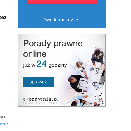
zez
Zwiń formularz
ątku.
alej»