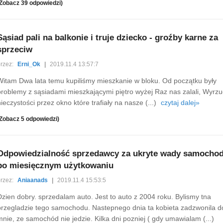
Zobacz 39 odpowiedzi)
Sąsiad pali na balkonie i truje dziecko - groźby karne za
sprzeciw
rzez:
Erni_Ok
|
2019.11.4 13:57:7
Witam Dwa lata temu kupiliśmy mieszkanie w bloku. Od początku były
problemy z sąsiadami mieszkającymi piętro wyżej Raz nas zalali, Wyrzu
nieczystości przez okno które trafiały na nasze (...)
czytaj dalej»
Zobacz 5 odpowiedzi)
Odpowiedzialność sprzedawcy za ukryte wady samocho
po miesięcznym użytkowaniu
rzez:
Aniaanads
|
2019.11.4 15:53:5
Dzien dobry. sprzedalam auto. Jest to auto z 2004 roku. Bylismy tna
przegladzie tego samochodu. Nastepnego dnia ta kobieta zadzwonila d
mnie, ze samochód nie jedzie. Kilka dni pozniej ( gdy umawialam (...)