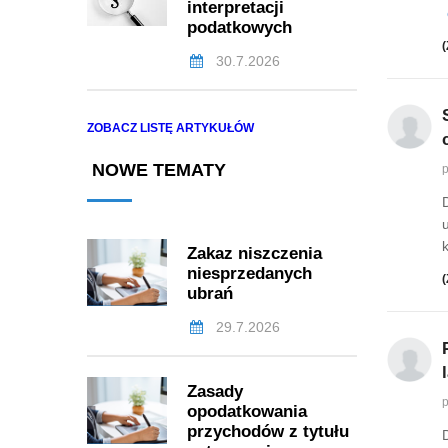
interpretacji
podatkowych
(
30.7.2026
ZOBACZ LISTĘ ARTYKUŁÓW
NOWE TEMATY
p
Zakaz niszczenia
niesprzedanych
(
ubrań
29.7.2026
Zasady
p
opodatkowania
przychodów z tytułu