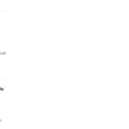
cali
du
o