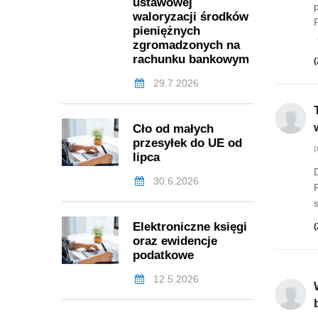
ustawowej
waloryzacji środków
pieniężnych
zgromadzonych na
rachunku bankowym
(
29.7.2026
Cło od małych
przesyłek do UE od
p
lipca
30.6.2026
Elektroniczne księgi
(
oraz ewidencje
podatkowe
12.5.2026