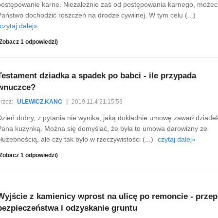
postępowanie karne. Niezależnie zaś od postępowania karnego, możec
Państwo dochodzić roszczeń na drodze cywilnej. W tym celu (...)
czytaj dalej»
Zobacz 1 odpowiedzi)
Testament dziadka a spadek po babci - ile przypada
wnuczce?
rzez:
ULEWICZ.KANC
|
2019.11.4 21:15:53
Dzień dobry, z pytania nie wynika, jaką dokładnie umowę zawarł dziade
Pana kuzynką. Można się domyślać, że była to umowa darowizny ze
służebnością, ale czy tak było w rzeczywistości (...)
czytaj dalej»
Zobacz 1 odpowiedzi)
Wyjście z kamienicy wprost na ulicę po remoncie - przep
bezpieczeństwa i odzyskanie gruntu