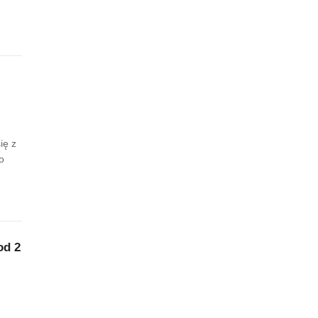
ię z
o
od 2