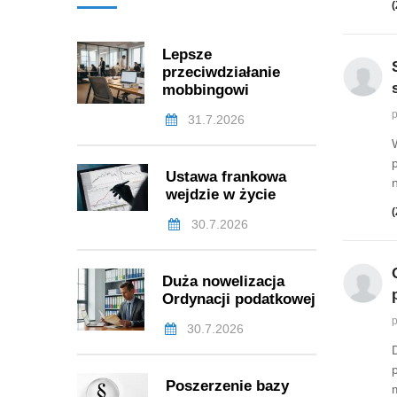
(
Lepsze
przeciwdziałanie
mobbingowi
p
31.7.2026
Ustawa frankowa
wejdzie w życie
(
30.7.2026
Duża nowelizacja
Ordynacji podatkowej
p
30.7.2026
Poszerzenie bazy