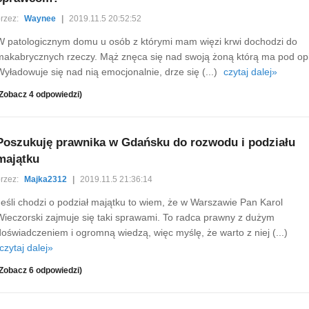
rzez:
Waynee
|
2019.11.5 20:52:52
W patologicznym domu u osób z którymi mam więzi krwi dochodzi do
makabrycznych rzeczy. Mąż znęca się nad swoją żoną którą ma pod op
Wyładowuje się nad nią emocjonalnie, drze się (...)
czytaj dalej»
Zobacz 4 odpowiedzi)
Poszukuję prawnika w Gdańsku do rozwodu i podziału
majątku
rzez:
Majka2312
|
2019.11.5 21:36:14
Jeśli chodzi o podział majątku to wiem, że w Warszawie Pan Karol
Wieczorski zajmuje się taki sprawami. To radca prawny z dużym
doświadczeniem i ogromną wiedzą, więc myślę, że warto z niej (...)
czytaj dalej»
Zobacz 6 odpowiedzi)