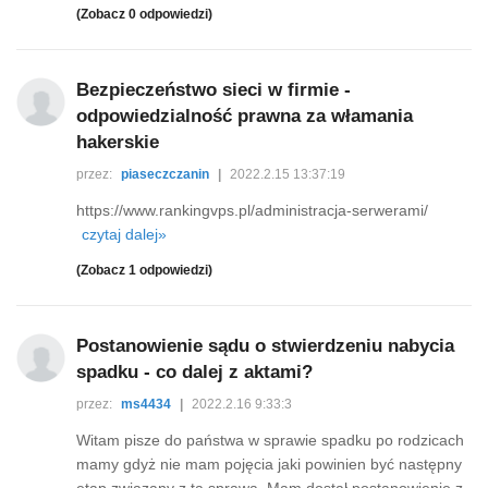
(Zobacz 0 odpowiedzi)
Bezpieczeństwo sieci w firmie -
odpowiedzialność prawna za włamania
hakerskie
przez:
piaseczczanin
|
2022.2.15 13:37:19
https://www.rankingvps.pl/administracja-serwerami/
czytaj dalej»
(Zobacz 1 odpowiedzi)
Postanowienie sądu o stwierdzeniu nabycia
spadku - co dalej z aktami?
przez:
ms4434
|
2022.2.16 9:33:3
Witam pisze do państwa w sprawie spadku po rodzicach
mamy gdyż nie mam pojęcia jaki powinien być następny