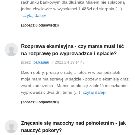
rachunku bankowym dla dłużnika.Miałem nie spłaconą
jedna chwilowke w wysokosci 1.485zł od sierpnia (...)
czytaj dalej»
(Zobacz 0 odpowiedzi)
Rozprawa eksmisyjna - czy mama musi iść
na rozprawę po wyprowadzce i spłacie?
przez:
palkapau
|
2022.2.4 19:14:46
Dzień dobry, proszę o radę ... otóż w w poniedziałek
moja mam ma sprawę w sądzie - pozew o eksmisję oraz
zwrot zadłużenia . Mamie udało się znaleźć mieszkanie i
wyprowadzić dwa dni temu (...)
czytaj dalej»
(Zobacz 0 odpowiedzi)
Znęcanie się macochy nad pełnoletnim - jak
nauczyć pokory?