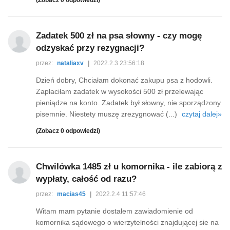
(Zobacz 0 odpowiedzi)
Zadatek 500 zł na psa słowny - czy mogę
odzyskać przy rezygnacji?
przez:
nataliaxv
|
2022.2.3 23:56:18
Dzień dobry, Chciałam dokonać zakupu psa z hodowli.
Zapłaciłam zadatek w wysokości 500 zł przelewając
pieniądze na konto. Zadatek był słowny, nie sporządzony
pisemnie. Niestety muszę zrezygnować (...)
czytaj dalej»
(Zobacz 0 odpowiedzi)
Chwilówka 1485 zł u komornika - ile zabiorą z
wypłaty, całość od razu?
przez:
macias45
|
2022.2.4 11:57:46
Witam mam pytanie dostałem zawiadomienie od
komornika sądowego o wierzytelności znajdującej sie na