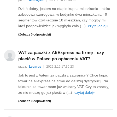
przez:
natalayka
|
2022.2.16 12:58:26
Dzień dobry, jestem na etapie kupna mieszkania - niska
zabudowa szeregowa, w budynku dwa mieszkania - 9
segmentów czyli łącznie 18 mieszkań, czy mógłby mi
ktoś podpowiedzieć jak wygląda cała (...)
czytaj dalej»
(Zobacz 0 odpowiedzi)
VAT za paczki z AliExpress na firmę - czy
płacić w Polsce po opłaceniu VAT?
przez:
Legarus
|
2022.2.16 17:35:23
Jak to jest z Vatem za paczki z zagranicy.? Chce kupić
towar na aliexpress na firmę do dalszej dystrybucji. Na
fakturze za towar mam już wpisany VAT. Czy to znaczy,
że nie muszę go już płacić w (...)
czytaj dalej»
(Zobacz 0 odpowiedzi)