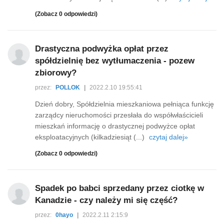
(Zobacz 0 odpowiedzi)
Drastyczna podwyżka opłat przez
spółdzielnię bez wytłumaczenia - pozew
zbiorowy?
przez:
POLLOK
|
2022.2.10 19:55:41
Dzień dobry, Spółdzielnia mieszkaniowa pełniąca funkcję
zarządcy nieruchomości przesłała do współwłaścicieli
mieszkań informację o drastycznej podwyżce opłat
eksploatacyjnych (kilkadziesiąt (...)
czytaj dalej»
(Zobacz 0 odpowiedzi)
Spadek po babci sprzedany przez ciotkę w
Kanadzie - czy należy mi się część?
przez:
0hayo
|
2022.2.11 2:15:9