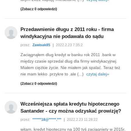
(Zobacz 0 odpowiedzi)
Przedawnienie długu z 2011 roku - firma
windykacyjna nie podawała do sądu
przez:
Zawisak85
|
2022.2.23 7:35:2
Zaciągnąłem dlug kredyt w banku rok 2011 .bank w
między czasie sprzedal dlug dla firmy windykacyjnej.
Miałem ciężkie życie. Nie miałem jak spalać. Teraz też
nie mam lekko .przykre to .ale (...)
czytaj dalej»
(Zobacz 0 odpowiedzi)
Wcześniejsza spłata kredytu hipotecznego
Santander - czy można odzyskać prowizję?
przez:
******18@*****.***
|
2022.2.23 11:28:22
witam, kredyt hipoteczny na 100 tyś zaciągnięty w 2015r,