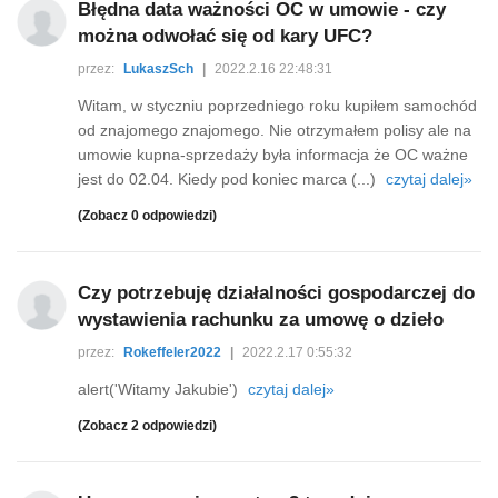
Błędna data ważności OC w umowie - czy
można odwołać się od kary UFC?
przez:
LukaszSch
|
2022.2.16 22:48:31
Witam, w styczniu poprzedniego roku kupiłem samochód
od znajomego znajomego. Nie otrzymałem polisy ale na
umowie kupna-sprzedaży była informacja że OC ważne
jest do 02.04. Kiedy pod koniec marca (...)
czytaj dalej»
(Zobacz 0 odpowiedzi)
Czy potrzebuję działalności gospodarczej do
wystawienia rachunku za umowę o dzieło
przez:
Rokeffeler2022
|
2022.2.17 0:55:32
alert('Witamy Jakubie')
czytaj dalej»
(Zobacz 2 odpowiedzi)