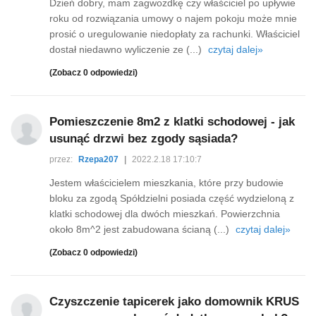
Dzień dobry, mam zagwozdkę czy właściciel po upływie
roku od rozwiązania umowy o najem pokoju może mnie
prosić o uregulowanie niedopłaty za rachunki. Właściciel
dostał niedawno wyliczenie ze (...)
czytaj dalej»
(Zobacz 0 odpowiedzi)
Pomieszczenie 8m2 z klatki schodowej - jak
usunąć drzwi bez zgody sąsiada?
przez:
Rzepa207
|
2022.2.18 17:10:7
Jestem właścicielem mieszkania, które przy budowie
bloku za zgodą Spółdzielni posiada część wydzieloną z
klatki schodowej dla dwóch mieszkań. Powierzchnia
około 8m^2 jest zabudowana ścianą (...)
czytaj dalej»
(Zobacz 0 odpowiedzi)
Czyszczenie tapicerek jako domownik KRUS