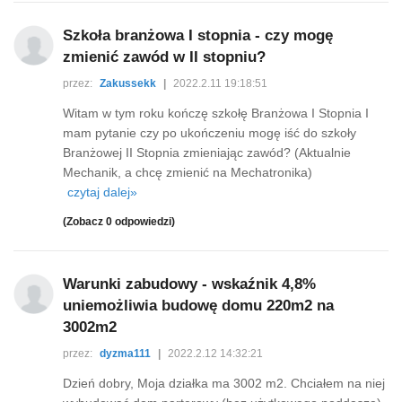
Szkoła branżowa I stopnia - czy mogę
zmienić zawód w II stopniu?
przez:
Zakussekk
|
2022.2.11 19:18:51
Witam w tym roku kończę szkołę Branżowa I Stopnia I
mam pytanie czy po ukończeniu mogę iść do szkoły
Branżowej II Stopnia zmieniając zawód? (Aktualnie
Mechanik, a chcę zmienić na Mechatronika)
czytaj dalej»
(Zobacz 0 odpowiedzi)
Warunki zabudowy - wskaźnik 4,8%
uniemożliwia budowę domu 220m2 na
3002m2
przez:
dyzma111
|
2022.2.12 14:32:21
Dzień dobry, Moja działka ma 3002 m2. Chciałem na niej