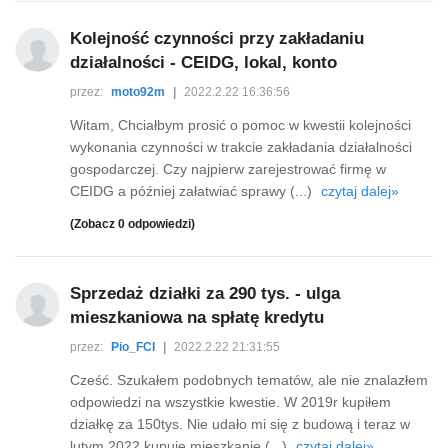
Kolejność czynności przy zakładaniu
działalności - CEIDG, lokal, konto
przez:
moto92m
|
2022.2.22 16:36:56
Witam, Chciałbym prosić o pomoc w kwestii kolejności
wykonania czynności w trakcie zakładania działalności
gospodarczej. Czy najpierw zarejestrować firmę w
CEIDG a później załatwiać sprawy (...)
czytaj dalej»
(Zobacz 0 odpowiedzi)
Sprzedaż działki za 290 tys. - ulga
mieszkaniowa na spłatę kredytu
przez:
Pio_FCI
|
2022.2.22 21:31:55
Cześć. Szukałem podobnych tematów, ale nie znalazłem
odpowiedzi na wszystkie kwestie. W 2019r kupiłem
działkę za 150tys. Nie udało mi się z budową i teraz w
lutym 2022 kupuję mieszkanie (...)
czytaj dalej»