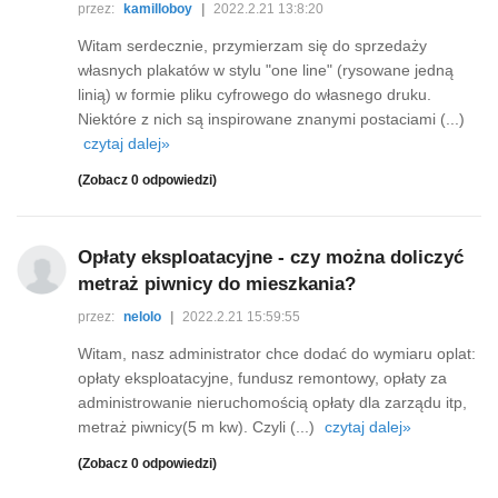
przez:
kamilloboy
|
2022.2.21 13:8:20
Witam serdecznie, przymierzam się do sprzedaży
własnych plakatów w stylu "one line" (rysowane jedną
linią) w formie pliku cyfrowego do własnego druku.
Niektóre z nich są inspirowane znanymi postaciami (...)
czytaj dalej»
(Zobacz 0 odpowiedzi)
Opłaty eksploatacyjne - czy można doliczyć
metraż piwnicy do mieszkania?
przez:
nelolo
|
2022.2.21 15:59:55
Witam, nasz administrator chce dodać do wymiaru oplat:
opłaty eksploatacyjne, fundusz remontowy, opłaty za
administrowanie nieruchomością opłaty dla zarządu itp,
metraż piwnicy(5 m kw). Czyli (...)
czytaj dalej»
(Zobacz 0 odpowiedzi)