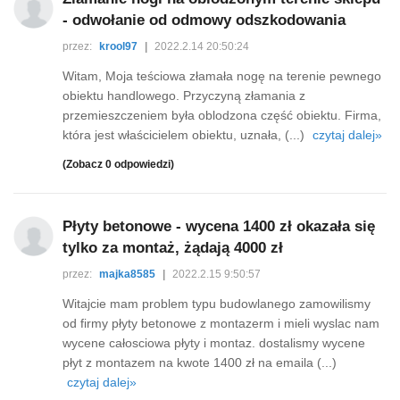
- odwołanie od odmowy odszkodowania
przez:
krool97
|
2022.2.14 20:50:24
Witam, Moja teściowa złamała nogę na terenie pewnego
obiektu handlowego. Przyczyną złamania z
przemieszczeniem była oblodzona część obiektu. Firma,
która jest właścicielem obiektu, uznała, (...)
czytaj dalej»
(Zobacz 0 odpowiedzi)
Płyty betonowe - wycena 1400 zł okazała się
tylko za montaż, żądają 4000 zł
przez:
majka8585
|
2022.2.15 9:50:57
Witajcie mam problem typu budowlanego zamowilismy
od firmy płyty betonowe z montazerm i mieli wyslac nam
wycene całosciowa płyty i montaz. dostalismy wycene
płyt z montazem na kwote 1400 zł na emaila (...)
czytaj dalej»