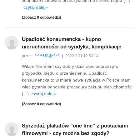
Jednakże niedawno przeczytałam na stronie rządu (...)
czytaj dalej»
(Zobacz 0 odpowiedzi)
Upadłość konsumencka - kupno
nieruchomości od syndyka, komplikacje
przez:
*****65*@**.**
|
2022.2.21 12:53:14
Witam Nie wiem czy dobry dział wiec poproszę w
przypadku błędu o przeniesienie. Upadłość
konsumencka to w miarę nowa sytuacja w Polsce mam
wiec pytania odnośnie procedury zakupu nieruchomości
(...)
czytaj dalej»
(Zobacz 0 odpowiedzi)
Sprzedaż plakatów "one line" z postaciami
filmowymi - czy można bez zgody?