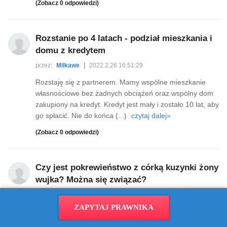
(Zobacz 0 odpowiedzi)
Rozstanie po 4 latach - podział mieszkania i
domu z kredytem
przez:
Milkawe
|
2022.2.26 16:51:29
Rozstaję się z partnerem. Mamy wspólne mieszkanie
własnościowe bez żadnych obciążeń oraz wspólny dom
zakupiony na kredyt. Kredyt jest mały i zostało 10 lat, aby
go spłacić. Nie do końca (...)
czytaj dalej»
(Zobacz 0 odpowiedzi)
Czy jest pokrewieństwo z córką kuzynki żony
wujka? Można się związać?
przez:
marasek997
|
2022.2.27 11:4:52
ZAPYTAJ PRAWNIKA
Cześć wszystkim mam takie pytanie odnośnie
pokrewieństwa. Mój wujek ożenił się z dziewczyna która