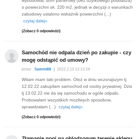
wybudować dom parterowy (bez użytkowego poddasza)
o powierzchni ok. 220 m2, jednak w decyzji o warunkach
zabudowy ustalono wskaźnik powierzchni (...)
czytaj dalej»
(Zobacz 0 odpowiedzi)
Samochód nie odpala dzień po zakupie - czy
mogę odstąpić od umowy?
przez:
Sammi88
|
2022.2.13 12:13:24
Witam mam taki problem. Otoż w dniu wczorajszym tj.
12.02.22 zakupilam samochod od osoby prywatnej. Dzis
tj 13.02.22 nie da się samochodu w ogóle odpalic.
Probowalam wszystkich mozliwych sposobow,
sprawdzalam (...)
czytaj dalej»
(Zobacz 0 odpowiedzi)
Złamanie nogi na oblodzonym terenie sklepu