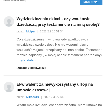
(54 tematów na forum)
NOWY TEMAT
Wydziedziczenie dzieci - czy wnukowie
dziedziczą przy testamencie na inną osobę?
przez:
kiciper
|
2022.2.2 16:51:34
Co z dziedziczeniem wnuków gdy spadkodawca
wydzidzicza swoje dzieci. Nic nie wspominajac o
wnukach? Majatek przepisany na inna osobę. Testament
recznie napisany.( w mojej ocenie testament podrobiony)
czytaj dalej»
(Zobacz 0 odpowiedzi)
Ekwiwalent za niewykorzystany urlop na
umowie czasowej
przez:
Niko2410
|
2022.2.3 0:7:56
Witam moja sytuacja jest dosyć złożona. Mam umowę na