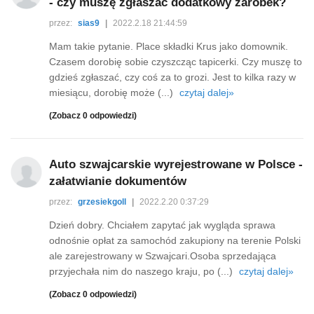
- czy muszę zgłaszać dodatkowy zarobek?
przez:
sias9
|
2022.2.18 21:44:59
Mam takie pytanie. Place składki Krus jako domownik.
Czasem dorobię sobie czyszcząc tapicerki. Czy muszę to
gdzieś zgłaszać, czy coś za to grozi. Jest to kilka razy w
miesiącu, dorobię może (...)
czytaj dalej»
(Zobacz 0 odpowiedzi)
Auto szwajcarskie wyrejestrowane w Polsce -
załatwianie dokumentów
przez:
grzesiekgoll
|
2022.2.20 0:37:29
Dzień dobry. Chciałem zapytać jak wygląda sprawa
odnośnie opłat za samochód zakupiony na terenie Polski
ale zarejestrowany w Szwajcari.Osoba sprzedająca
przyjechała nim do naszego kraju, po (...)
czytaj dalej»
(Zobacz 0 odpowiedzi)