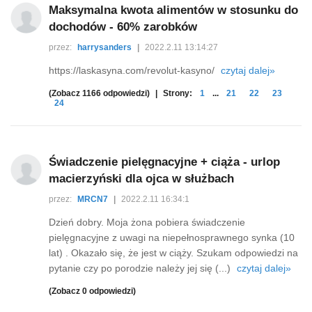
Maksymalna kwota alimentów w stosunku do
dochodów - 60% zarobków
przez:
harrysanders
|
2022.2.11 13:14:27
https://laskasyna.com/revolut-kasyno/
czytaj dalej»
(Zobacz 1166 odpowiedzi)
|
Strony:
1
...
21
22
23
24
Świadczenie pielęgnacyjne + ciąża - urlop
macierzyński dla ojca w służbach
przez:
MRCN7
|
2022.2.11 16:34:1
Dzień dobry. Moja żona pobiera świadczenie
pielęgnacyjne z uwagi na niepełnosprawnego synka (10
lat) . Okazało się, że jest w ciąży. Szukam odpowiedzi na
pytanie czy po porodzie należy jej się (...)
czytaj dalej»
(Zobacz 0 odpowiedzi)