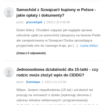
Samochód z Szwajcarii kupiony w Polsce -
jakie opłaty i dokumenty?
przez:
grzesiekgoll
|
2022.2.20 0:40:58
Dzień dobry. Chciałem zapytać jak wygląda sprawa
odnośnie opłat za samochód zakupiony na terenie Polski
ale zarejestrowany w Szwajcari.Osoba sprzedająca
przyjechała nim do naszego kraju, po (...)
czytaj dalej»
(Zobacz 0 odpowiedzi)
Jednoosobowa działalność dla 15-latki - czy
rodzic może złożyć wpis do CEIDG?
przez:
Dominiqaa
|
2022.2.21 0:3:55
Witam. Jestem niepełnoletnia (15 lat) i od dwóch lat
pracuję na umowach o dzieło (wykonuję zlecenia z
zakresu tekstów reklamowych i programowania).