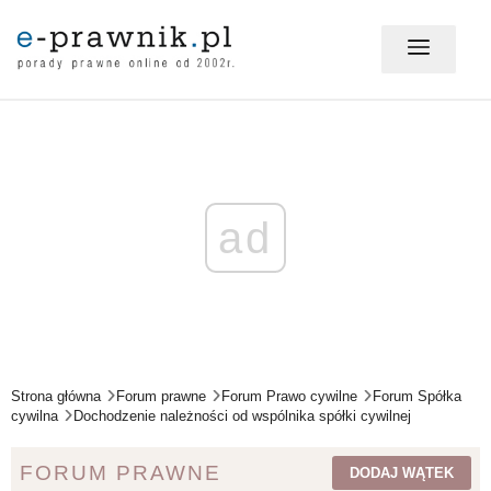
MÓJ E-PRAWNIK - LOGOWANIE
PORADY PRAWNE ONLINE
ad
PRAWO NA CO DZIEŃ
PRAWO W BIZNESIE
Strona główna
Forum prawne
Forum Prawo cywilne
Forum Spółka
cywilna
Dochodzenie należności od wspólnika spółki cywilnej
ZMIANY W PRAWIE
FORUM PRAWNE
DODAJ WĄTEK