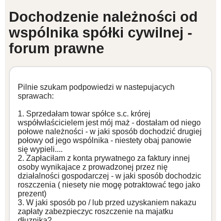
Dochodzenie należności od
WZORY DOKUMENTÓW
wspólnika spółki cywilnej -
forum prawne
FORUM PRAWNE
Pilnie szukam podpowiedzi w nastepujacych
sprawach:
1. Sprzedałam towar spółce s.c. krórej
współwłaścicielem jest mój maż - dostałam od niego
połowe należności - w jaki sposób dochodzić drugiej
połowy od jego wspólnika - niestety obaj panowie
się wypieli....
2. Zapłaciłam z konta prywatnego za faktury innej
osoby wynikajace z prowadzonej przez nię
działalności gospodarczej - w jaki sposób dochodzic
roszczenia ( niesety nie mogę potraktować tego jako
prezent)
3. W jaki sposób po / lub przed uzyskaniem nakazu
zapłaty zabezpieczyc roszczenie na majatku
dłuznika?