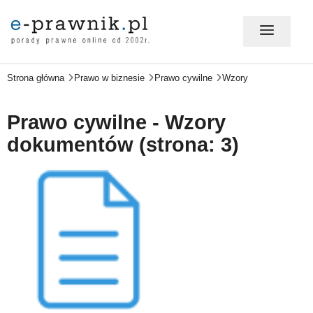
Strona główna
Prawo w biznesie
Prawo cywilne
Wzory
MÓJ E-PRAWNIK - LOGOWANIE
Prawo cywilne - Wzory
PORADY PRAWNE ONLINE
dokumentów (strona: 3)
PRAWO NA CO DZIEŃ
PRAWO W BIZNESIE
ZMIANY W PRAWIE