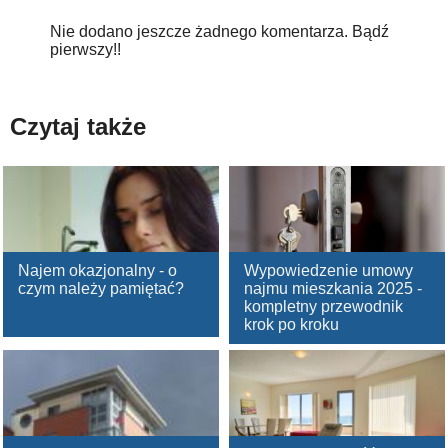
Nie dodano jeszcze żadnego komentarza. Bądź
pierwszy!!
Czytaj także
Najem okazjonalny - o
Wypowiedzenie umowy
czym należy pamiętać?
najmu mieszkania 2025 -
kompletny przewodnik
krok po kroku