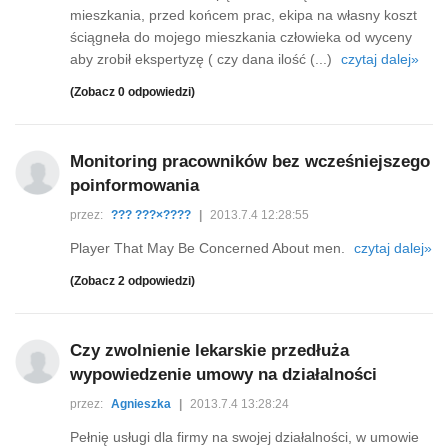
mieszkania, przed końcem prac, ekipa na własny koszt
ściągneła do mojego mieszkania człowieka od wyceny
aby zrobił ekspertyzę ( czy dana ilość (...)
czytaj dalej»
(Zobacz 0 odpowiedzi)
Monitoring pracowników bez wcześniejszego
poinformowania
przez:
??? ???×????
|
2013.7.4 12:28:55
Player That May Be Concerned About men.
czytaj dalej»
(Zobacz 2 odpowiedzi)
Czy zwolnienie lekarskie przedłuża
wypowiedzenie umowy na działalności
przez:
Agnieszka
|
2013.7.4 13:28:24
Pełnię usługi dla firmy na swojej działalności, w umowie