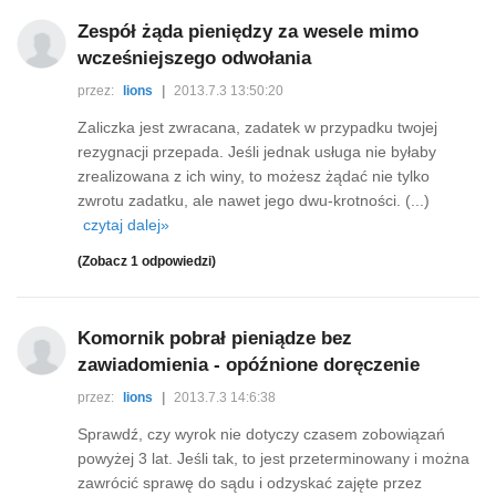
Zespół żąda pieniędzy za wesele mimo
wcześniejszego odwołania
przez:
lions
|
2013.7.3 13:50:20
Zaliczka jest zwracana, zadatek w przypadku twojej
rezygnacji przepada. Jeśli jednak usługa nie byłaby
zrealizowana z ich winy, to możesz żądać nie tylko
zwrotu zadatku, ale nawet jego dwu-krotności. (...)
czytaj dalej»
(Zobacz 1 odpowiedzi)
Komornik pobrał pieniądze bez
zawiadomienia - opóźnione doręczenie
przez:
lions
|
2013.7.3 14:6:38
Sprawdź, czy wyrok nie dotyczy czasem zobowiązań
powyżej 3 lat. Jeśli tak, to jest przeterminowany i można
zawrócić sprawę do sądu i odzyskać zajęte przez