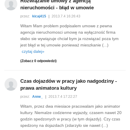
Rozwiązanie umowy z agencją
nieruchomości - błąd w umowie
przez:
kicaj415
|
2013.7.4 16:26:43
Witam Mam problem podpisalem umowe z pewna
agencja nieruchomosci umowę na wyłączność firma
słabo sie wywiązuje chciał bym ja rozwiązać poza tym
jest błąd w tej umowie ponieważ mieszkanie (...)
czytaj dalej»
(Zobacz 0 odpowiedzi)
Czas dojazdów w pracy jako nadgodziny -
prawa animatora kultury
przez:
Anne_
|
2013.7.4 17:22:27
Witam, przez dwa miesiace pracowalam jako animator
kultury. Niemalze codzienne wyjazdy, czasem nawet 20
godzin spedzonych w pracy (w tym dojazdy). Czy czas
spedzony na dojazdach (zdarzylo sie nawet (...)