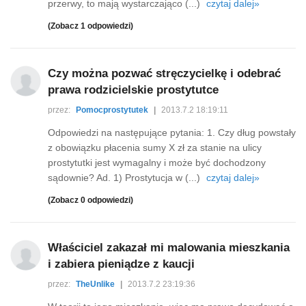
przerwy, to mają wystarczająco (...)
czytaj dalej»
(Zobacz 1 odpowiedzi)
Czy można pozwać stręczycielkę i odebrać
prawa rodzicielskie prostytutce
przez:
Pomocprostytutek
|
2013.7.2 18:19:11
Odpowiedzi na następujące pytania: 1. Czy dług powstały
z obowiązku płacenia sumy X zł za stanie na ulicy
prostytutki jest wymagalny i może być dochodzony
sądownie? Ad. 1) Prostytucja w (...)
czytaj dalej»
(Zobacz 0 odpowiedzi)
Właściciel zakazał mi malowania mieszkania
i zabiera pieniądze z kaucji
przez:
TheUnlike
|
2013.7.2 23:19:36