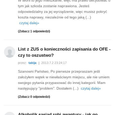
W teorii to jego mieszkanie, więc ma prawo decydować o
tym jak szkoda zostanie naprawiona. Jesteś
odpowiedzialny za jej wyrządzenie, więc musisz pokryć
koszta naprawy, niezależnie od tego jaką (...)
czytaj dalej»
(Zobacz 1 odpowiedzi)
List z ZUS o konieczności zapisania do OFE -
czy to oszustwo?
przez:
takija
|
2013.7.2 23:24:17
Szanowni Państwo, Po pierwsze przepraszam jeśli
założyłem wątek w niewłaściwym miejscu, ale nie umiem
swojego pytania przypasować do innej kategorii. Mam
następujący "problem". Dostałem (...)
czytaj dalej»
(Zobacz 0 odpowiedzi)
Alkoholik sąsiad robi awantury - jak go