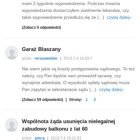
mam 2 tygodnie wypowiedzenia. Podczas trwania
wypowiedzenia dostarczyłem zwolnienie lekarskie, czy
takie wypowiedzenie przedłuża się ze (...)
czytaj dalej»
(Zobacz 0 odpowiedzi)
Garaż Blaszany
przez:
mrozowskim
|
2013.7.4 14:33:7
Nie wiem jakie są koszty postępowania sądowego. To też
zależy, czy Pan będzie sam prowadził sprawę, czy
wynajmie adwokata. O wysokość opłaty sądowej może
Pan zapytać w sekretariacie sądu (...)
czytaj dalej»
(Zobacz 59 odpowiedzi)
|
Strony:
1
2
Wspólnota żąda usunięcia nielegalnej
zabudowy balkonu z lat 60
przez:
amca
|
2013.7.4 15:21:51