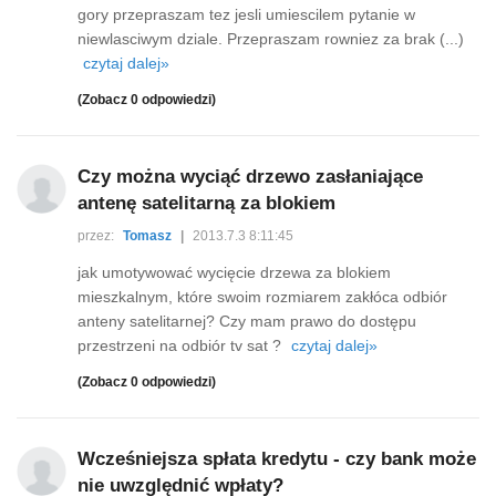
gory przepraszam tez jesli umiescilem pytanie w
niewlasciwym dziale. Przepraszam rowniez za brak (...)
czytaj dalej»
(Zobacz 0 odpowiedzi)
Czy można wyciąć drzewo zasłaniające
antenę satelitarną za blokiem
przez:
Tomasz
|
2013.7.3 8:11:45
jak umotywować wycięcie drzewa za blokiem
mieszkalnym, które swoim rozmiarem zakłóca odbiór
anteny satelitarnej? Czy mam prawo do dostępu
przestrzeni na odbiór tv sat ?
czytaj dalej»
(Zobacz 0 odpowiedzi)
Wcześniejsza spłata kredytu - czy bank może
nie uwzględnić wpłaty?