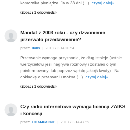
komornika pieniądze. Ja w 38 dni (...)
czytaj dalej»
(Zobacz 1 odpowiedzi)
Mandat z 2003 roku - czy dzwonienie
przerwało przedawnienie?
przez:
lions
|
2013.7.3 14:20:54
Przerwanie wymaga przyznania, że dług istnieje (ustnie
wierzycielowi jeśli nagrywa rozmowy i zostałeś o tym
poinformowany! lub poprzez wpłatę jakiejś kwoty) . Na
dokładkę o przerwaniu można (...)
czytaj dalej»
(Zobacz 1 odpowiedzi)
Czy radio internetowe wymaga licencji ZAIKS
i koncesji
przez:
CHAMPAGNE
|
2013.7.3 14:47:59