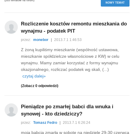
(263 tematów na forum)
NOWY TEMAT
Rozliczenie kosztów remontu mieszkania do
wynajmu - podatek PIT
przez:
monebor
|
2013.7.1 1:46:53
Z żoną kupiliśmy mieszkanie (wspólność ustawowa,
mieszkanie spółdzielcze własnościowe z KW) w celu
wynajmu. Mamy zamiar korzystać z formy wynajmu
okazjonalnego, rozliczać podatek wg skali, (...)
czytaj dalej»
(Zobacz 0 odpowiedzi)
Pieniądze po zmarłej babci dla wnuka i
synowej - kto dziedziczy?
przez:
Tomasz Fedro
|
2013.7.1 6:26:24
moja babcia zmarła w sobote na niedziele 29-30 czerwca