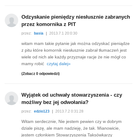
Odzyskanie pieniędzy niesłusznie zabranych
przez komornika z PIT
przez:
basia
|
2013.7.1 20:0:30
witam mam takie pytanie jak można odzyskać pieniądze
z pitu które komornik niesłusznie zabrał tłumaczeń jest
wiele od nich ale każdy przyznaje racje że nie mógł co
mamy robić
czytaj dalej»
(Zobacz 0 odpowiedzi)
Wyjątek od uchwały stowarzyszenia - czy
możliwy bez jej odwołania?
przez:
edzio123
|
2013.7.2 0:31:28
Witam serdecznie, Nie jestem pewien czy w dobrym
dziale piszę, ale mam nadzieję, że tak. Mianowicie,
jestem członkiem Stowarzyszenia Taksówkarzy