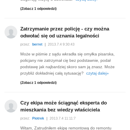
(Zobacz 1 odpowiedzi)
Zatrzymanie przez policję - czy można
odwołać się od uznania legalności
przez:
berret
|
2013.7.4 9:30:43
Może w piśmie z sądu wkradła się omyłka pisarska,
policjany nie zatrzymał cię bez podstawnie, podał
podstawę jak najbardziej skoro sam ją znasz. Może
przybliż dokładniej całą sytuaację?
czytaj dalej»
(Zobacz 1 odpowiedzi)
Czy ekipa może ściągnąć eksperta do
mieszkania bez wiedzy właściciela
przez:
Piotrek
|
2013.7.4 11:11:7
Witam, Zatrudniłem ekipę remontową do remontu