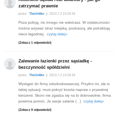
zatrzymać prawnie
przez:
TheUnlike
|
2013.7.2 23:26:34
Poza policją, nic innego nie wskórasz. W ostateczności
można wzywać straż miejską, postraszą, ale potraktują
nieco łagodniej.
czytaj dalej»
(Zobacz 1 odpowiedzi)
Zalewanie łazienki przez sąsiadkę -
bezczynność spółdzielni
przez:
TheUnlike
|
2013.7.2 23:29:34
Wystąpić do firmy odszkodowawczej. Przykro mi, ale w
takiej sytuacji, musi pokryć koszta napraw z prywatnej
kieszenii. Skoro nie zgadza się na to dobrowolnie, firma
powinna pomóc. Ja swoje zalanie (...)
czytaj dalej»
(Zobacz 9 odpowiedzi)