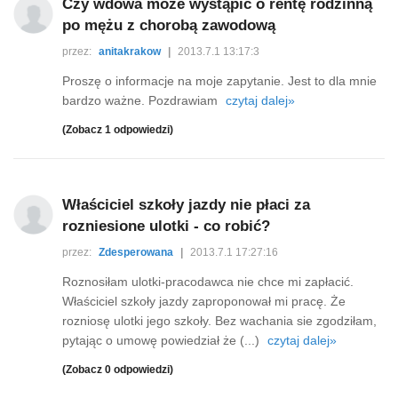
Czy wdowa może wystąpić o rentę rodzinną
po mężu z chorobą zawodową
przez:
anitakrakow
|
2013.7.1 13:17:3
Proszę o informacje na moje zapytanie. Jest to dla mnie
bardzo ważne. Pozdrawiam
czytaj dalej»
(Zobacz 1 odpowiedzi)
Właściciel szkoły jazdy nie płaci za
rozniesione ulotki - co robić?
przez:
Zdesperowana
|
2013.7.1 17:27:16
Roznosiłam ulotki-pracodawca nie chce mi zapłacić.
Właściciel szkoły jazdy zaproponował mi pracę. Że
rozniosę ulotki jego szkoły. Bez wachania sie zgodziłam,
pytając o umowę powiedział że (...)
czytaj dalej»
(Zobacz 0 odpowiedzi)