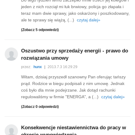
Do tego tydzień temu zaczepiło mnie trzech jej kolegów i
jeden z nich rozciął mi łuk brwiowy, policja go złapała i
teraz mam dwie sprawy, jako oskarżony i poszkodowany,
ale te sprawy się wiążą, (...)
czytaj dalej»
(Zobacz 5 odpowiedzi)
Oszustwo przy sprzedaży energii - prawo do
rozwiązania umowy
przez:
hunx
|
2013.7.3 16:29:29
Witam, dzisiaj przyszedł szanowny Pan oferując tańszy
prąd. Rodzice w biegu podpisali z nim umowę. Jednak
coś było dla mnie podejrzane. Jak dotąd rachunki
regulowaliśmy w firmie "ENERGA", a (...)
czytaj dalej»
(Zobacz 0 odpowiedzi)
Konsekwencje niestawiennictwa do pracy w
okresie wypowiedzenia