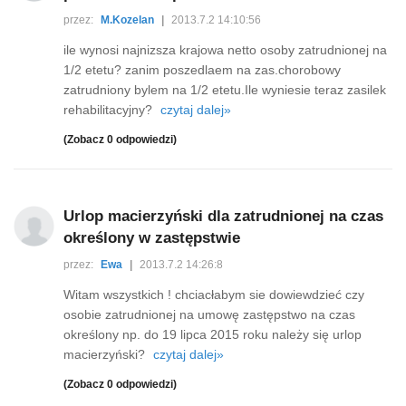
przez:
M.Kozelan
|
2013.7.2 14:10:56
ile wynosi najnizsza krajowa netto osoby zatrudnionej na
1/2 etetu? zanim poszedlaem na zas.chorobowy
zatrudniony bylem na 1/2 etetu.Ile wyniesie teraz zasilek
rehabilitacyjny?
czytaj dalej»
(Zobacz 0 odpowiedzi)
Urlop macierzyński dla zatrudnionej na czas
określony w zastępstwie
przez:
Ewa
|
2013.7.2 14:26:8
Witam wszystkich ! chciacłabym sie dowiewdzieć czy
osobie zatrudnionej na umowę zastępstwo na czas
określony np. do 19 lipca 2015 roku należy się urlop
macierzyński?
czytaj dalej»
(Zobacz 0 odpowiedzi)