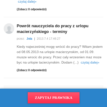
czytaj dalej»
(Zobacz 0 odpowiedzi)
Powrót nauczyciela do pracy z urlopu
macierzyńskiego - terminy
przez:
Jola
|
2013.7.4 17:46:27
Kiedy najwcześniej mogę wrócić do pracy? Witam jestem
od 08.05.2013 na urlopie macierzynskim, od 01.09.
musze wrocic do pracy. Przez caly wrzesnien maz moze
byc na urlopie tacierzynskim. Dodam (...)
czytaj dalej»
(Zobacz 0 odpowiedzi)
1
2
3
4
5
...
6
ZAPYTAJ PRAWNIKA