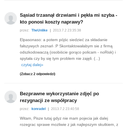
Sąsiad trzasnął drzwiami i pękła mi szyba -
kto ponosi koszty naprawy?
przez:
TheUnlike
|
2013.7.2 23:35:38
Elpasonaso: a potem pójśc siedzieć za składanie
fałszywych zeznań :P Skontaktowałabym sie z firmą
odszkodowaczą (osobiście gorąco policam - noRisk) i
spytała czy by się tym problem nie zajęli. (...)
czytaj dalej»
(Zobacz 2 odpowiedzi)
Bezprawne wykorzystanie zdjęć po
rezygnacji ze współpracy
przez:
konradel
|
2013.7.2 23:40:58
Witam, Pisze tutaj gdyz nie mam pojecia jak dalej
rozegrac sprawe mozliwie z jak najlepszym skutkiem, z