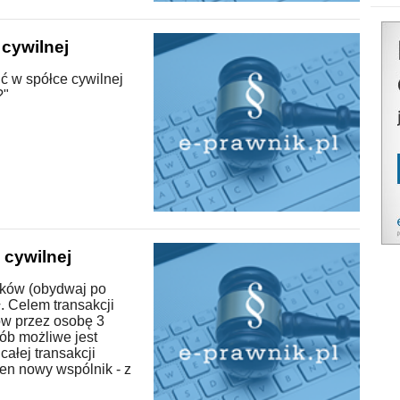
cywilnej
ć w spółce cywilnej
?"
cywilnej
ików (obydwaj po
. Celem transakcji
ów przez osobę 3
ób możliwe jest
ałej transakcji
den nowy wspólnik - z