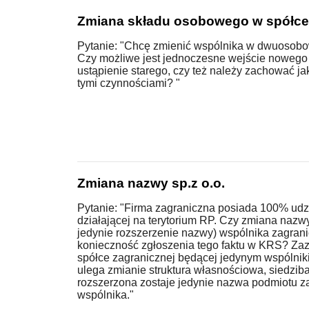
Zmiana składu osobowego w spółce 
Pytanie: "Chcę zmienić wspólnika w dwuosobow
Czy możliwe jest jednoczesne wejście nowego 
ustąpienie starego, czy też należy zachować j
tymi czynnościami? "
Zmiana nazwy sp.z o.o.
Pytanie: "Firma zagraniczna posiada 100% udzi
działającej na terytorium RP. Czy zmiana nazw
jedynie rozszerzenie nazwy) wspólnika zagra
konieczność zgłoszenia tego faktu w KRS? Za
spółce zagranicznej będącej jedynym wspólniki
ulega zmianie struktura własnościowa, siedziba 
rozszerzona zostaje jedynie nazwa podmiotu z
wspólnika."