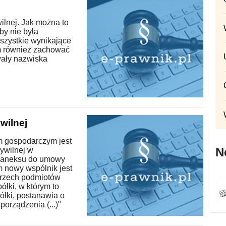
ilnej. Jak można to
by nie była
wszystkie wynikające
ym również zachować
ały nazwiska
wilnej
m gospodarczym jest
N
cywilnej w
a aneksu do umowy
m nowy wspólnik jest
trzech podmiotów
łki, w którym to
łki, postanawia o
porządzenia (...)"