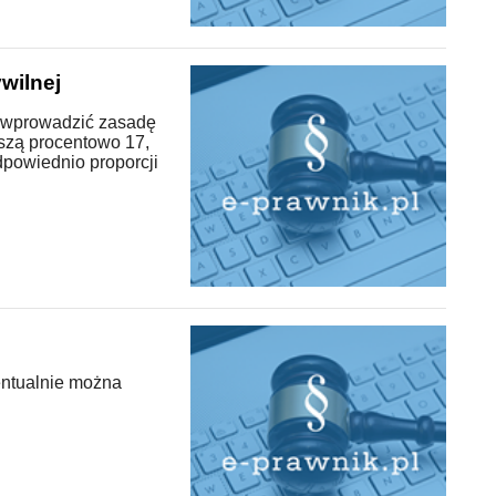
wilnej
a wprowadzić zasadę
oszą procentowo 17,
odpowiednio proporcji
entualnie można