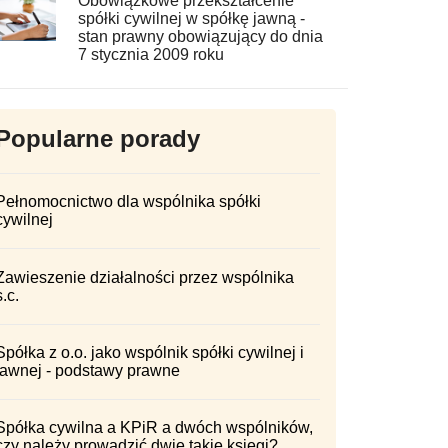
Obowiązkowe przekształcenie
spółki cywilnej w spółkę jawną -
stan prawny obowiązujący do dnia
7 stycznia 2009 roku
Popularne porady
Pełnomocnictwo dla wspólnika spółki
cywilnej
Zawieszenie działalności przez wspólnika
s.c.
Spółka z o.o. jako wspólnik spółki cywilnej i
jawnej - podstawy prawne
Spółka cywilna a KPiR a dwóch wspólników,
czy należy prowadzić dwie takie księgi?