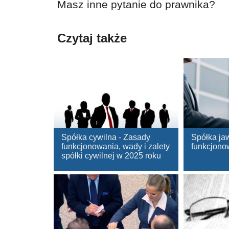
Masz inne pytanie do prawnika?
Czytaj także
Spółka cywilna - Zasady
Spółka ja
funkcjonowania, wady i zalety
funkcjono
spółki cywilnej w 2025 roku