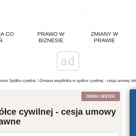
A CO
PRAWO W
ZMIANY W
Ń
BIZNESIE
PRAWIE
ad
orum Spółka cywilna
Zmiana wspólnika w spółce cywilnej - cesja umowy tel
DODAJ WĄTEK
łce cywilnej - cesja umowy
rawne