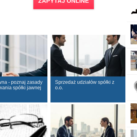
ZAPYTAJ ONLINE
wna - poznaj zasady
Sprzedaż udziałów spółki z
wania spółki jawnej
o.o.