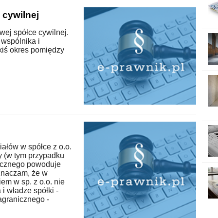
cywilnej
ej spółce cywilnej.
wspólnika i
akiś okres pomiędzy
ałów w spółce z o.o.
y (w tym przypadku
nicznego powoduje
znaczam, że w
em w sp. z o.o. nie
i władze spółki -
agranicznego -