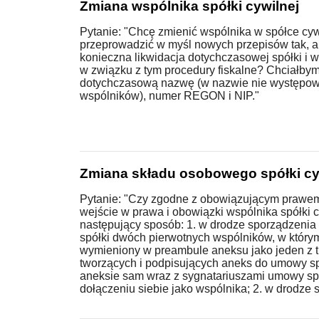
Zmiana wspólnika spółki cywilnej
Pytanie: "Chcę zmienić wspólnika w spółce cyw
przeprowadzić w myśl nowych przepisów tak, a
konieczna likwidacja dotychczasowej spółki i 
w związku z tym procedury fiskalne? Chciałb
dotychczasową nazwę (w nazwie nie występow
wspólników), numer REGON i NIP."
Zmiana składu osobowego spółki cy
Pytanie: "Czy zgodne z obowiązującym prawe
wejście w prawa i obowiązki wspólnika spółki 
następujący sposób: 1. w drodze sporządzeni
spółki dwóch pierwotnych wspólników, w który
wymieniony w preambule aneksu jako jeden z 
tworzących i podpisujących aneks do umowy spó
aneksie sam wraz z sygnatariuszami umowy spó
dołączeniu siebie jako wspólnika; 2. w drodze s