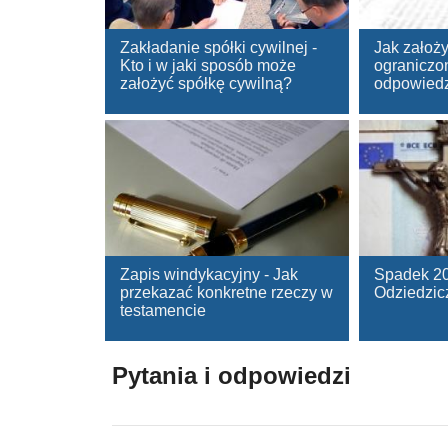
Zakładanie spółki cywilnej -
Jak założy
Kto i w jaki sposób może
ograniczo
założyć spółkę cywilną?
odpowiedz
Zapis windykacyjny - Jak
Spadek 2
przekazać konkretne rzeczy w
Odziedzic
testamencie
Pytania i odpowiedzi