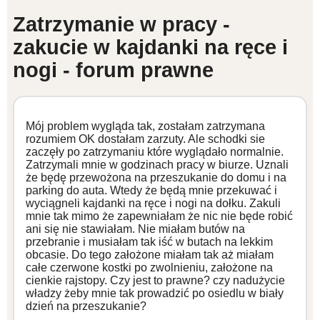
Zatrzymanie w pracy -
WZORY DOKUMENTÓW
zakucie w kajdanki na ręce i
nogi - forum prawne
FORUM PRAWNE
Mój problem wygląda tak, zostałam zatrzymana
rozumiem OK dostałam zarzuty. Ale schodki sie
zaczęły po zatrzymaniu które wyglądało normalnie.
Zatrzymali mnie w godzinach pracy w biurze. Uznali
że będę przewożona na przeszukanie do domu i na
parking do auta. Wtedy że będą mnie przekuwać i
wyciągneli kajdanki na ręce i nogi na dołku. Zakuli
mnie tak mimo że zapewniałam że nic nie będe robić
ani się nie stawiałam. Nie miałam butów na
przebranie i musiałam tak iść w butach na lekkim
obcasie. Do tego założone miałam tak aż miałam
całe czerwone kostki po zwolnieniu, założone na
cienkie rajstopy. Czy jest to prawne? czy nadużycie
władzy żeby mnie tak prowadzić po osiedlu w biały
dzień na przeszukanie?