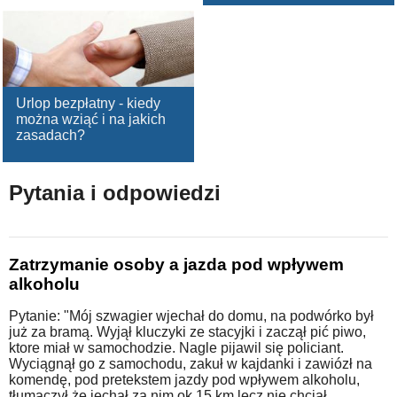
Urlop bezpłatny - kiedy
można wziąć i na jakich
zasadach?
Pytania i odpowiedzi
Zatrzymanie osoby a jazda pod wpływem
alkoholu
Pytanie: "Mój szwagier wjechał do domu, na podwórko był
już za bramą. Wyjął kluczyki ze stacyjki i zaczął pić piwo,
ktore miał w samochodzie. Nagle pijawil się policiant.
Wyciągnął go z samochodu, zakuł w kajdanki i zawiózł na
komendę, pod pretekstem jazdy pod wpływem alkoholu,
tłumaczył że jechał za nim ok 15 km lecz nie chciał