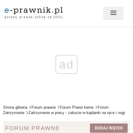
MÓJ E-PRAWNIK - LOGOWANIE
PORADY PRAWNE ONLINE
ad
PRAWO NA CO DZIEŃ
PRAWO W BIZNESIE
Strona główna
Forum prawne
Forum Prawo karne
Forum
Zatrzymanie
Zatrzymanie w pracy - zakucie w kajdanki na ręce i nogi
ZMIANY W PRAWIE
FORUM PRAWNE
DODAJ WĄTEK