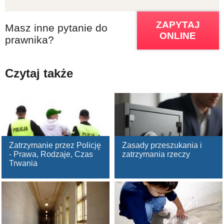
ZAPYTAJ
Masz inne pytanie do
ONLINE
prawnika?
Czytaj także
Zatrzymanie przez Policję
Zasady przeszukania i
- Prawa, Rodzaje, Czas
zatrzymania rzeczy
Trwania