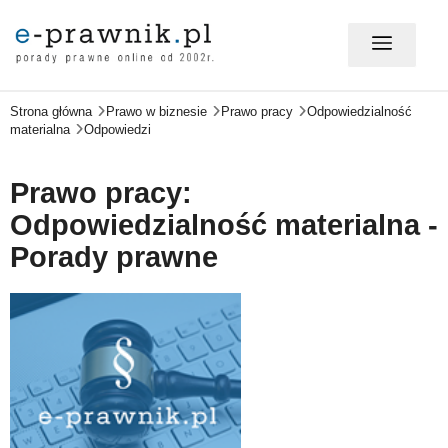
Strona główna
Prawo w biznesie
Prawo pracy
Odpowiedzialność
MÓJ E-PRAWNIK - LOGOWANIE
materialna
Odpowiedzi
PORADY PRAWNE ONLINE
Prawo pracy:
Odpowiedzialność materialna -
Porady prawne
PRAWO NA CO DZIEŃ
PRAWO W BIZNESIE
ZMIANY W PRAWIE