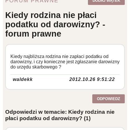
FORUM PRAWNE
DODAJ WĄTEK
WZORY DOKUMENTÓW
Kiedy rodzina nie płaci
podatku od darowizny? -
FORUM PRAWNE
forum prawne
Kiedy najbliższa rodzina nie zapłaci podatku od
darowizny, i czy konieczne jest zgłaszanie darowizny
do urzędu skarbowego ?
waldekk
2012.10.26 9:51:22
ODPOWIEDZ
Odpowiedzi w temacie: Kiedy rodzina nie
płaci podatku od darowizny?
(1)