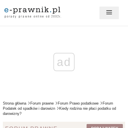
MÓJ E-PRAWNIK - LOGOWANIE
PORADY PRAWNE ONLINE
ad
PRAWO NA CO DZIEŃ
PRAWO W BIZNESIE
Strona główna
Forum prawne
Forum Prawo podatkowe
Forum
Podatek od spadków i darowizn
Kiedy rodzina nie płaci podatku od
darowizny?
ZMIANY W PRAWIE