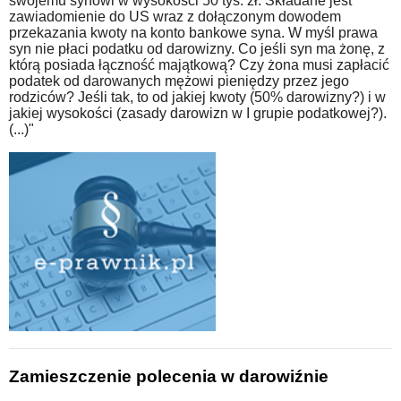
swojemu synowi w wysokości 50 tys. zł. Składane jest
zawiadomienie do US wraz z dołączonym dowodem
przekazania kwoty na konto bankowe syna. W myśl prawa
syn nie płaci podatku od darowizny. Co jeśli syn ma żonę, z
którą posiada łączność majątkową? Czy żona musi zapłacić
podatek od darowanych mężowi pieniędzy przez jego
rodziców? Jeśli tak, to od jakiej kwoty (50% darowizny?) i w
jakiej wysokości (zasady darowizn w I grupie podatkowej?).
(...)"
Zamieszczenie polecenia w darowiźnie