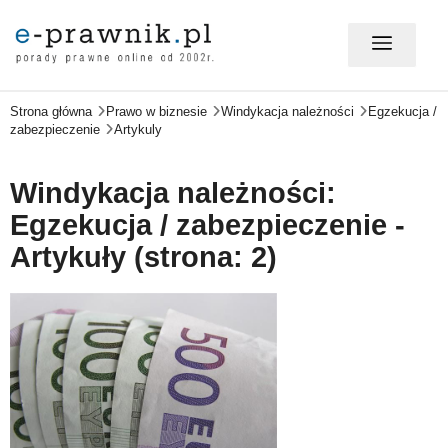
Strona główna
Prawo w biznesie
Windykacja należności
Egzekucja /
MÓJ E-PRAWNIK - LOGOWANIE
zabezpieczenie
Artykuly
PORADY PRAWNE ONLINE
Windykacja należności:
Egzekucja / zabezpieczenie -
Artykuły (strona: 2)
PRAWO NA CO DZIEŃ
PRAWO W BIZNESIE
ZMIANY W PRAWIE