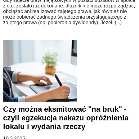
Gdy zajęcie praw majątkowych w postaci udziałów w spółce
z o.o. zostało już dokonane, dłużnik nie może rozporządzać,
obciążać ani realizować zajętego prawa, jak również nie
może pobierać żadnego świadczenia przysługującego z
zajętego prawa (np. pobierania dywidendy). Jeżeli (...)
Czy można eksmitować "na bruk" -
czyli egzekucja nakazu opróżnienia
lokalu i wydania rzeczy
10.3.2005