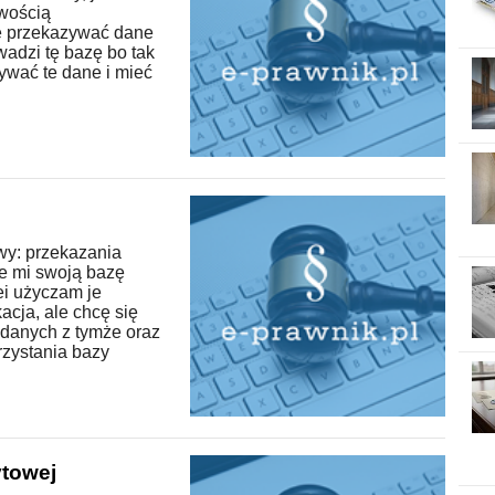
iwością
e przekazywać dane
adzi tę bazę bo tak
zywać te dane i mieć
e
wy: przekazania
je mi swoją bazę
ei użyczam je
acja, ale chcę się
danych z tymże oraz
rzystania bazy
ytowej