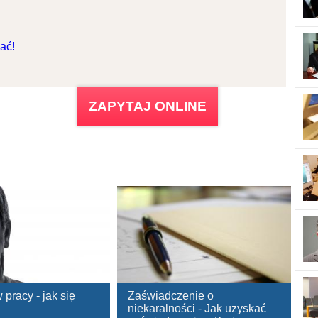
ać!
ZAPYTAJ ONLINE
pracy - jak się
Zaświadczenie o
niekaralności - Jak uzyskać