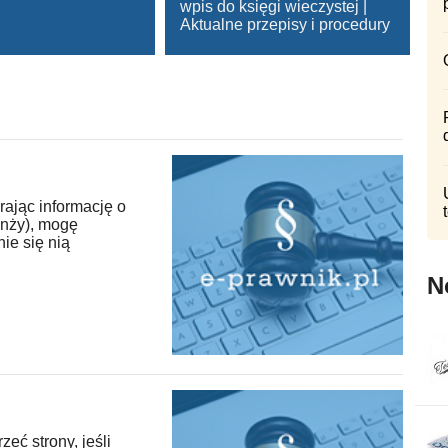
wpis do księgi wieczystej |
Aktualne przepisy i procedury
rając informację o
ranży), mogę
ie się nią
N
eć strony, jeśli