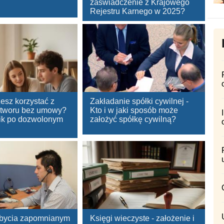
zaświadczenie z Krajowego
Rejestru Karnego w 2025?
esz korzystać z
Zakładanie spółki cywilnej -
utworu bez umowy?
Kto i w jaki sposób może
ik po dozwolonym
założyć spółkę cywilną?
 bycia zapomnianym
Księgi wieczyste - założenie i