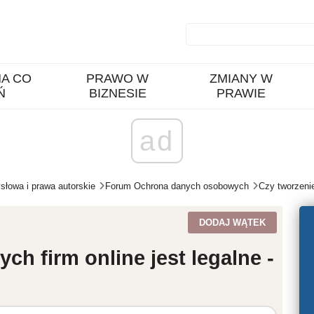
A CO
PRAWO W
ZMIANY W
Ń
BIZNESIE
PRAWIE
ad
łowa i prawa autorskie
Forum Ochrona danych osobowych
Czy tworzenie
DODAJ WĄTEK
ch firm online jest legalne -