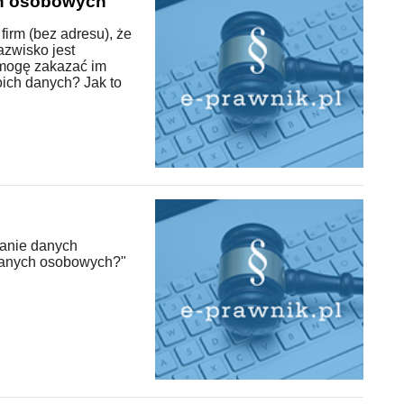
h osobowych
firm (bez adresu), że
azwisko jest
 mogę zakazać im
oich danych? Jak to
tanie danych
danych osobowych?"