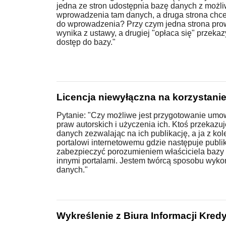
jedna ze stron udostępnia bazę danych z możl
wprowadzenia tam danych, a druga strona chc
do wprowadzenia? Przy czym jedna strona prow
wynika z ustawy, a drugiej "opłaca się" przeka
dostęp do bazy."
Licencja niewyłączna na korzystani
Pytanie: "Czy możliwe jest przygotowanie umo
praw autorskich i użyczenia ich. Ktoś przekazu
danych zezwalając na ich publikację, a ja z kol
portalowi internetowemu gdzie następuje publik
zabezpieczyć porozumieniem właściciela bazy 
innymi portalami. Jestem twórcą sposobu wyko
danych."
Wykreślenie z Biura Informacji Kred