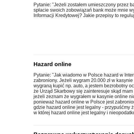
Pytanie: "Jeżeli zostałem umieszczony przez b
spłacie swoich zobowiązań bank może mnie wyk
Informacji Kredytowej? Jakie przepisy to regulu
Hazard online
Pytanie: "Jak wiadomo w Polsce hazard w Inter
zabroniony. Jeżeli wygram 20.000 zł w kasynie i
wygraną kupić np. auto, a jestem bezrobotny oc
że Urząd Skarbowy się zainteresuje skąd mam 
jeżeli zeznam że wygrałem w kasynie online nic
ponieważ hazard online w Polsce jest zabroni
gdzie hazard online jest legalny - przypuśćmy że
w której hazard online jest legalny i nieopodatko