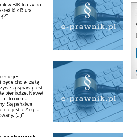
ank w BIK to czy po
reślić z Biura
ją?"
necie jest
 będę chciał za tą
zywistą sprawą jest
te pieniądze. Nawet
 mi to nie da
ony. Są państwa
 np. jest to Anglia,
wany. (...)"