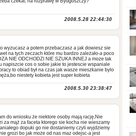
trzeba czekać na rozprawę w Bydgoszczy?
2008.5.28 22:44:30
 go wyzucasz a potem przebaczasz a jak dowiesz sie
wet na tych zeczach które mu bardzo zależało-a poco
ADZA NIE ODCHODZI NIE SZUKA INNEJ a moze tak
 napiszcie cos o sobie jakie to jestescie wspaniale
 pracy to obiad był na czas jak wasze mieszkanie bylo
ża,bo niestety kobieta jest super kobieta
2008.5.30 23:38:47
am do wniosku że niektore osoby mają rację,Nie
zi za mąż za faceta ktorego sie kocha nie wieszamy
niałego dopuki go nie dostaniemy czyli wyjdziemy
nie grozi bo jak może od nas maz odejsc-a jest