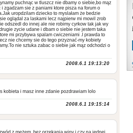
zynamy puchnąc w tluszcz nie dbamy o siebie,bo mąz
c i zgadzam sie z paniami ktore pisza na forum o
a.Jak uropdzilam dziecko to myslałam że bedzie
 sie oglądal za laskami lecz najpierw mi mowil zrob
sie odszedl do innej ale nie robimy cyrkow tak jak wy
drugie zycie udane i dbam o siebie nie jestem taka
tore mi przybywa spalam cwiczeniami .I prawda to
ecz nie chcemy sie do tego przyznać-my kobiety
my.To nie sztuka zabac o siebie jak mąz odchodzi o
2008.6.1 19:13:20
es kobieta i masz inne zdanie pozdrawiam lolo
2008.6.1 19:15:14
zwód z mężem, bez orzekania winy i czy na jednej