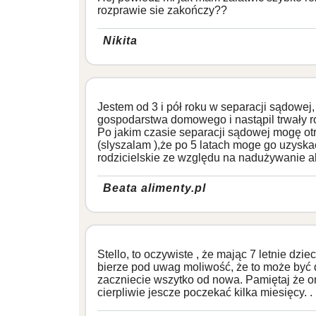
rozprawie sie zakończy??
Nikita
Jestem od 3 i pół roku w separacji sądowe
gospodarstwa domowego i nastąpil trwały r
Po jakim czasie separacji sądowej mogę ot
(slyszalam ),że po 5 latach moge go uzysk
rodzicielskie ze względu na nadużywanie 
Beata alimenty.pl
Stello, to oczywiste , że mając 7 letnie dz
bierze pod uwag moliwość, że to może być
zaczniecie wszytko od nowa. Pamiętaj że o
cierpliwie jescze poczekać kilka miesięcy. . .