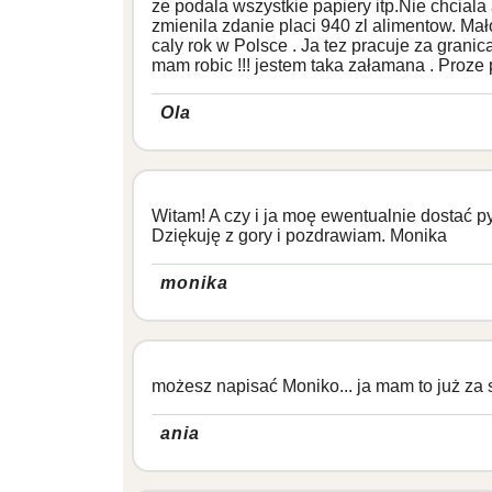
ze podala wszystkie papiery itp.Nie chcial
zmienila zdanie placi 940 zl alimentow. Mał
caly rok w Polsce . Ja tez pracuje za grani
mam robic !!! jestem taka załamana . Proze
Ola
Witam! A czy i ja moę ewentualnie dostać p
Dziękuję z gory i pozdrawiam. Monika
monika
możesz napisać Moniko... ja mam to już za 
ania