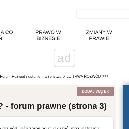
A CO
PRAWO W
ZMIANY W
Ń
BIZNESIE
PRAWIE
ad
Forum Rozwód i ustanie małżeństwa
ILE TRWA ROZWÓD ???
DODAJ WĄTEK
 forum prawne (strona 3)
 rozwód, jeśli zarówno ja jak i mój mąż jestesmy