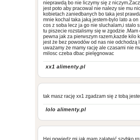
nieprawdą bo nie liczymy się z niczym.Zac
jest poto aby pracowal nie nalezy sie mu ni
kobietach zaniedbanych bo taka jest prawd
mnie kochal taka jaką jestem-bylo lato a on
cos z soba lecz ja go nie sluchalam,i stalo 
tu piszecie rozstalismy się w zgodzie .Mam 
pewna jak za pierwszym razem,kazde kilo k
jest że bez powodów od nas nie odchodzą l
uważamy że mamy rację ale czasami nie ma
milosc czeba dbac pielęgnowac
xx1 alimenty.pl
tak masz rację xx1 zgadzam się z tobą jest
lolo alimenty.pl
Hej powiedz mi jak mam załatwić szybko ro