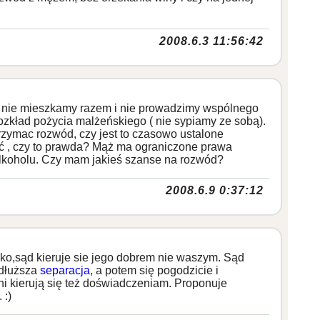
2008.6.3 11:56:42
j, nie mieszkamy razem i nie prowadzimy wspólnego
ozkład pożycia malżeńskiego ( nie sypiamy ze sobą).
rzymac rozwód, czy jest to czasowo ustalone
ać , czy to prawda? Mąż ma ograniczone prawa
alkoholu. Czy mam jakieś szanse na rozwód?
2008.6.9 0:37:12
iecko,sąd kieruje sie jego dobrem nie waszym. Sąd
 dłuższa
separacja
, a potem się pogodzicie i
ni kierują się też doświadczeniam. Proponuje
 :)