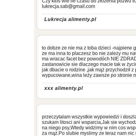
Czy ktoś wie ile czasu do złożenia pozwu 
lukrecja.sab@gmail.com
Lukrecja alimenty.pl
to dobze ze nie ma z toba dzieci -najpierw
ze ma inna to placzesz bo nie zalezy mu na
ma wracac facet bez powodóch NIE ZDR
zastanowicie sie dlaczego macie tak w życiu
jak dbacie o rodzine ,jak mąż przychodził z
wypucowane,wina leży zawsze po stronie mę
xxx alimenty.pl
przeczytalam wszystkie wypowiedzi i doszl
szukam litosci ani wsparcia,Jak sie wychod
na niego psy,Wtedy widzimy w nim cos wspa
za mąż.Po slubie myslimy ze teraz nam nic 