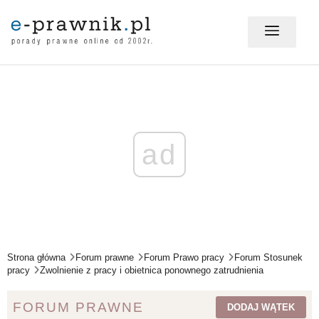
MÓJ E-PRAWNIK - LOGOWANIE
PORADY PRAWNE ONLINE
ad
PRAWO NA CO DZIEŃ
PRAWO W BIZNESIE
Strona główna
Forum prawne
Forum Prawo pracy
Forum Stosunek
pracy
Zwolnienie z pracy i obietnica ponownego zatrudnienia
ZMIANY W PRAWIE
FORUM PRAWNE
DODAJ WĄTEK