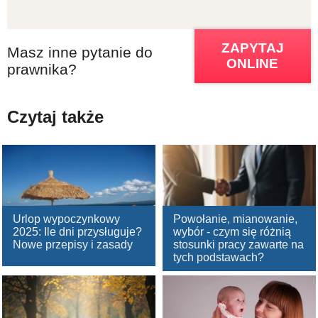
ZAPYTAJ
Masz inne pytanie do
ONLINE
prawnika?
Czytaj także
Urlop wypoczynkowy
Powołanie, mianowanie,
2025: Ile dni przysługuje?
wybór - czym się różnią
Nowe przepisy i zasady
stosunki pracy zawarte na
tych podstawach?