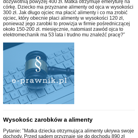
dożywotnią powyżej 400 zł. Matka otrzymuje emeryturę na
córkę. Dziecko ma przyznane alimenty od ojca w wysokości
300 zł. Jak długo ojciec ma płacić alimenty i co ma zrobić
ojciec, który obecnie płaci alimenty w wysokości 120 zł,
ponieważ jego zarobki to prowizja w firmie pośredniczącej
około 150-200 zł. miesięcznie, natomiast zawód ojca to
elektromechanik ma 53 lata i trudno mu znaleźć pracę?"
Wysokośc zarobków a alimenty
Pytanie: "Matka dziecka otrzymująca alimenty ukrywa swoje
dochody. Przed sądem przyznaje się do dochodu 890 zł