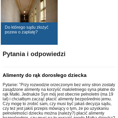
Do którego sądu złożyć
pozew o zapłatę?
Pytania i odpowiedzi
Alimenty do rąk dorosłego dziecka
Pytanie: "Przy rozwodzie orzeczonym bez winy stron zostały
zasądzone alimenty na korzyść małoletniego syna płatne do
rąk Matki. Jednakże Syn mój jest obecnie pełnoletni (ma 19
lat) i chciałbym zacząć płacić alimenty bezpośrednio jemu.
Czy mogę to zrobić sam, czy musi być jakaś decyzja sądu,
czy też jest jakiś przepis mówiący o tym, że po uzyskaniu
pełnoletności dziecku można (należy?) płacić alimenty
bezpośrednio, czy musi na to wyrazić zgodę Matka dziecka?