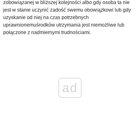
zobowiązanej w bliższej kolejności albo gdy osoba ta nie
jest w stanie uczynić zadość swemu obowiązkowi lub gdy
WZORY DOKUMENTÓW
uzyskanie od niej na czas potrzebnych
uprawnionemuśrodków utrzymania jest niemożliwe lub
połączone z nadmiernymi trudnościami.
FORUM PRAWNE
ad