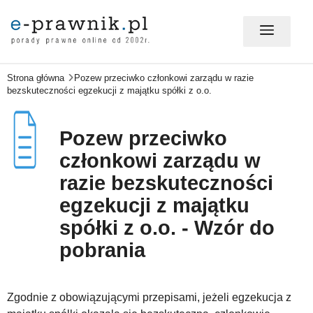
Strona główna
Pozew przeciwko członkowi zarządu w razie
MÓJ E-PRAWNIK - LOGOWANIE
bezskuteczności egzekucji z majątku spółki z o.o.
PORADY PRAWNE ONLINE
Pozew przeciwko
członkowi zarządu w
razie bezskuteczności
PRAWO NA CO DZIEŃ
egzekucji z majątku
spółki z o.o. - Wzór do
PRAWO W BIZNESIE
pobrania
ZMIANY W PRAWIE
Zgodnie z obowiązującymi przepisami, jeżeli egzekucja z