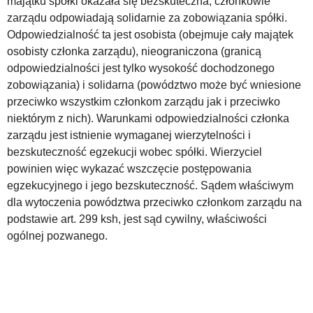
majątku spółki okazała się bezskuteczna, członkowie
zarządu odpowiadają solidarnie za zobowiązania spółki.
WZORY DOKUMENTÓW
Odpowiedzialność ta jest osobista (obejmuje cały majątek
osobisty członka zarządu), nieograniczona (granicą
odpowiedzialności jest tylko wysokość dochodzonego
FORUM PRAWNE
zobowiązania) i solidarna (powództwo może być wniesione
przeciwko wszystkim członkom zarządu jak i przeciwko
niektórym z nich). Warunkami odpowiedzialności członka
zarządu jest istnienie wymaganej wierzytelności i
bezskuteczność egzekucji wobec spółki. Wierzyciel
powinien więc wykazać wszczęcie postępowania
egzekucyjnego i jego bezskuteczność. Sądem właściwym
dla wytoczenia powództwa przeciwko członkom zarządu na
podstawie art. 299 ksh, jest sąd cywilny, właściwości
ogólnej pozwanego.