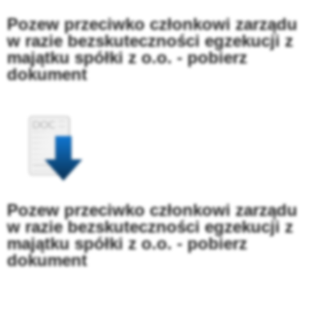
Pozew przeciwko członkowi zarządu
w razie bezskuteczności egzekucji z
majątku spółki z o.o. - pobierz
dokument
Pozew przeciwko członkowi zarządu
w razie bezskuteczności egzekucji z
majątku spółki z o.o. - pobierz
dokument