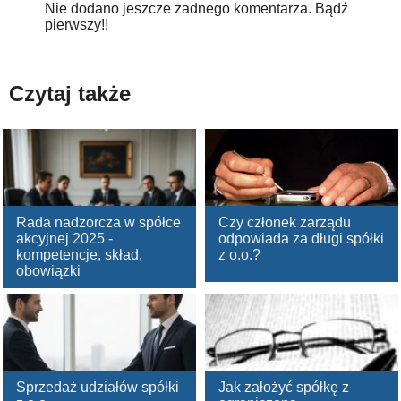
Nie dodano jeszcze żadnego komentarza. Bądź
pierwszy!!
Czytaj także
Rada nadzorcza w spółce
Czy członek zarządu
akcyjnej 2025 -
odpowiada za długi spółki
kompetencje, skład,
z o.o.?
obowiązki
Sprzedaż udziałów spółki
Jak założyć spółkę z