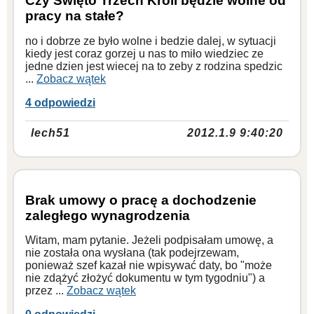
Czy Święto Trzech Króli będzie wolne od
pracy na stałe?
no i dobrze ze było wolne i bedzie dalej, w sytuacji
kiedy jest coraz gorzej u nas to miło wiedziec ze
jedne dzien jest wiecej na to zeby z rodzina spedzic
...
Zobacz wątek
4 odpowiedzi
lech51
2012.1.9 9:40:20
Brak umowy o pracę a dochodzenie
zaległego wynagrodzenia
Witam, mam pytanie. Jeżeli podpisałam umowę, a
nie została ona wysłana (tak podejrzewam,
ponieważ szef kazał nie wpisywać daty, bo "może
nie zdążyć złożyć dokumentu w tym tygodniu") a
przez ...
Zobacz wątek