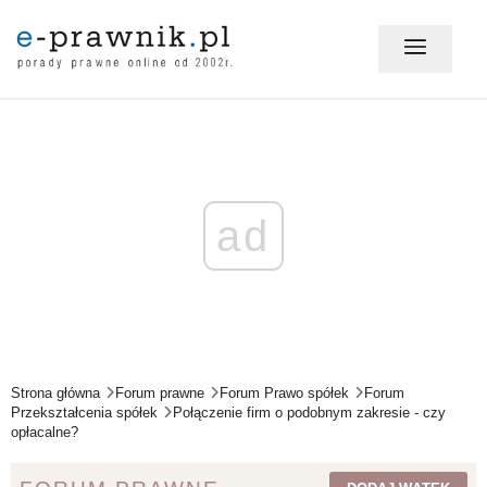
MÓJ E-PRAWNIK - LOGOWANIE
PORADY PRAWNE ONLINE
ad
PRAWO NA CO DZIEŃ
PRAWO W BIZNESIE
Strona główna
Forum prawne
Forum Prawo spółek
Forum
Przekształcenia spółek
Połączenie firm o podobnym zakresie - czy
opłacalne?
ZMIANY W PRAWIE