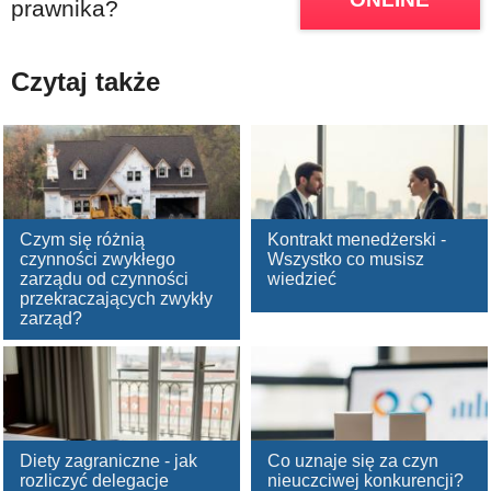
prawnika?
Czytaj także
Czym się różnią
Kontrakt menedżerski -
czynności zwykłego
Wszystko co musisz
zarządu od czynności
wiedzieć
przekraczających zwykły
zarząd?
Diety zagraniczne - jak
Co uznaje się za czyn
rozliczyć delegacje
nieuczciwej konkurencji?