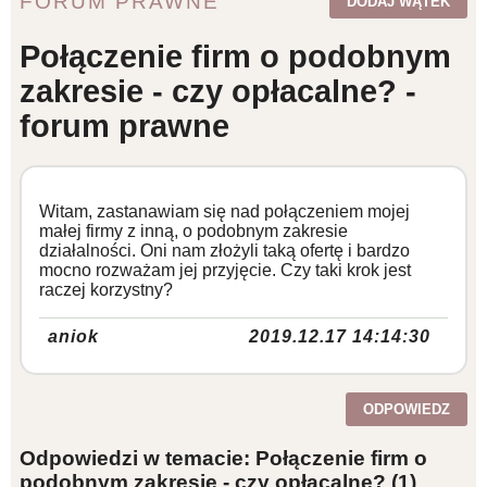
FORUM PRAWNE
DODAJ WĄTEK
WZORY DOKUMENTÓW
Połączenie firm o podobnym
zakresie - czy opłacalne? -
FORUM PRAWNE
forum prawne
Witam, zastanawiam się nad połączeniem mojej
małej firmy z inną, o podobnym zakresie
działalności. Oni nam złożyli taką ofertę i bardzo
mocno rozważam jej przyjęcie. Czy taki krok jest
raczej korzystny?
aniok
2019.12.17 14:14:30
ODPOWIEDZ
Odpowiedzi w temacie: Połączenie firm o
podobnym zakresie - czy opłacalne?
(1)