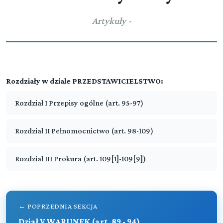
WADY OŚWIADCZEŃ WOLI
Artykuły -
Przeczytaj zawartość działu
Dział V (art. 89-94)
WARUNEK
Przeczytaj zawartość działu
Dział VI (art. -)
▼
Rozdziały w dziale PRZEDSTAWICIELSTWO:
PRZEDSTAWICIELSTWO
Rozdział I Przepisy ogólne (art. 95-97)
Rozdział I (art. 95 - 97)
Przepisy ogólne
Rozdział II Pełnomocnictwo (art. 98-109)
Rozdział II (art. 98 - 109)
Pełnomocnictwo
Rozdział III Prokura (art. 109[1]-109[9])
Rozdział III (art. 109[1] - 109[9])
Prokura
← POPRZEDNIA SEKCJA
Przeczytaj zawartość działu
Dział V WARUNEK (art. 89 - 94)