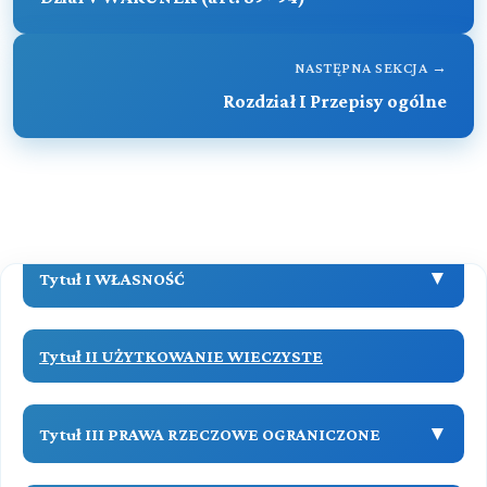
Tytuł V TERMIN
NASTĘPNA SEKCJA →
Rozdział I Przepisy ogólne
Tytuł VI PRZEDAWNIENIE ROSZCZEŃ
KSIĘGA DRUGA WŁASNOŚĆ I INNE PRAWA
RZECZOWE
▼
Tytuł I WŁASNOŚĆ
Dział I (art. 126-139)
Tytuł II UŻYTKOWANIE WIECZYSTE
PRZEPISY OGÓLNE
Przeczytaj zawartość działu
Dział II (art. 140-154)
▼
Tytuł III PRAWA RZECZOWE OGRANICZONE
TREŚĆ I WYKONYWANIE WŁASNOŚCI