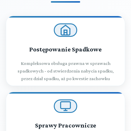
Tytuł XXI. ZLECENIE
Tytuł XXII. PROWADZENIE CUDZYCH SPRAW BEZ
ZLECENIA
Postępowanie Spadkowe
Tytuł XXIII UMOWA AGENCYJNA
Kompleksowa obsługa prawna w sprawach
spadkowych - od stwierdzenia nabycia spadku,
Tytuł XXIV. UMOWA KOMISU
przez dział spadku, aż po kwestie zachowku
▼
Tytuł XXV. UMOWA PRZEWOZU
Dział I. (art. 774-775)
Tytuł XXVI. UMOWA SPEDYCJI
PRZEPISY OGÓLNE
Sprawy Pracownicze