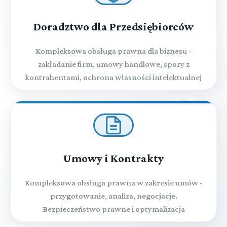
Tytuł XXXIII. DAROWIZNA
Doradztwo dla Przedsiębiorców
Kompleksowa obsługa prawna dla biznesu -
Tytuł XXXIII1. Przekazanie nieruchomości
zakładanie firm, umowy handlowe, spory z
kontrahentami, ochrona własności intelektualnej
▼
Tytuł XXXIV. RENTA I DOŻYWOCIE
Dział I. (art. 903-907)
Tytuł XXXV. UGODA
RENTA
Przeczytaj zawartość działu
Umowy i Kontrakty
Dział II. (art. 908-916)
Tytuł XXXVI. PRZYRZECZENIE PUBLICZNE
DOŻYWOCIE
Kompleksowa obsługa prawna w zakresie umów -
Przeczytaj zawartość działu
Tytuł XXXVII. PRZEKAZ I PAPIERY
przygotowanie, analiza, negocjacje.
▼
WARTOŚCIOWE
Bezpieczeństwo prawne i optymalizacja