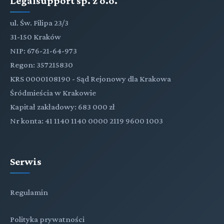
Legalsupport sp. z o.o.
ul. Św. Filipa 23/3
Tytuł X. PRZEPISY SZCZEGÓLNE O DZIEDZICZENIU
31-150 Kraków
GOSPODARSTW ROLNYCH
NIP: 676-21-64-973
Regon: 357215830
KRS 0000108190 - Sąd Rejonowy dla Krakowa
Śródmieścia w Krakowie
Kapitał zakładowy: 683 000 zł
Nr konta: 41 1140 1140 0000 2119 9600 1003
Serwis
Regulamin
Polityka prywatności