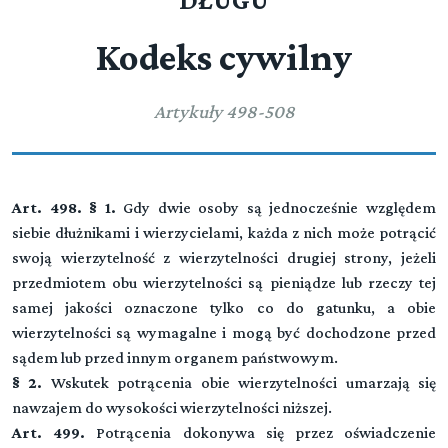
DŁUGU
UMOWNYCH
Rozdział I (art. 306 - 326)
Służebności osobiste
Zastaw na rzeczach ruchomych
Przeczytaj zawartość działu
Dział II (art. 379-383)
Rozdział IV (art. 283 - 284)
Kodeks cywilny
Rozdział III (art. 305[2] - 305[4])
Inne wypadki użytkowania
ZOBOWIĄZANIA PODZIELNE I NIEPODZIELNE
Rozdział II (art. 327 - 335)
Tytuł V BEZPODSTAWNE WZBOGACENIE
Służebność przesyłu
Zastaw na prawach
Przeczytaj zawartość działu
Artykuły 498-508
Przeczytaj zawartość działu
Przeczytaj zawartość działu
Przeczytaj zawartość działu
Tytuł VI CZYNY NIEDOZWOLONE
Art. 498. § 1.
Tytuł VI[1] ODPOWIEDZIALNOŚĆ ZA SZKODĘ
Gdy dwie osoby są jednocześnie względem
siebie dłużnikami i wierzycielami, każda z nich może potrącić
WYRZĄDZONĄ PRZEZ PRODUKT NIEBEZPIECZNY.
swoją wierzytelność z wierzytelności drugiej strony, jeżeli
przedmiotem obu wierzytelności są pieniądze lub rzeczy tej
Tytuł VII WYKONANIE ZOBOWIĄZAŃ I SKUTKI
samej jakości oznaczone tylko co do gatunku, a obie
▼
ICH NIEWYKONANIA
wierzytelności są wymagalne i mogą być dochodzone przed
sądem lub przed innym organem państwowym.
§ 2.
Wskutek potrącenia obie wierzytelności umarzają się
Dział I (art. 450-470)
Tytuł VIII. POTRĄCENIE, ODNOWIENIE,
nawzajem do wysokości wierzytelności niższej.
WYKONANIE ZOBOWIĄZAŃ
ZWOLNIENIE Z DŁUGU
Art. 499.
Potrącenia dokonywa się przez oświadczenie