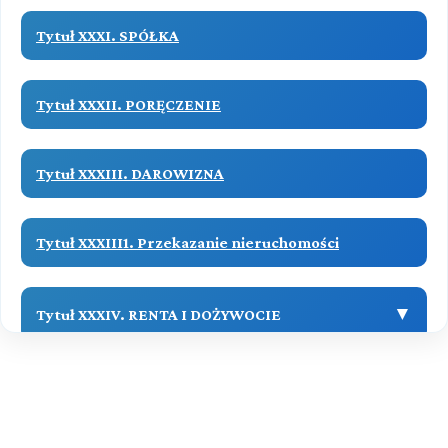
Tytuł XXXI. SPÓŁKA
Tytuł XXXII. PORĘCZENIE
Tytuł XXXIII. DAROWIZNA
Tytuł XXXIII1. Przekazanie nieruchomości
▼
Tytuł XXXIV. RENTA I DOŻYWOCIE
Dział I. (art. 903-907)
Tytuł XXXV. UGODA
RENTA
Przeczytaj zawartość działu