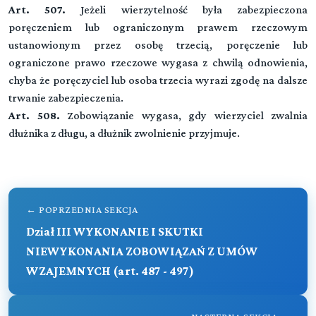
Rozdział II (art. 680 - 692)
Art. 507.
Jeżeli wierzytelność była zabezpieczona
Przeczytaj zawartość działu
Tytuł XIX. POŻYCZKA
Najem lokalu
poręczeniem lub ograniczonym prawem rzeczowym
ustanowionym przez osobę trzecią, poręczenie lub
Przeczytaj zawartość działu
Tytuł XX. UMOWA RACHUNKU BANKOWEGO
ograniczone prawo rzeczowe wygasa z chwilą odnowienia,
chyba że poręczyciel lub osoba trzecia wyrazi zgodę na dalsze
trwanie zabezpieczenia.
Tytuł XXI. ZLECENIE
Art. 508.
Zobowiązanie wygasa, gdy wierzyciel zwalnia
dłużnika z długu, a dłużnik zwolnienie przyjmuje.
Tytuł XXII. PROWADZENIE CUDZYCH SPRAW BEZ
ZLECENIA
← POPRZEDNIA SEKCJA
Tytuł XXIII UMOWA AGENCYJNA
Dział III WYKONANIE I SKUTKI
NIEWYKONANIA ZOBOWIĄZAŃ Z UMÓW
WZAJEMNYCH (art. 487 - 497)
Tytuł XXIV. UMOWA KOMISU