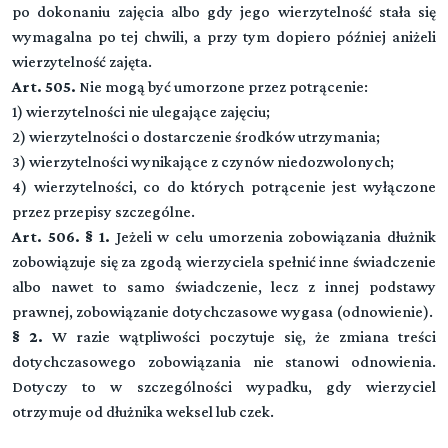
po dokonaniu zajęcia albo gdy jego wierzytelność stała się
wymagalna po tej chwili, a przy tym dopiero później aniżeli
Rozdział I (art. 583 - 588)
Tytuł XIV. KONTRAKTACJA
wierzytelność zajęta.
Sprzedaż na raty
Art. 505.
Nie mogą być umorzone przez potrącenie:
Rozdział II (art. 589 - 592)
1) wierzytelności nie ulegające zajęciu;
Tytuł XV. UMOWA O DZIEŁO
Zastrzeżenie własności rzeczy sprzedanej. Sprzedaż na
2) wierzytelności o dostarczenie środków utrzymania;
próbę
3) wierzytelności wynikające z czynów niedozwolonych;
Tytuł XVI. UMOWA O ROBOTY BUDOWLANE
4) wierzytelności, co do których potrącenie jest wyłączone
Rozdział III (art. 593 - 595)
przez przepisy szczególne.
Prawo odkupu
Art. 506. § 1.
Jeżeli w celu umorzenia zobowiązania dłużnik
▼
Tytuł XVII. NAJEM I DZIERŻAWA
Rozdział IV (art. 596 - 602)
zobowiązuje się za zgodą wierzyciela spełnić inne świadczenie
Prawo pierwokupu
albo nawet to samo świadczenie, lecz z innej podstawy
prawnej, zobowiązanie dotychczasowe wygasa (odnowienie).
Dział I. (art. -)
Przeczytaj zawartość działu
Tytuł XVII1 Umowa leasingu
▼
§ 2.
W razie wątpliwości poczytuje się, że zmiana treści
NAJEM
dotychczasowego zobowiązania nie stanowi odnowienia.
Dotyczy to w szczególności wypadku, gdy wierzyciel
Rozdział I (art. 659 - 679)
Dział II. (art. 693-709)
Tytuł XVIII. UŻYCZENIE
Przepisy ogólne
otrzymuje od dłużnika weksel lub czek.
DZIERŻAWA