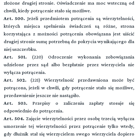
Przeczytaj zawartość działu
złożone drugiej stronie. Oświadczenie ma moc wsteczną od
Dział II (art. 471-486)
chwili, kiedy potrącenie stało się możliwe.
SKUTKI NIEWYKONANIA ZOBOWIĄZAŃ
▼
Tytuł IX. ZMIANA WIERZYCIELA LUB DŁUŻNIKA
Art. 500.
Jeżeli przedmiotem potrącenia są wierzytelności,
Przeczytaj zawartość działu
których miejsca spełnienia świadczeń są różne, strona
Dział III (art. 487-497)
Dział I. (art. 509-518)
korzystająca z możności potrącenia obowiązana jest uiścić
WYKONANIE I SKUTKI NIEWYKONANIA ZOBOWIĄZAŃ Z
Tytuł X. OCHRONA WIERZYCIELA W RAZIE
ZMIANA WIERZYCIELA
drugiej stronie sumę potrzebną do pokrycia wynikającego dla
UMÓW WZAJEMNYCH
NIEWYPŁACALNOŚCI DŁUŻNIKA
niej uszczerbku.
Przeczytaj zawartość działu
Dział II. (art. 519-526)
Przeczytaj zawartość działu
Art. 501.
(220) Odroczenie wykonania zobowiązania
ZMIANA DŁUŻNIKA
udzielone przez sąd albo bezpłatnie przez wierzyciela nie
▼
Tytuł XI. SPRZEDAŻ
wyłącza potrącenia.
Przeczytaj zawartość działu
Art. 502.
(221) Wierzytelność przedawniona może być
Dział I. (art. 535-555)
▼
potrącona, jeżeli w chwili, gdy potrącenie stało się możliwe,
Tytuł XI SPRZEDAŻ
PRZEPISY OGÓLNE
przedawnienie jeszcze nie nastąpiło.
Art. 503.
Przepisy o zaliczeniu zapłaty stosuje się
Przeczytaj zawartość działu
Dział III (art. 577-582)
Dział II. (art. 556-576)
Tytuł XII. ZAMIANA
odpowiednio do potrącenia.
GWARANCJA JAKOŚCI
RĘKOJMIA ZA WADY
Art. 504.
Zajęcie wierzytelności przez osobę trzecią wyłącza
umorzenie tej wierzytelności przez potrącenie tylko wtedy,
Przeczytaj zawartość działu
Przeczytaj zawartość działu
Dział IV. (art. -)
Tytuł XIII. DOSTAWA
gdy dłużnik stał się wierzycielem swego wierzyciela dopiero
▼
SZCZEGÓLNE RODZAJE SPRZEDAŻY