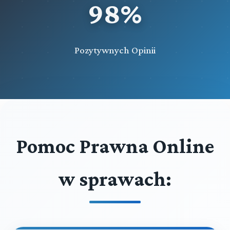
98%
Przeczytaj zawartość działu
Tytuł VIII. WSPÓLNOŚĆ MAJĄTKU SPADKOWEGO I
DZIAŁ SPADKU
Pozytywnych Opinii
Tytuł IX. UMOWY DOTYCZĄCE SPADKU
Tytuł X. PRZEPISY SZCZEGÓLNE O DZIEDZICZENIU
GOSPODARSTW ROLNYCH
Pomoc Prawna Online
w sprawach: