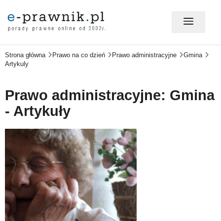
Strona główna
Prawo na co dzień
Prawo administracyjne
Gmina
MÓJ E-PRAWNIK - LOGOWANIE
Artykuly
PORADY PRAWNE ONLINE
Prawo administracyjne: Gmina
- Artykuły
PRAWO NA CO DZIEŃ
PRAWO W BIZNESIE
ZMIANY W PRAWIE