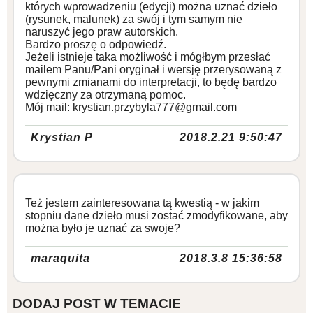
których wprowadzeniu (edycji) można uznać dzieło
(rysunek, malunek) za swój i tym samym nie
naruszyć jego praw autorskich.
Bardzo proszę o odpowiedź.
Jeżeli istnieje taka możliwość i mógłbym przesłać
mailem Panu/Pani oryginał i wersję przerysowaną z
pewnymi zmianami do interpretacji, to będę bardzo
wdzięczny za otrzymaną pomoc.
Mój mail: krystian.przybyla777@gmail.com
Krystian P
2018.2.21 9:50:47
Też jestem zainteresowana tą kwestią - w jakim
stopniu dane dzieło musi zostać zmodyfikowane, aby
można było je uznać za swoje?
maraquita
2018.3.8 15:36:58
DODAJ POST W TEMACIE