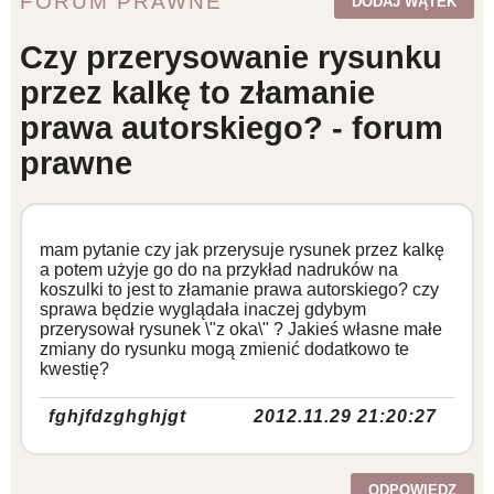
FORUM PRAWNE
DODAJ WĄTEK
WZORY DOKUMENTÓW
Czy przerysowanie rysunku
przez kalkę to złamanie
FORUM PRAWNE
prawa autorskiego? - forum
prawne
mam pytanie czy jak przerysuje rysunek przez kalkę
a potem użyje go do na przykład nadruków na
koszulki to jest to złamanie prawa autorskiego? czy
sprawa będzie wyglądała inaczej gdybym
przerysował rysunek \"z oka\" ? Jakieś własne małe
zmiany do rysunku mogą zmienić dodatkowo te
kwestię?
fghjfdzghghjgt
2012.11.29 21:20:27
ODPOWIEDZ