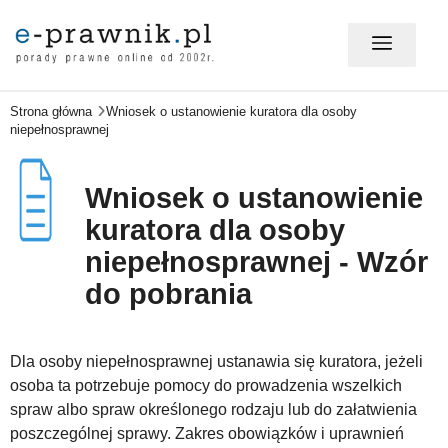
Strona główna
Wniosek o ustanowienie kuratora dla osoby
MÓJ E-PRAWNIK - LOGOWANIE
niepełnosprawnej
PORADY PRAWNE ONLINE
Wniosek o ustanowienie
kuratora dla osoby
niepełnosprawnej - Wzór
PRAWO NA CO DZIEŃ
do pobrania
PRAWO W BIZNESIE
Dla osoby niepełnosprawnej ustanawia się kuratora, jeżeli
osoba ta potrzebuje pomocy do prowadzenia wszelkich
spraw albo spraw określonego rodzaju lub do załatwienia
ZMIANY W PRAWIE
poszczególnej sprawy. Zakres obowiązków i uprawnień