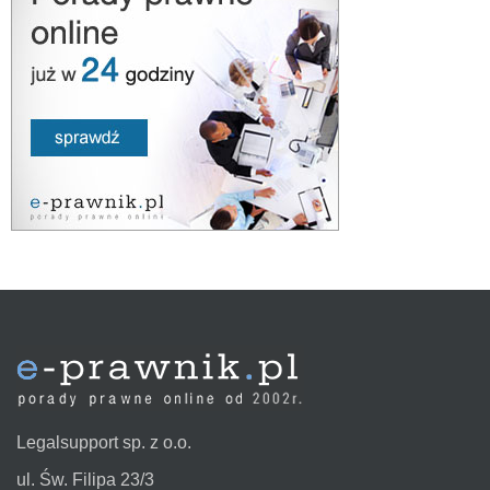
Legalsupport sp. z o.o.
ul. Św. Filipa 23/3