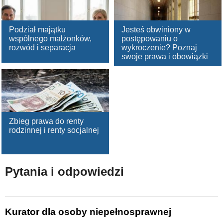
Podział majątku
Jesteś obwiniony w
wspólnego małżonków,
postępowaniu o
rozwód i separacja
wykroczenie? Poznaj
swoje prawa i obowiązki
Zbieg prawa do renty
rodzinnej i renty socjalnej
Pytania i odpowiedzi
Kurator dla osoby niepełnosprawnej