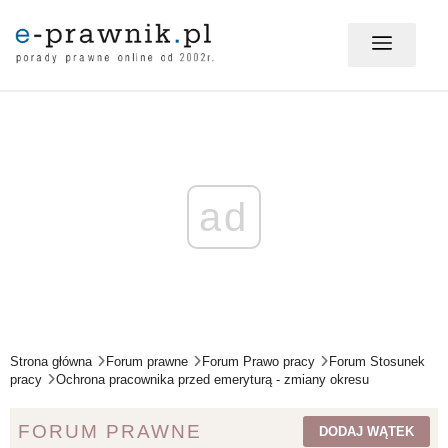
MÓJ E-PRAWNIK - LOGOWANIE
PORADY PRAWNE ONLINE
ad
PRAWO NA CO DZIEŃ
PRAWO W BIZNESIE
Strona główna
Forum prawne
Forum Prawo pracy
Forum Stosunek
pracy
Ochrona pracownika przed emeryturą - zmiany okresu
ZMIANY W PRAWIE
FORUM PRAWNE
DODAJ WĄTEK