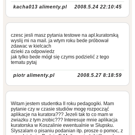
kacha013 alimenty.pl
2008.5.24 22:10:45
czesc jesli masz pytania testowe na apl.kuratorską
wyslij mi na mail. ja wtym roku bede próbował
zdawac w kielcach
dzieki za odpowiedz
jak tylko bede mógł się czyms podzielić z tego
tematu pytaj
piotr alimenty.pl
2008.5.27 8:18:59
Witam jestem studentka II roku pedagogiki. Mam
pytanie czy w czasie studiów mogę rozpocząć
aplikacje na kuratora??? Jezeli tak to co mam w
zwiazku z tym zrobic??? Interesuje mnie aplikacja
kuratorska w Koszalinie ewentualnie w Słupsku.
Slyszalam o pisaniu podanian itp. prosze o pomoc, z