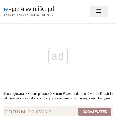
MÓJ E-PRAWNIK - LOGOWANIE
PORADY PRAWNE ONLINE
ad
PRAWO NA CO DZIEŃ
PRAWO W BIZNESIE
Strona główna
Forum prawne
Forum Prawo rodzinne
Forum Kuratela
Aplikacja kuratorska - jak przygotować się do rozmowy kwalifikacyjnej
ZMIANY W PRAWIE
FORUM PRAWNE
DODAJ WĄTEK