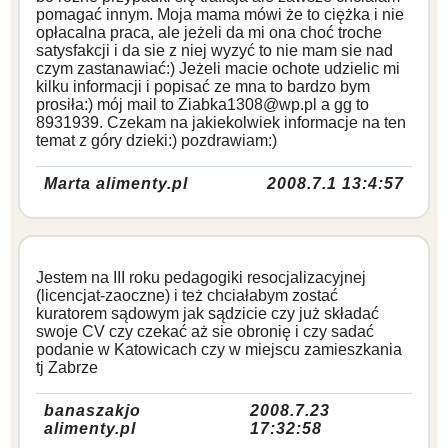
pomagać innym. Moja mama mówi że to ciężka i nie
opłacalna praca, ale jeżeli da mi ona choć troche
satysfakcji i da sie z niej wyzyć to nie mam sie nad
czym zastanawiać:) Jeżeli macie ochote udzielic mi
kilku informacji i popisać ze mna to bardzo bym
prosiła:) mój mail to Ziabka1308@wp.pl a gg to
8931939. Czekam na jakiekolwiek informacje na ten
temat z góry dzieki:) pozdrawiam:)
Marta alimenty.pl
2008.7.1 13:4:57
Jestem na III roku pedagogiki resocjalizacyjnej
(licencjat-zaoczne) i też chciałabym zostać
kuratorem sądowym jak sądzicie czy już składać
swoje CV czy czekać aż sie obronię i czy sadać
podanie w Katowicach czy w miejscu zamieszkania
tj Zabrze
banaszakjo
2008.7.23
alimenty.pl
17:32:58