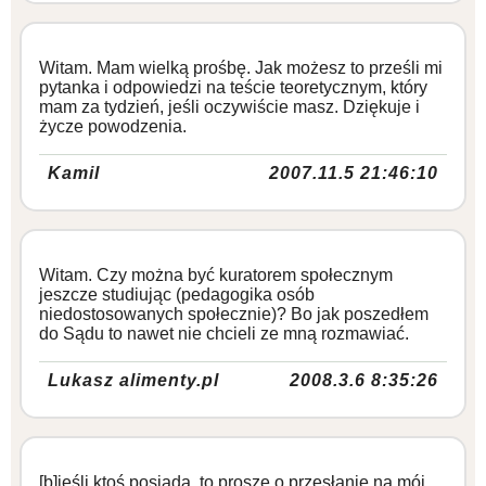
Witam. Mam wielką prośbę. Jak możesz to prześli mi
pytanka i odpowiedzi na teście teoretycznym, który
mam za tydzień, jeśli oczywiście masz. Dziękuje i
życze powodzenia.
Kamil
2007.11.5 21:46:10
Witam. Czy można być kuratorem społecznym
jeszcze studiując (pedagogika osób
niedostosowanych społecznie)? Bo jak poszedłem
do Sądu to nawet nie chcieli ze mną rozmawiać.
Lukasz alimenty.pl
2008.3.6 8:35:26
[b]jeśli ktoś posiada, to proszę o przesłanie na mój