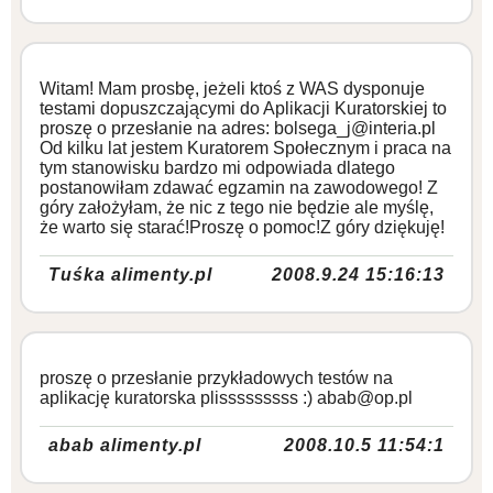
Witam! Mam prosbę, jeżeli ktoś z WAS dysponuje
testami dopuszczającymi do Aplikacji Kuratorskiej to
proszę o przesłanie na adres: bolsega_j@interia.pl
Od kilku lat jestem Kuratorem Społecznym i praca na
tym stanowisku bardzo mi odpowiada dlatego
postanowiłam zdawać egzamin na zawodowego! Z
góry założyłam, że nic z tego nie będzie ale myślę,
że warto się starać!Proszę o pomoc!Z góry dziękuję!
Tuśka alimenty.pl
2008.9.24 15:16:13
proszę o przesłanie przykładowych testów na
aplikację kuratorska plisssssssss :) abab@op.pl
abab alimenty.pl
2008.10.5 11:54:1