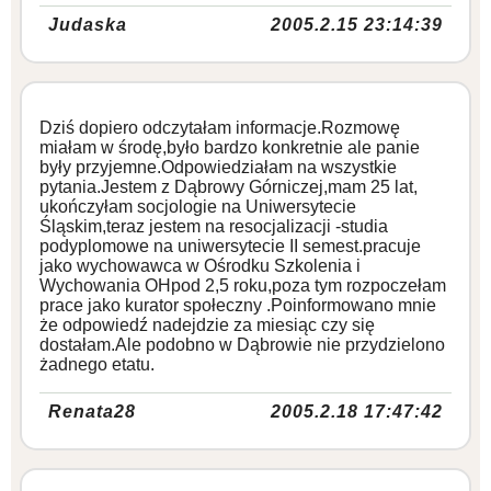
Judaska
2005.2.15 23:14:39
Dziś dopiero odczytałam informacje.Rozmowę
miałam w środę,było bardzo konkretnie ale panie
były przyjemne.Odpowiedziałam na wszystkie
pytania.Jestem z Dąbrowy Górniczej,mam 25 lat,
ukończyłam socjologie na Uniwersytecie
Śląskim,teraz jestem na resocjalizacji -studia
podyplomowe na uniwersytecie II semest.pracuje
jako wychowawca w Ośrodku Szkolenia i
Wychowania OHpod 2,5 roku,poza tym rozpoczełam
prace jako kurator społeczny .Poinformowano mnie
że odpowiedź nadejdzie za miesiąc czy się
dostałam.Ale podobno w Dąbrowie nie przydzielono
żadnego etatu.
Renata28
2005.2.18 17:47:42