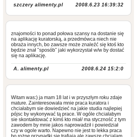
szczery alimenty.pl
2008.6.23 16:39:32
znajomości to ponad połowa szansy na dostanie się
na aplikację kuratorską, a przedmówca niech nie
obraża innych, bo zawsze może znaleźć się ktoś kto
będzie znał "sposób" jaki wykorzystał w/w by dostać
się na aplikację.
A. alimenty.pl
2008.6.24 15:2:0
Witam was:) ja mam 18 lat i w przyszłym roku zdaje
mature. Zainteresowała mnie praca kuratora i
chciałabym sie dowiedzieć na jakie studia najlepiej
pójsc by wykonywać tą prace. W ogóle chciałabym
sie skontaktować z kimś kto miał/ ma styczność z tym
zawodem by mnie jakos naprowadził i powiedział
czy w ogole warto. Napewno nie jest to lekka praca
bo rożne przypadki się trafiaja ale zawsze chcialam