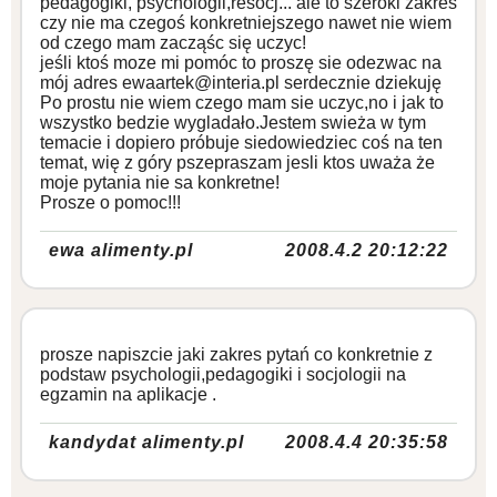
pedagogiki, psychologii,resocj... ale to szeroki zakres
czy nie ma czegoś konkretniejszego nawet nie wiem
od czego mam zacząśc się uczyc!
jeśli ktoś moze mi pomóc to proszę sie odezwac na
mój adres ewaartek@interia.pl serdecznie dziekuję
Po prostu nie wiem czego mam sie uczyc,no i jak to
wszystko bedzie wygladało.Jestem swieża w tym
temacie i dopiero próbuje siedowiedziec coś na ten
temat, wię z góry pszepraszam jesli ktos uważa że
moje pytania nie sa konkretne!
Prosze o pomoc!!!
ewa alimenty.pl
2008.4.2 20:12:22
prosze napiszcie jaki zakres pytań co konkretnie z
podstaw psychologii,pedagogiki i socjologii na
egzamin na aplikacje .
kandydat alimenty.pl
2008.4.4 20:35:58