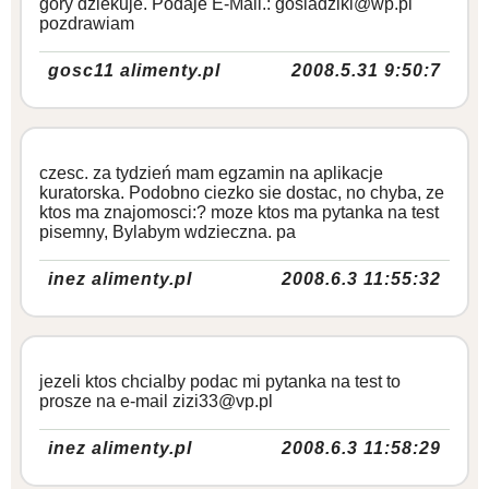
gory dziekuje. Podaje E-Mail.: gosiadziki@wp.pl
pozdrawiam
gosc11 alimenty.pl
2008.5.31 9:50:7
czesc. za tydzień mam egzamin na aplikacje
kuratorska. Podobno ciezko sie dostac, no chyba, ze
ktos ma znajomosci:? moze ktos ma pytanka na test
pisemny, Bylabym wdzieczna. pa
inez alimenty.pl
2008.6.3 11:55:32
jezeli ktos chcialby podac mi pytanka na test to
prosze na e-mail zizi33@vp.pl
inez alimenty.pl
2008.6.3 11:58:29