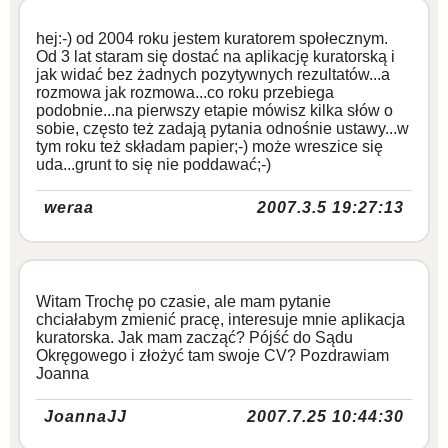
hej:-) od 2004 roku jestem kuratorem społecznym.
Od 3 lat staram się dostać na aplikację kuratorską i
jak widać bez żadnych pozytywnych rezultatów...a
rozmowa jak rozmowa...co roku przebiega
podobnie...na pierwszy etapie mówisz kilka słów o
sobie, często też zadają pytania odnośnie ustawy...w
tym roku też składam papier;-) może wreszice się
uda...grunt to się nie poddawać;-)
weraa
2007.3.5 19:27:13
Witam Trochę po czasie, ale mam pytanie
chciałabym zmienić pracę, interesuje mnie aplikacja
kuratorska. Jak mam zacząć? Pójść do Sądu
Okręgowego i złożyć tam swoje CV? Pozdrawiam
Joanna
JoannaJJ
2007.7.25 10:44:30