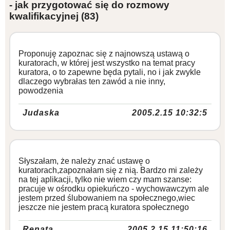
- jak przygotować się do rozmowy
kwalifikacyjnej
(83)
Proponuję zapoznac się z najnowszą ustawą o
kuratorach, w której jest wszystko na temat pracy
kuratora, o to zapewne będa pytali, no i jak zwykle
dlaczego wybrałas ten zawód a nie inny,
powodzenia
Judaska
2005.2.15 10:32:5
Słyszałam, że należy znać ustawę o
kuratorach,zapoznałam się z nią. Bardzo mi zależy
na tej aplikacji, tylko nie wiem czy mam szanse:
pracuje w ośrodku opiekuńczo - wychowawczym ale
jestem przed ślubowaniem na społecznego,wiec
jeszcze nie jestem pracą kuratora społecznego
Renata
2005.2.15 11:50:16