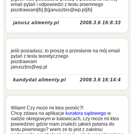
email pytań i odpowiedzi z testu pisemnego
pozdrawiam[/b] [b]januszbis@wp.pl[/b]
janusz alimenty.pl
2008.3.6 16:8:33
jeśli posiadasz, to proszę o przesłanie na mój email
pytań z testu teoretycznego
pozdrawiam
januszbis@wp.pl
kandydat alimenty.pl
2008.3.6 16:14:4
Witam! Czy może mi ktos pomóc?!
Chcę zdawa na aplikacje
kuratora sądowego
w
sadzie okregowym w katowicach, czy moze mi ktos
powiedziec gdzie mam znaleźc jakieś pytania do
testu pisemnego? wiem ze to jest z zakresu