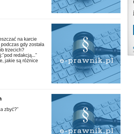
eszczać na karcie
, podczas gdy została
b trzecich?
"pod redakcją..."
, jakie są różnice
h
na zbyć?"