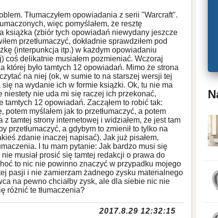
roblem. Tłumaczyłem opowiadania z serii "Warcraft".
etłumaczonych, więc pomyślałem, że resztę
ła książka (zbiór tych opowiadań niewydany jeszcze
wiłem przetłumaczyć, dokładnie sprawdziłem pod
kę (interpunkcja itp.) w każdym opowiadaniu
j) coś delikatnie musiałem pozmieniać. Wczoraj
na której było tamtych 12 opowiadań. Mimo że strona
ytać na niej (ok, w sumie to na starszej wersji tej
a się na wydanie ich w formie książki. Ok, tu nie ma
N
 niestety nie uda mi się raczej ich przekonać,
e tamtych 12 opowiadań. Zacząłem to robić tak:
ę, potem myślałem jak to przetłumaczyć, a potem
 z tamtej strony internetowej i widziałem, że jest tam
y przetłumaczyć, a gdybym to zmienił to tylko na
akieś zdanie inaczej napisać). Jak już pisałem,
umaczenia. I tu mam pytanie: Jak bardzo musi się
nie musiał prosić się tamtej redakcji o prawa do
choć to nic nie powinno znaczyć w przypadku mojego
tej pasji i nie zamierzam żadnego zysku materialnego
a na pewno chciałby zysk, ale dla siebie nic nie
ę różnić te tłumaczenia?
2017.8.29 12:32:15