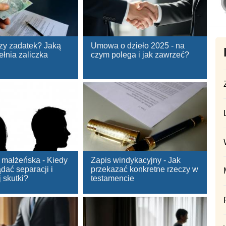
czy zadatek? Jaką
Umowa o dzieło 2025 - na
ełnia zaliczka
czym polega i jak zawrzeć?
 małżeńska - Kiedy
Zapis windykacyjny - Jak
dać separacji i
przekazać konkretne rzeczy w
j skutki?
testamencie