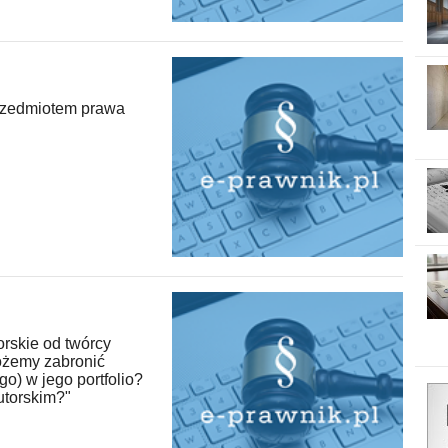
przedmiotem prawa
rskie od twórcy
ożemy zabronić
go) w jego portfolio?
utorskim?"