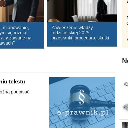
, mianowanie,
Zawieszenie władzy
ym się różnią
rodzicielskiej 2025 -
racy zawarte na
przesłanki, procedura, skutki
tawach?
N
niu tekstu
można podpisać