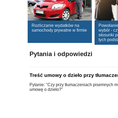
Rozliczanie wydatków na
Powołanie
samochody prywatne w firmie
wybór - cz
stosunki p
tych pods
Pytania i odpowiedzi
Treść umowy o dzieło przy tłumacze
Pytanie: "Czy przy tłumaczeniach pisemnych 
umowę o dzieło?"