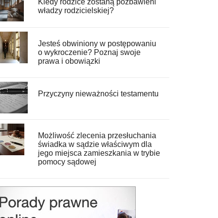
Kiedy rodzice zostaną pozbawieni
władzy rodzicielskiej?
Jesteś obwiniony w postępowaniu
o wykroczenie? Poznaj swoje
prawa i obowiązki
Przyczyny nieważności testamentu
Możliwość zlecenia przesłuchania
świadka w sądzie właściwym dla
jego miejsca zamieszkania w trybie
pomocy sądowej