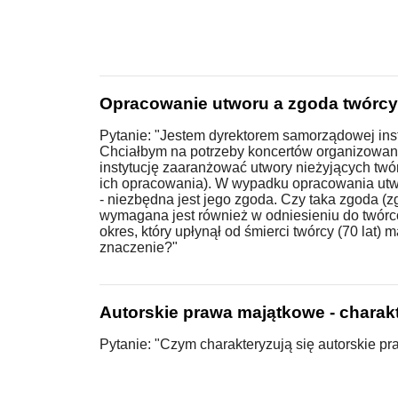
Opracowanie utworu a zgoda twórcy
Pytanie: "Jestem dyrektorem samorządowej insty
Chciałbym na potrzeby koncertów organizowan
instytucję zaaranżować utwory nieżyjących twó
ich opracowania). W wypadku opracowania utw
- niezbędna jest jego zgoda. Czy taka zgoda (
wymagana jest również w odniesieniu do twór
okres, który upłynął od śmierci twórcy (70 lat) m
znaczenie?"
Autorskie prawa majątkowe - charak
Pytanie: "Czym charakteryzują się autorskie p