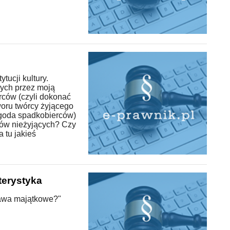
tucji kultury.
ych przez moją
rców (czyli dokonać
oru twórcy żyjącego
zgoda spadkobierców)
ców nieżyjących? Czy
a tu jakieś
terystyka
rawa majątkowe?"