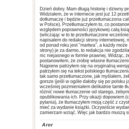
Dzień dobry. Mam długą historię i dziwny p
Widziałem, że w internecie jest już 12 prz
dotłumaczę i będzie już przetłumaczona ca
w Polsce). Przetłumaczyłem to, co postano
względem poprawności językowej całą książ
(wliczając w to te przetłumaczone wcześnie
napisałem do redakcji strony internetowej, 
od ponad roku jest "martwa", a każdy może cz
strony) je za darmo, to redakcja nie zgodził
nic niejasnego w formie prawnej. Widząc, że
postanowiłem, że zrobię własne tłumaczeni
Najpierw patrzyłem się na oryginalną wersj
patrzyłem się na tekst polskiego tłumaczenia
tak samo przetłumaczone, jak myślałem, żeb
gorsze (jeśli w ogóle dałoby się po polsku j
wcześniej pozmieniałem delikatnie tamte tł
różnić nowe tłumaczenie od starego, żebym 
opublikowania ich. Przy okazji dopowiem (
pytania), że tłumaczyłem moją część z czys
mieć za wydanie książki. Oczywiście wydawc
zamierzam wziąć. Więc jak bardzo muszą si
Aror