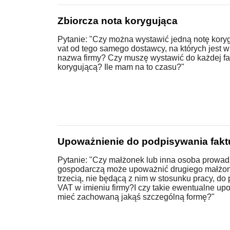
Zbiorcza nota korygująca
Pytanie: "Czy można wystawić jedną notę korygu
vat od tego samego dostawcy, na których jest 
nazwa firmy? Czy muszę wystawić do każdej fa
korygującą? Ile mam na to czasu?"
Upoważnienie do podpisywania fakt
Pytanie: "Czy małżonek lub inna osoba prowad
gospodarczą może upoważnić drugiego małżon
trzecią, nie będącą z nim w stosunku pracy, do
VAT w imieniu firmy?I czy takie ewentualne up
mieć zachowaną jakąś szczególną formę?"