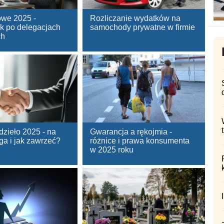
owe 2025 -
Rozliczanie wydatków na
k po delegacjach
samochody prywatne w firmie
ch
zieło 2025 - na
Gwarancja a rękojmia -
ga i jak zawrzeć?
różnice i prawa konsumenta
w 2025 roku