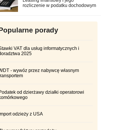
Leasing finansowy i jego
rozliczenie w podatku dochodowym
Popularne porady
Stawki VAT dla usług informatycznych i
doradztwa 2025
WDT - wywóz przez nabywcę własnym
transportem
Podatek od dzierżawy działki operatorowi
komórkowego
Import odzieży z USA