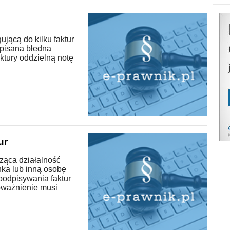
jącą do kilku faktur
wpisana błedna
ktury oddzielną notę
ur
ząca działalność
ka lub inną osobę
 podpisywania faktur
oważnienie musi