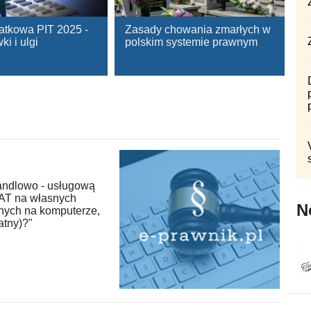
atkowa PIT 2025 -
Zasady chowania zmarłych w
ki i ulgi
polskim systemie prawnym
handlowo - usługową
VAT na własnych
N
nych na komputerze,
atny)?"