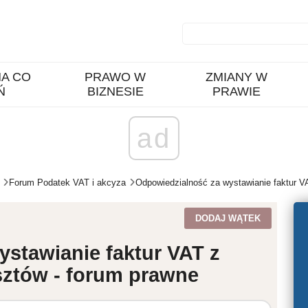
A CO
PRAWO W
ZMIANY W
Ń
BIZNESIE
PRAWIE
ad
Forum Podatek VAT i akcyza
Odpowiedzialność za wystawianie faktur V
DODAJ WĄTEK
stawianie faktur VAT z
sztów - forum prawne