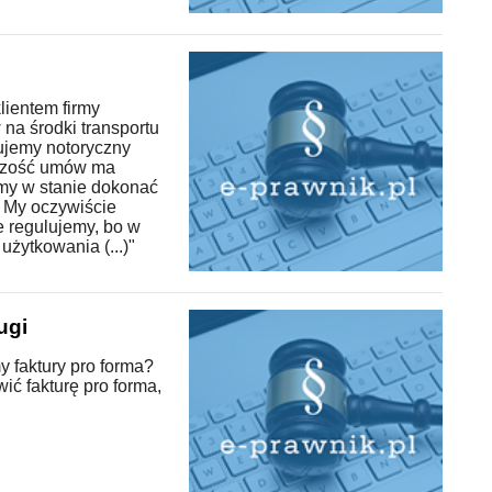
klientem firmy
a środki transportu
wujemy notoryczny
kszość umów ma
śmy w stanie dokonać
. My oczywiście
je regulujemy, bo w
żytkowania (...)"
ugi
 faktury pro forma?
ć fakturę pro forma,