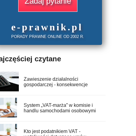
Zadaj pytanie
e
-prawnik
.
pl
PORADY PRAWNE ONLINE OD 2002 R.
ajczęściej czytane
Zawieszenie działalności
gospodarczej - konsekwencje
System „VAT-marża” w komisie i
handlu samochodami osobowymi
Kto jest podatnikiem VAT -