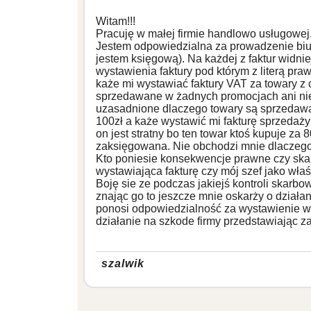
Witam!!!
Pracuję w małej firmie handlowo usługowej.(
Jestem odpowiedzialna za prowadzenie biur
jestem księgową). Na każdej z faktur widni
wystawienia faktury pod którym z literą pra
każe mi wystawiać faktury VAT za towary z
sprzedawane w żadnych promocjach ani nie
uzasadnione dlaczego towary są sprzedawan
100zł a każe wystawić mi fakturę sprzedaży 
on jest stratny bo ten towar ktoś kupuje za 
zaksięgowana. Nie obchodzi mnie dlaczego o
Kto poniesie konsekwencje prawne czy skar
wystawiająca fakturę czy mój szef jako właśc
Boję sie ze podczas jakiejś kontroli skarbo
znając go to jeszcze mnie oskarży o działa
ponosi odpowiedzialność za wystawienie w t
działanie na szkode firmy przedstawiając 
szalwik