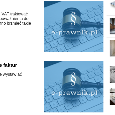
u VAT traktować
upoważnienia do
nno brzmieć takie
e faktur
ne wystawiać