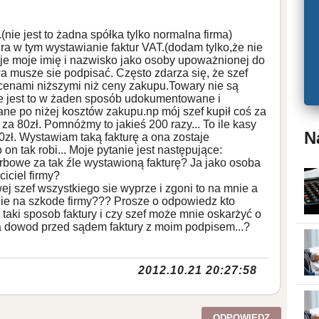
nie jest to żadna spółka tylko normalna firma)
a w tym wystawianie faktur VAT.(dodam tylko,że nie
eje moje imię i nazwisko jako osoby upoważnionej do
wa musze sie podpisać. Często zdarza się, że szef
 cenami niższymi niż ceny zakupu.Towary nie są
 jest to w żaden sposób udokumentowane i
e po niżej kosztów zakupu.np mój szef kupił coś za
za 80zł. Pomnóżmy to jakieś 200 razy... To ile kasy
N
80zł. Wystawiam taką fakturę a ona zostaje
n tak robi... Moje pytanie jest następujące:
bowe za tak źle wystawioną fakturę? Ja jako osoba
iciel firmy?
wej szef wszystkiego sie wyprze i zgoni to na mnie a
nie na szkode firmy??? Prosze o odpowiedz kto
aki sposob faktury i czy szef może mnie oskarżyć o
za dowod przed sądem faktury z moim podpisem...?
2012.10.21 20:27:58
ODPOWIEDZ