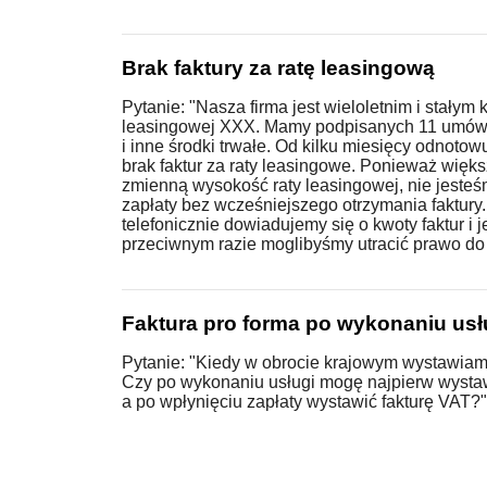
Brak faktury za ratę leasingową
Pytanie: "Nasza firma jest wieloletnim i stałym 
leasingowej XXX. Mamy podpisanych 11 umów n
i inne środki trwałe. Od kilku miesięcy odnoto
brak faktur za raty leasingowe. Ponieważ wię
zmienną wysokość raty leasingowej, nie jeste
zapłaty bez wcześniejszego otrzymania faktury
telefonicznie dowiadujemy się o kwoty faktur i 
przeciwnym razie moglibyśmy utracić prawo do u
Faktura pro forma po wykonaniu usł
Pytanie: "Kiedy w obrocie krajowym wystawiamy
Czy po wykonaniu usługi mogę najpierw wystawi
a po wpłynięciu zapłaty wystawić fakturę VAT?"