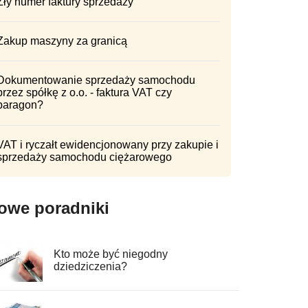
Zły numer faktury sprzedaży
Zakup maszyny za granicą
Dokumentowanie sprzedaży samochodu
przez spółkę z o.o. - faktura VAT czy
paragon?
VAT i ryczałt ewidencjonowany przy zakupie i
sprzedaży samochodu ciężarowego
owe poradniki
Kto może być niegodny
dziedziczenia?