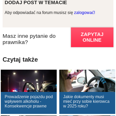
DODAJ POST W TEMACIE
Aby odpowiadać na forum musisz się
zalogować!
ZAPYTAJ
Masz inne pytanie do
ONLINE
prawnika?
Czytaj także
Prowadzenie pojazdu pod
Jakie dokumenty musi
wpływem alkoholu -
mieć przy sobie kierowca
Konsekwencje prawne
w 2025 roku?