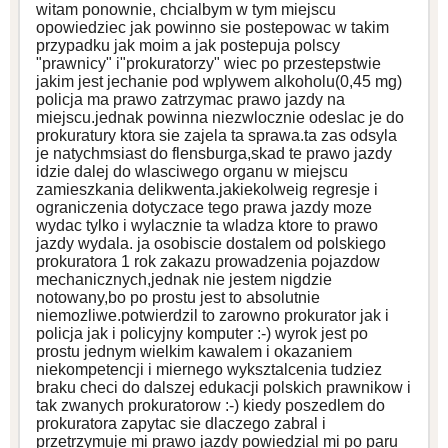
witam ponownie, chcialbym w tym miejscu
opowiedziec jak powinno sie postepowac w takim
przypadku jak moim a jak postepuja polscy
"prawnicy" i"prokuratorzy" wiec po przestepstwie
jakim jest jechanie pod wplywem alkoholu(0,45 mg)
policja ma prawo zatrzymac prawo jazdy na
miejscu.jednak powinna niezwlocznie odeslac je do
prokuratury ktora sie zajela ta sprawa.ta zas odsyla
je natychmsiast do flensburga,skad te prawo jazdy
idzie dalej do wlasciwego organu w miejscu
zamieszkania delikwenta.jakiekolweig regresje i
ograniczenia dotyczace tego prawa jazdy moze
wydac tylko i wylacznie ta wladza ktore to prawo
jazdy wydala. ja osobiscie dostalem od polskiego
prokuratora 1 rok zakazu prowadzenia pojazdow
mechanicznych,jednak nie jestem nigdzie
notowany,bo po prostu jest to absolutnie
niemozliwe.potwierdzil to zarowno prokurator jak i
policja jak i policyjny komputer :-) wyrok jest po
prostu jednym wielkim kawalem i okazaniem
niekompetencji i miernego wyksztalcenia tudziez
braku checi do dalszej edukacji polskich prawnikow i
tak zwanych prokuratorow :-) kiedy poszedlem do
prokuratora zapytac sie dlaczego zabral i
przetrzymuje mi prawo jazdy powiedzial mi po paru