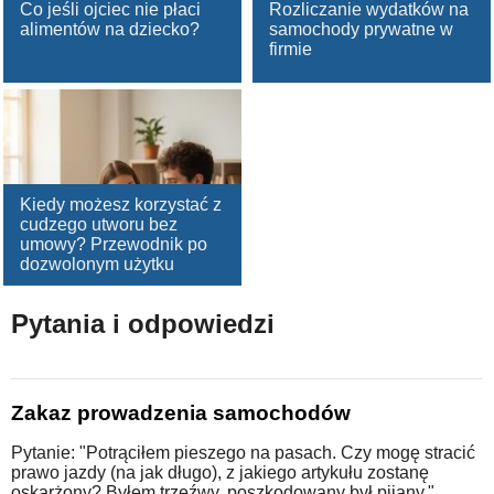
Co jeśli ojciec nie płaci
Rozliczanie wydatków na
alimentów na dziecko?
samochody prywatne w
firmie
Kiedy możesz korzystać z
cudzego utworu bez
umowy? Przewodnik po
dozwolonym użytku
Pytania i odpowiedzi
Zakaz prowadzenia samochodów
Pytanie: "Potrąciłem pieszego na pasach. Czy mogę stracić
prawo jazdy (na jak długo), z jakiego artykułu zostanę
oskarżony? Byłem trzeźwy, poszkodowany był pijany."