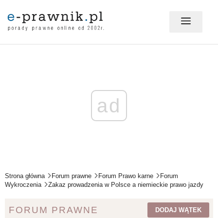
MÓJ E-PRAWNIK - LOGOWANIE
PORADY PRAWNE ONLINE
ad
PRAWO NA CO DZIEŃ
PRAWO W BIZNESIE
Strona główna
Forum prawne
Forum Prawo karne
Forum
Wykroczenia
Zakaz prowadzenia w Polsce a niemieckie prawo jazdy
ZMIANY W PRAWIE
FORUM PRAWNE
DODAJ WĄTEK