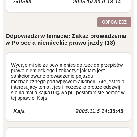
raffa69
2005.10.30 0:18:14
ODPOWIEDZ
Odpowiedzi w temacie: Zakaz prowadzenia
w Polsce a niemieckie prawo jazdy
(13)
Wydaje mi sie ze powinienies dotrzec do przepisów
prawa niemieckiego i zobaczyc jak tam jest
sankcjonowane prowadzenie pojazdu
mechanicznego pod wplywem alkoholu. Ale jest to b.
interesujacy temat , jesli mozesz to prosze odezwij
sie na maila kajka10@wp.pl - postaram sie pomoc w
tej sprawie. Kaja
Kaja
2005.11.5 14:35:45