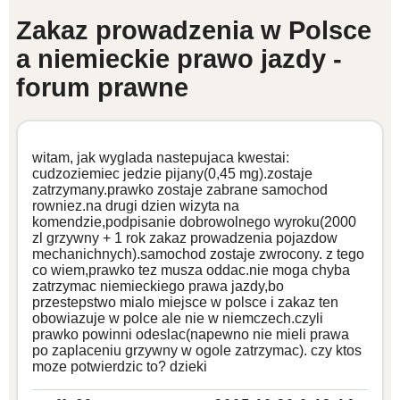
Zakaz prowadzenia w Polsce
WZORY DOKUMENTÓW
a niemieckie prawo jazdy -
forum prawne
FORUM PRAWNE
witam, jak wyglada nastepujaca kwestai:
cudzoziemiec jedzie pijany(0,45 mg).zostaje
zatrzymany.prawko zostaje zabrane samochod
rowniez.na drugi dzien wizyta na
komendzie,podpisanie dobrowolnego wyroku(2000
zl grzywny + 1 rok zakaz prowadzenia pojazdow
mechanichnych).samochod zostaje zwrocony. z tego
co wiem,prawko tez musza oddac.nie moga chyba
zatrzymac niemieckiego prawa jazdy,bo
przestepstwo mialo miejsce w polsce i zakaz ten
obowiazuje w polce ale nie w niemczech.czyli
prawko powinni odeslac(napewno nie mieli prawa
po zaplaceniu grzywny w ogole zatrzymac). czy ktos
moze potwierdzic to? dzieki