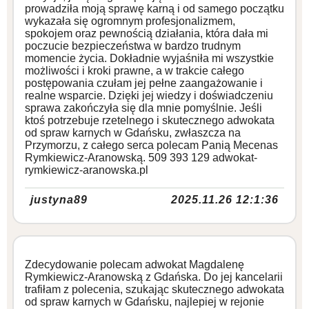
prowadziła moją sprawę karną i od samego początku
wykazała się ogromnym profesjonalizmem,
spokojem oraz pewnością działania, która dała mi
poczucie bezpieczeństwa w bardzo trudnym
momencie życia. Dokładnie wyjaśniła mi wszystkie
możliwości i kroki prawne, a w trakcie całego
postępowania czułam jej pełne zaangażowanie i
realne wsparcie. Dzięki jej wiedzy i doświadczeniu
sprawa zakończyła się dla mnie pomyślnie. Jeśli
ktoś potrzebuje rzetelnego i skutecznego adwokata
od spraw karnych w Gdańsku, zwłaszcza na
Przymorzu, z całego serca polecam Panią Mecenas
Rymkiewicz-Aranowską. 509 393 129 adwokat-
rymkiewicz-aranowska.pl
justyna89
2025.11.26 12:1:36
Zdecydowanie polecam adwokat Magdalenę
Rymkiewicz-Aranowską z Gdańska. Do jej kancelarii
trafiłam z polecenia, szukając skutecznego adwokata
od spraw karnych w Gdańsku, najlepiej w rejonie