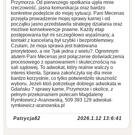
Przymorza. Od pierwszego spotkania ujęła mnie
rzeczowość, jasna komunikacja oraz bardzo
konkretne podejście do mojej sytuacji. Pani Mecenas
przejęła prowadzenie mojej sprawy karnej i od
początku jasno przedstawiła strategię działania oraz
możliwe konsekwencje prawne. Każdy etap
postępowania był mi szczegółowo wyjaśniany, a
kontakt z kancelarią był szybki i bezproblemowy.
Czułam, że moja sprawa jest traktowana
priorytetowo, a nie ?jak jedna z wielu?. Ogromnym
atutem Pani Mecenas jest połączenie doświadczenia
procesowego z opanowaniem i skutecznością na
sali sądowej. To adwokat, który realnie walczy o
interes klienta. Sprawa zakończyła się dla mnie
bardzo korzystnie, co tylko potwierdziło słuszność
wyboru. Jeżeli ktoś potrzebuje dobrego adwokata w
Gdańsku ? sprawy karne, Przymorze i okolice, z
pełnym przekonaniem polecam Magdalenę
Rymkiewicz-Aranowską. 509 393 129 adwokat-
rymkiewicz-aranowska.pl
Patrycja82
2026.1.12 13:6:41