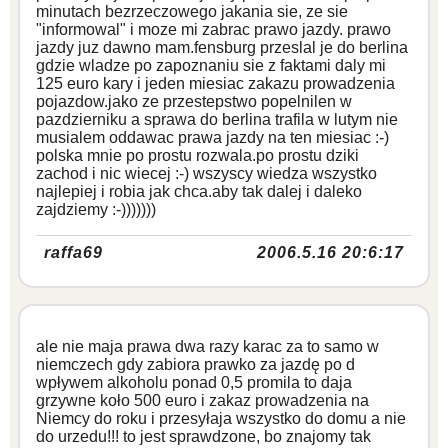
minutach bezrzeczowego jakania sie, ze sie
"informowal" i moze mi zabrac prawo jazdy. prawo
jazdy juz dawno mam.fensburg przeslal je do berlina
gdzie wladze po zapoznaniu sie z faktami daly mi
125 euro kary i jeden miesiac zakazu prowadzenia
pojazdow.jako ze przestepstwo popelnilen w
pazdzierniku a sprawa do berlina trafila w lutym nie
musialem oddawac prawa jazdy na ten miesiac :-)
polska mnie po prostu rozwala.po prostu dziki
zachod i nic wiecej :-) wszyscy wiedza wszystko
najlepiej i robia jak chca.aby tak dalej i daleko
zajdziemy :-)))))))
raffa69
2006.5.16 20:6:17
ale nie maja prawa dwa razy karac za to samo w
niemczech gdy zabiora prawko za jazdę po d
wpływem alkoholu ponad 0,5 promila to daja
grzywne koło 500 euro i zakaz prowadzenia na
Niemcy do roku i przesyłaja wszystko do domu a nie
do urzedu!!! to jest sprawdzone, bo znajomy tak