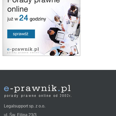
Legalsupport sp. z o.o.
ul. Św. Filipa 23/3