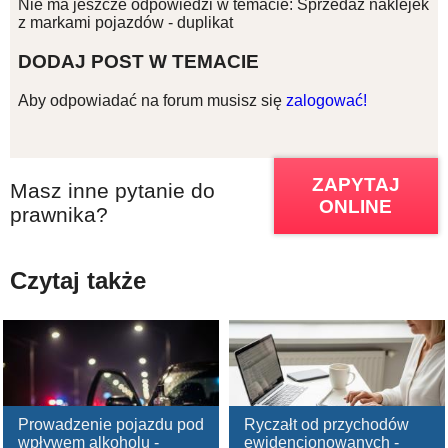
Nie ma jeszcze odpowiedzi w temacie: Sprzedaż naklejek
z markami pojazdów - duplikat
DODAJ POST W TEMACIE
Aby odpowiadać na forum musisz się
zalogować!
ZAPYTAJ
Masz inne pytanie do
ONLINE
prawnika?
Czytaj także
Prowadzenie pojazdu pod
Ryczałt od przychodów
wpływem alkoholu -
ewidencjonowanych -