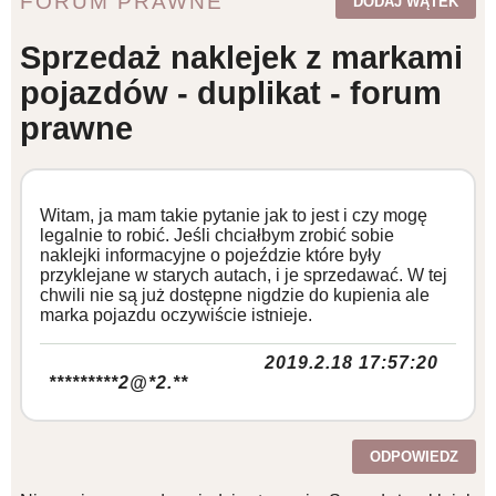
FORUM PRAWNE
DODAJ WĄTEK
WZORY DOKUMENTÓW
Sprzedaż naklejek z markami
pojazdów - duplikat - forum
FORUM PRAWNE
prawne
Witam, ja mam takie pytanie jak to jest i czy mogę
legalnie to robić. Jeśli chciałbym zrobić sobie
naklejki informacyjne o pojeździe które były
przyklejane w starych autach, i je sprzedawać. W tej
chwili nie są już dostępne nigdzie do kupienia ale
marka pojazdu oczywiście istnieje.
2019.2.18 17:57:20
*********2@*2.**
ODPOWIEDZ