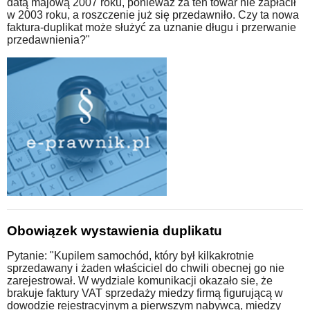
datą majową 2007 roku, ponieważ za ten towar nie zapłacił
w 2003 roku, a roszczenie już się przedawniło. Czy ta nowa
faktura-duplikat może służyć za uznanie długu i przerwanie
przedawnienia?"
Obowiązek wystawienia duplikatu
Pytanie: "Kupilem samochód, który był kilkakrotnie
sprzedawany i żaden właściciel do chwili obecnej go nie
zarejestrował. W wydziale komunikacji okazało sie, że
brakuje faktury VAT sprzedaży miedzy firmą figurującą w
dowodzie rejestracyjnym a pierwszym nabywcą, miedzy