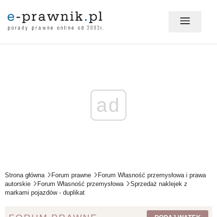
MÓJ E-PRAWNIK - LOGOWANIE
PORADY PRAWNE ONLINE
ad
PRAWO NA CO DZIEŃ
PRAWO W BIZNESIE
Strona główna
Forum prawne
Forum Własność przemysłowa i prawa
autorskie
Forum Własność przemysłowa
Sprzedaż naklejek z
markami pojazdów - duplikat
ZMIANY W PRAWIE