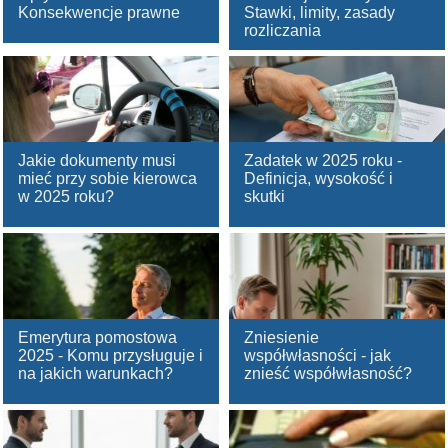
Konsekwencje prawne
Stawki, limity, zasady
rozliczania
Jakie dokumenty musi
Zadatek w 2025 roku -
mieć przy sobie kierowca
Definicja, wysokość i
w 2025 roku?
skutki
Emerytura pomostowa
Zniesienie
2025 - Komu przysługuje i
współwłasności - jak
na jakich warunkach?
znieść współwłasność?