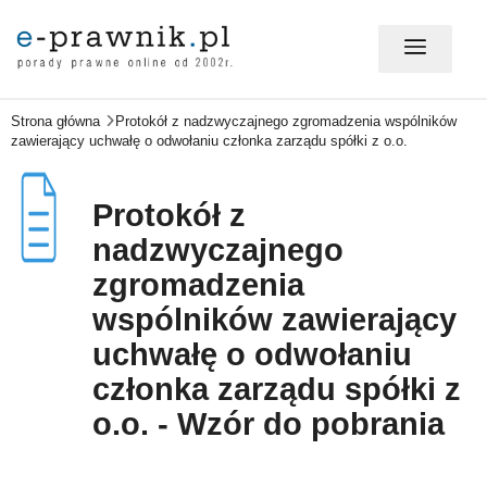
Strona główna
Protokół z nadzwyczajnego zgromadzenia wspólników
MÓJ E-PRAWNIK - LOGOWANIE
zawierający uchwałę o odwołaniu członka zarządu spółki z o.o.
PORADY PRAWNE ONLINE
Protokół z
nadzwyczajnego
zgromadzenia
PRAWO NA CO DZIEŃ
wspólników zawierający
uchwałę o odwołaniu
PRAWO W BIZNESIE
członka zarządu spółki z
o.o. - Wzór do pobrania
ZMIANY W PRAWIE