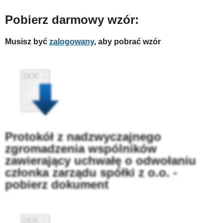
Pobierz darmowy wzór:
Musisz być
zalogowany
, aby pobrać wzór
Protokół z nadzwyczajnego
zgromadzenia wspólników
zawierający uchwałę o odwołaniu
członka zarządu spółki z o.o. -
pobierz dokument