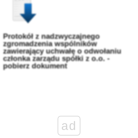
Protokół z nadzwyczajnego
zgromadzenia wspólników
zawierający uchwałę o odwołaniu
członka zarządu spółki z o.o. -
pobierz dokument
ad