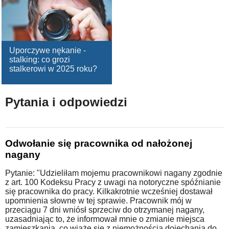
Uporczywe nękanie -
stalking: co grozi
stalkerowi w 2025 roku?
Pytania i odpowiedzi
Odwołanie się pracownika od nałożonej
nagany
Pytanie: "Udzieliłam mojemu pracownikowi nagany zgodnie
z art. 100 Kodeksu Pracy z uwagi na notoryczne spóźnianie
się pracownika do pracy. Kilkakrotnie wcześniej dostawał
upomnienia słowne w tej sprawie. Pracownik mój w
przeciągu 7 dni wniósł sprzeciw do otrzymanej nagany,
uzasadniając to, że informował mnie o zmianie miejsca
zamieszkania, co wiąże się z niemożnością dojechania do