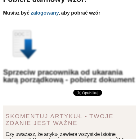
Musisz być
zalogowany
, aby pobrać wzór
Sprzeciw pracownika od ukarania
karą porządkową - pobierz dokument
SKOMENTUJ ARTYKUŁ - TWOJE
ZDANIE JEST WAŻNE
Czy uważasz, że artykuł zawiera wszystkie istotne