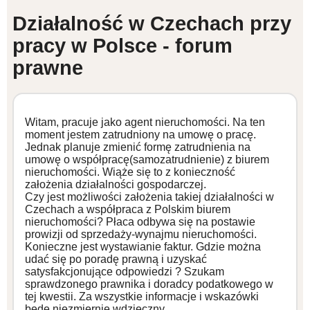
Działalność w Czechach przy
WZORY DOKUMENTÓW
pracy w Polsce - forum
prawne
FORUM PRAWNE
Witam, pracuje jako agent nieruchomości. Na ten
moment jestem zatrudniony na umowę o pracę.
Jednak planuje zmienić formę zatrudnienia na
umowę o współpracę(samozatrudnienie) z biurem
nieruchomości. Wiąże się to z konieczność
założenia działalności gospodarczej.
Czy jest możliwości założenia takiej działalności w
Czechach a współpraca z Polskim biurem
nieruchomości? Płaca odbywa się na postawie
prowizji od sprzedaży-wynajmu nieruchomości.
Konieczne jest wystawianie faktur. Gdzie można
udać się po poradę prawną i uzyskać
satysfakcjonujące odpowiedzi ? Szukam
sprawdzonego prawnika i doradcy podatkowego w
tej kwestii. Za wszystkie informacje i wskazówki
będę niezmiernie wdzięczny.