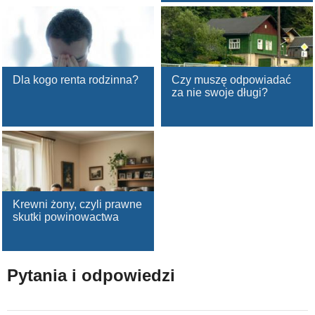
Dla kogo renta rodzinna?
Czy muszę odpowiadać
za nie swoje długi?
Krewni żony, czyli prawne
skutki powinowactwa
Pytania i odpowiedzi