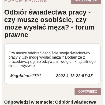
FORUM PRAWNE
DODAJ WĄTEK
WZORY DOKUMENTÓW
Odbiór świadectwa pracy -
czy muszę osobiście, czy
FORUM PRAWNE
może wysłać męża? - forum
prawne
Czy muszę odebrać osobiście swoje świadectwo
pracy ? Czy mogę wysłać męża ? Dodam że z
pracodawcą się nie odzywam i wolę uniknąć silnego
stresu i wyzwisk
Magdalena1701
2022.1.13 22:57:35
ODPOWIEDZ
Odpowiedzi w temacie: Odbiór świadectwa