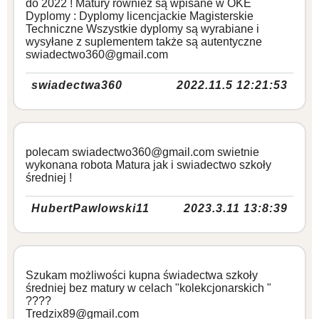
do 2022 ! Matury również są wpisane w OKE
Dyplomy : Dyplomy licencjackie Magisterskie
Techniczne Wszystkie dyplomy są wyrabiane i
wysyłane z suplementem także są autentyczne
swiadectwo360@gmail.com
swiadectwa360
2022.11.5 12:21:53
polecam swiadectwo360@gmail.com swietnie
wykonana robota Matura jak i swiadectwo szkoły
średniej !
HubertPawlowski11
2023.3.11 13:8:39
Szukam możliwości kupna świadectwa szkoły
średniej bez matury w celach "kolekcjonarskich "
????
Tredzix89@gmail.com