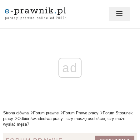
MÓJ E-PRAWNIK - LOGOWANIE
PORADY PRAWNE ONLINE
ad
PRAWO NA CO DZIEŃ
PRAWO W BIZNESIE
Strona główna
Forum prawne
Forum Prawo pracy
Forum Stosunek
pracy
Odbiór świadectwa pracy - czy muszę osobiście, czy może
wysłać męża?
ZMIANY W PRAWIE