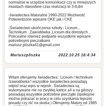
normalnie w urzędzie komunikacji czy w mniejszych
miastach starostwie czas realizacji to 3-8,dni
-świadectwa Maturalne 1990-2022 Możliwość
Potwierdzone wpisami OKE jak i CKE
-Świadectwo ukończenia szkoły : Liceum ,
Technikum . Zawodówka ,Liceum dla dorosłych ,
Policealne również podparte wszystkimi wpisami
potrzebnymi pieczatkami
mariusz.pliszka41@gmail.com
Mariuszpliszka
2022.10.25 18:4:34
Witam oferujemy świadectwa : Liceum / technikum
/zawodówka ! wszystkie świadectwa posiadają
odpis! oraz wpis w rejestr . Świadectwa są
wykonywane nie na zwykłej kartce a4 a na giloszy
posiadają wszystkie potrzebne pieczątki (spokojnie
można pokazać w pracy w celu uzyskania lepszej
posady czy iść na studia ) Oferujemy Matury od 1985