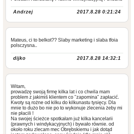
Andrzej
2017.8.28 0:21:24
Mateus, ci to belkot?? Slaby marketing i slaba tfoia
polsczysna..
dijko
2017.8.28 14:32:1
Witam,
prowadzę swoją firmę kilka lat i co chwila mam
problem z jakimiś klientem co "zapomina" zapłacić.
Kwoty są rożne od kilku do kilkunastu tysięcy. Dla
mnie to dużo bo nie po to wykonuje zlecenia żeby mi
nie płacili !
Na swojej ścieżce spotkałam już kilka kancelarii
(prawnych i windykacyjnych) i bywało równie. od
około roku zlecam mec Obrębskiemu i jak dotąd