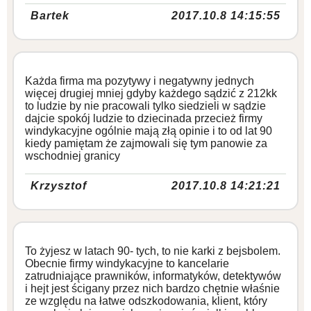
Bartek
2017.10.8 14:15:55
Każda firma ma pozytywy i negatywny jednych
więcej drugiej mniej gdyby każdego sądzić z 212kk
to ludzie by nie pracowali tylko siedzieli w sądzie
dajcie spokój ludzie to dziecinada przecież firmy
windykacyjne ogólnie mają złą opinie i to od lat 90
kiedy pamiętam że zajmowali się tym panowie za
wschodniej granicy
Krzysztof
2017.10.8 14:21:21
To żyjesz w latach 90- tych, to nie karki z bejsbolem.
Obecnie firmy windykacyjne to kancelarie
zatrudniające prawników, informatyków, detektywów
i hejt jest ścigany przez nich bardzo chętnie właśnie
ze względu na łatwe odszkodowania, klient, który