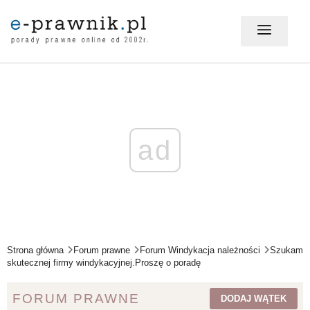
MÓJ E-PRAWNIK - LOGOWANIE
PORADY PRAWNE ONLINE
ad
PRAWO NA CO DZIEŃ
PRAWO W BIZNESIE
Strona główna
Forum prawne
Forum Windykacja należności
Szukam
skutecznej firmy windykacyjnej.Proszę o poradę
ZMIANY W PRAWIE
FORUM PRAWNE
DODAJ WĄTEK