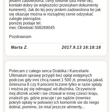
jestem zadowolona. ceny średnie (dla mnie ok),
kontakt dobry (w większości przesyłam dokumenty
kurierem). Jak do tej pory jestem zadowolona bo jak
się okazuje można w rozsądnej cenie odzyskać
zaległe pieniądze.
poniżej podaje tel.
mec Obrebski 508269045
Pozdrawiam
Marta Z.
2017.9.13 16:18:18
Polecam z całego serca Drabika i Kancelarie
Ultimatum sprawę przyjęli bez opłąt wstępnych
podczas gdy inni chcą nawet 1 500 zł, prowizja jakaś
śmieszna 8 czy 9 procent liczone tylko w razie spłaty
i można jej się odmagać od dłużnika. Oczywiscie
moj dliznik uciekl i sie chował w innej czesci kraju,
znalezli go, gdzie pracuje i po sądzie (rowniez
pokryli opłaty w polowie) ich komornik sie do niego
dobral, pomimo, że mial jeszcze alimenty...