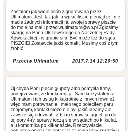
Zostałam jak wiele osób zignorowana przez
Ultimatum. Jeśli tak jak ja wpłaciliście pieniądze i nie
macie żadnych informacji nt. swojej sprawy piszcie
do mnie na mail: przeciwultimatum@wp.pl Zgłosimy
skargę na Pana Olszewskiego do Naczelnej Rady
Adwokackiej - w grupie siła. Być może też do sądu.
PISZCIE! Zostawcie jakiś kontakt. Musimy coś z tym
zrobić
Przeciw Ultimatum
2017.7.14 12:20:50
Oj chyba Pani plecie głupoty albo pomyliła firmy,
podejrzewam, że konkurencja. Sam korzystałem z
Ultimatum i ich usług kilkakrotnie z innych również
więc mam porównanie i mało tego poleciłem paru
znajomym, kontakt może nie był jakiś idealny ale
zawsze się odezwali. Z 6 ciu spraw sciągneli po do
tej pory 4-ry, sprawy toczą się w sądach po kilka lat,
a u komornika po kilkanaście. Rzeczywiscie
pobierają opłaty ale opłącają za mnie 50% kosztów i