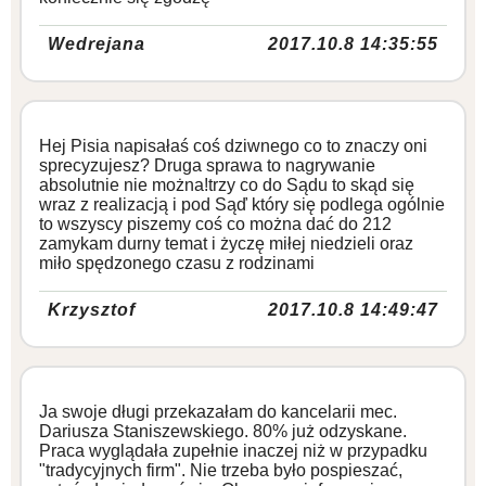
Wedrejana
2017.10.8 14:35:55
Hej Pisia napisałaś coś dziwnego co to znaczy oni
sprecyzujesz? Druga sprawa to nagrywanie
absolutnie nie można!trzy co do Sądu to skąd się
wraz z realizacją i pod Sąď który się podlega ogólnie
to wszyscy piszemy coś co można dać do 212
zamykam durny temat i życzę miłej niedzieli oraz
miło spędzonego czasu z rodzinami
Krzysztof
2017.10.8 14:49:47
Ja swoje długi przekazałam do kancelarii mec.
Dariusza Staniszewskiego. 80% już odzyskane.
Praca wyglądała zupełnie inaczej niż w przypadku
"tradycyjnych firm". Nie trzeba było pospieszać,