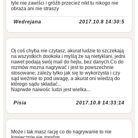
tyle nie zawiści i gróźb przecież nikt tu nikogo nie
obraża ani nie straszy
Wedrejana
2017.10.8 14:30:5
Oj coś chyba nie czytasz, akurat ludzie to szczekają
na wszystkich dookoła i myślą że są nietyklani, jedni
nawet podają swój mail do hejtu, bez danych.Co do
rozmów mozna nagrywać i jest to powszechnie
stosowane, zależy tylko jak się to wykorzysta i czy
sąd weźmie to pod uwagę, a akurat oni wiedzą do
którego sądu składać...
Naprwde naiwośc ludzi jest wielka...
Pisia
2017.10.8 14:33:14
Może i tak masz rację co do nagrywanie to nie
koniecznie się zgodzę