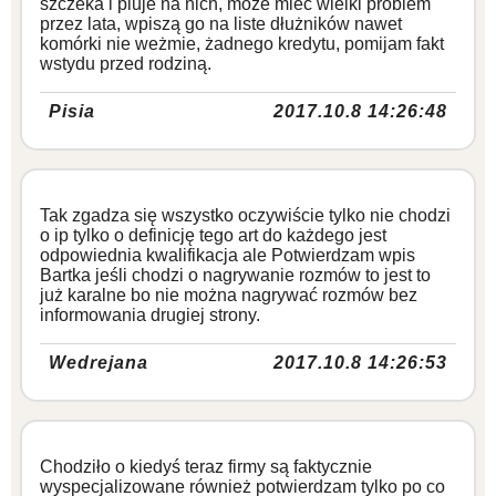
szczeka i pluje na nich, może mieć wielki problem
przez lata, wpiszą go na liste dłużników nawet
komórki nie weżmie, żadnego kredytu, pomijam fakt
wstydu przed rodziną.
Pisia
2017.10.8 14:26:48
Tak zgadza się wszystko oczywiście tylko nie chodzi
o ip tylko o definicję tego art do każdego jest
odpowiednia kwalifikacja ale Potwierdzam wpis
Bartka jeśli chodzi o nagrywanie rozmów to jest to
już karalne bo nie można nagrywać rozmów bez
informowania drugiej strony.
Wedrejana
2017.10.8 14:26:53
Chodziło o kiedyś teraz firmy są faktycznie
wyspecjalizowane również potwierdzam tylko po co