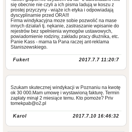
się obecnie nie czyli a ich pisma ladują w koszu z
prostej przyczyny - wiąże ich etyka i odpowiadają
dyscyplinarnie przed ORA!!!
Firma windykacyjna moze sobie pozwolić na mase
innych działań tj. nękanie, zastraszanie wpisanie do
rejestrów bez spełnienia wymogów ustawowych,
powiadomienie rodziny, zakładu pracy dłużnika, etc.
Panie Kass - marna ta Pana raczej ant-reklama
Staniszewskiego.
Fukert
2017.7.7 11:20:7
Szukam skutecznej windykacji w Poznaniu na kwotę
ok 30 000.Mam umowę i wystawioną fakturę. Termin
zapłaty minął 2 miesiące temu. Kto pomoże? Priv
tomekpab@o2.pl
Karol
2017.7.10 16:46:32