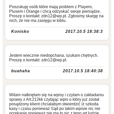
Poszukuję osób które mają problem z Playem,
Plusem i Orange i chcą odzyskać swoje pieniądze.
Proszę o kontakt: zdn12@wp.pl. Zgłosimy skargę na
nich, że nie ma zasięgu w kiblu.
Konisko
2017.10.5 18:38:3
Jestem wiecznie niedopchana, szukam chętnych.
Proszę o kontakt: zdn12@wp.pl.
buahaha
2017.10.5 18:40:38
Witam natknęłam się na wpisy i czytam o zakładaniu
sprawy z Art.212kk czytając wpis o który już został
posądzony klient chciałabym stwierdzić iż szkoda
kasy i czasu ponieważ Sąd po takim wpisie nic nie
orzekanie ponieważ nie ma to nic z tego art ludzie