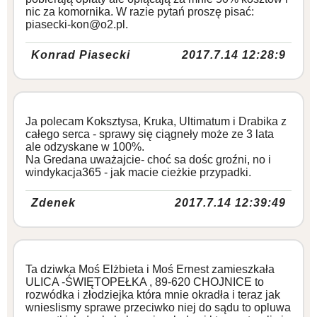
nic za komornika. W razie pytań proszę pisać:
piasecki-kon@o2.pl.
Konrad Piasecki
2017.7.14 12:28:9
Ja polecam Koksztysa, Kruka, Ultimatum i Drabika z
całego serca - sprawy się ciągneły może ze 3 lata
ale odzyskane w 100%.
Na Gredana uważajcie- choć sa dośc groźni, no i
windykacja365 - jak macie cieżkie przypadki.
Zdenek
2017.7.14 12:39:49
Ta dziwka Moś Elżbieta i Moś Ernest zamieszkała
ULICA -ŚWIĘTOPEŁKA , 89-620 CHOJNICE to
rozwódka i złodziejka która mnie okradła i teraz jak
wnieslismy sprawe przeciwko niej do sądu to opluwa