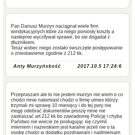
Pan Dariusz Murzyn naciągnał wiele firm
windykacyjnych które za niego poniosły koszty a
nastepnie wycofywał sprawe, bo sie dogadał z
dłużnikiem.
Teraz wobec niego zostało swszczęte postępowanie
o zniesławienie zgodnie z 212 kk.
Anty Murzyńskość
2017.10.5 17:24:6
Przepraszam ale to nie jestem murzyn nie wiem o co
chodzi mnie natomiast chodzi o firmę ulmex którzy
trzymali mi sprawę 10 miesięcy i do tej pory nie
mogę odebrać dokumentów proszę mnie nie
zastraszać art.212 kk bo zawiadomię Policję i chyba
Państwo nie wiecie że posługując się czyimś
imieniem i nazwiskiem jest karalne jeżeli nie o ta
osobę chodzi w dodatku pozdrawiam i nadmieniam