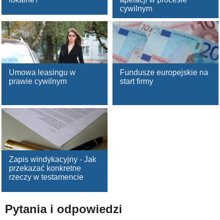
cywilnym
Umowa leasingu w
Fundusze europejskie na
prawie cywilnym
start firmy
Zapis windykacyjny - Jak
przekazać konkretne
rzeczy w testamencie
Pytania i odpowiedzi