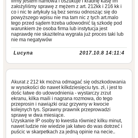
firmy jestem hamówa i oszukuje i kradnę kasę im
założyliśmy sprawę z mężem z art. 212kk i 216 kk i
co i nic te artykuły są bez sensu odnosząc się do
powyższego wpisu nie ma tam nic z tych art.malo
tego przed sądem trzeba udowodnić tą szkodę pod
warunkiem że osoba firma lub instytucja jest
naprawdę nie skazitelna wygrała już proces taki lub
nie ma negatywów
Lucyna
2017.10.8 14:11:4
Akurat z 212 kk można odmagać się odszkodowania
w wysokości do nawet kilkdziesięciu tys. zł, i jest to
dośc łatwe do udowodnienia - wystarczy zrzut
ekranu, kilka maili i nagrana rozmowa, do tego
przeprosin i nawiązki oraz grzywny w kwocie
kolejnych tys. Sprawny prawnik przeprowadzi
sprawę w dwa miesiące.
Uzyskanie IP osoby to kwestia również kilku minut,
nawet ludzie nie wiedzie jak łatwo do was dotrzeć i
puścic w skarpetkach za jedną opinie na necie..