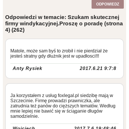
ODPOWIEDZ
Odpowiedzi w temacie: Szukam skutecznej
firmy windykacyjnej.Proszę o poradę (strona
4)
(262)
Matole, może sam byś to zrobił i nie pierdział że
jesteś stratny gdy dłużnik jest w upadłosci!!!
Anty Rysiek
2017.6.21 9:7:8
Ja korzystałem z usług foxlegal.pl siedzibę mają w
Szczecinie. Firmę prowadzi prawniczka, ale
zatrudnia też panów do cięższych tematów. Według
mnie lepiej nie bawić się w ściąganie długów
samodzielnie.
Wojciech
2017.7.6 19:48:46