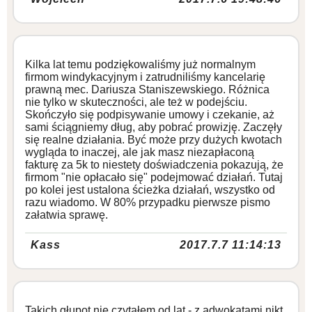
Kilka lat temu podziękowaliśmy już normalnym
firmom windykacyjnym i zatrudniliśmy kancelarię
prawną mec. Dariusza Staniszewskiego. Różnica
nie tylko w skuteczności, ale też w podejściu.
Skończyło się podpisywanie umowy i czekanie, aż
sami ściągniemy dług, aby pobrać prowizję. Zaczęły
się realne działania. Być może przy dużych kwotach
wygląda to inaczej, ale jak masz niezapłaconą
fakturę za 5k to niestety doświadczenia pokazują, że
firmom "nie opłacało się" podejmować działań. Tutaj
po kolei jest ustalona ścieżka działań, wszystko od
razu wiadomo. W 80% przypadku pierwsze pismo
załatwia sprawę.
Kass
2017.7.7 11:14:13
Takich głupot nie czytałem od lat - z adwokatami nikt