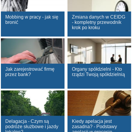
Mobbing w pracy - jak się
Zmiana danych w CEIDG
bronić
- kompletny przewodnik
krok po kroku
Jak zarejestrować firmę
Organy spółdzielni - Kto
przez bank?
rządzi Twoją spółdzielnią
Delagacja - Czym są
Kiedy apelacja jest
podróże służbowe i jazdy
zasadna? - Podstawy
lokalne?
apelacji w procesie