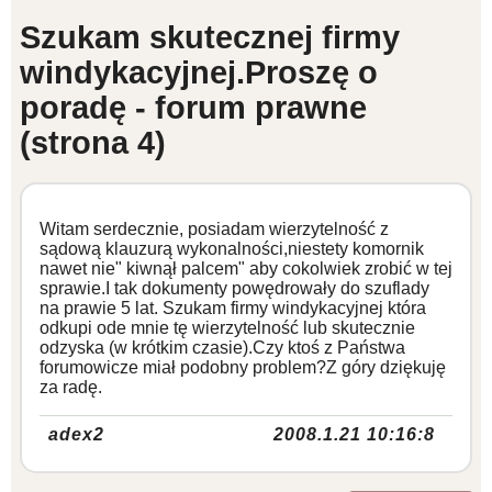
Szukam skutecznej firmy
WZORY DOKUMENTÓW
windykacyjnej.Proszę o
poradę - forum prawne
FORUM PRAWNE
(strona 4)
Witam serdecznie, posiadam wierzytelność z
sądową klauzurą wykonalności,niestety komornik
nawet nie" kiwnął palcem" aby cokolwiek zrobić w tej
sprawie.I tak dokumenty powędrowały do szuflady
na prawie 5 lat. Szukam firmy windykacyjnej która
odkupi ode mnie tę wierzytelność lub skutecznie
odzyska (w krótkim czasie).Czy ktoś z Państwa
forumowicze miał podobny problem?Z góry dziękuję
za radę.
adex2
2008.1.21 10:16:8